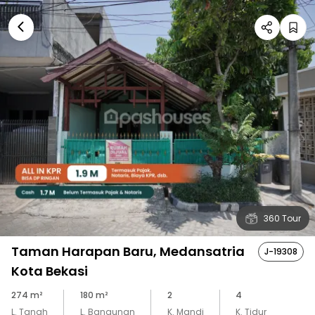
360 Tour
Taman Harapan Baru, Medansatria
J-19308
Kota Bekasi
274
m²
180
m²
2
4
L. Tanah
L. Bangunan
K. Mandi
K. Tidur