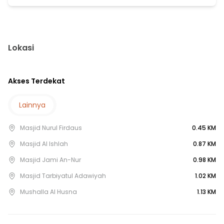
3 menit ke RS. Taman Harapan Baru
9 menit ke RS Citra Harapan
12 menit ke Rs Citra Harapan
Lokasi
17 menit ke Stasiun Go intan stasiun bekasi
3 menit ke Terminal Bayangan SD Mentari Indonesia
Akses Terdekat
13 menit ke Terminal Bayangan Taruna Jaya
13 menit ke Terminal Seroja
Lainnya
15 menit ke Terminal Bus DAMRI Pasar Modern
Masjid Nurul Firdaus
0.45 KM
Masjid Al Ishlah
0.87 KM
Masjid Jami An-Nur
0.98 KM
Masjid Tarbiyatul Adawiyah
1.02 KM
Mushalla Al Husna
1.13 KM