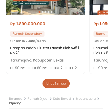
Rp 1.890.000.000
Rp 1.950
Rumah Secondary
Rumah Se
Cicilan
16.2 Juta/bulan
Cicilan
16.7
Harapan Indah Cluster Lavesh Blok SA5.1
Perumahan 
No.23
Blok HY18 
Tarumajaya, Kabupaten Bekasi
Tarumajay
LT
90
m²
LB
60
m²
KM
2
KT
2
LT
90
m²
Lihat Semua
Beranda
Rumah Dijual
Kota Bekasi
Medansatria
Pejuang