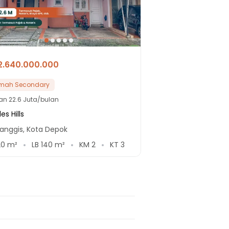
2.640.000.000
mah Secondary
lan
22.6 Juta/bulan
es Hills
anggis, Kota Depok
20
m²
LB
140
m²
KM
2
KT
3