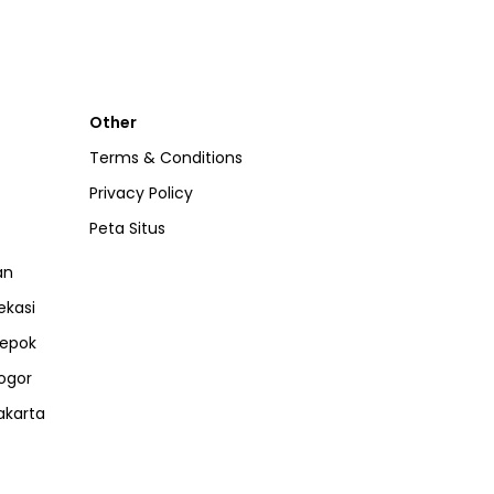
Other
Terms & Conditions
Privacy Policy
Peta Situs
an
ekasi
epok
ogor
akarta