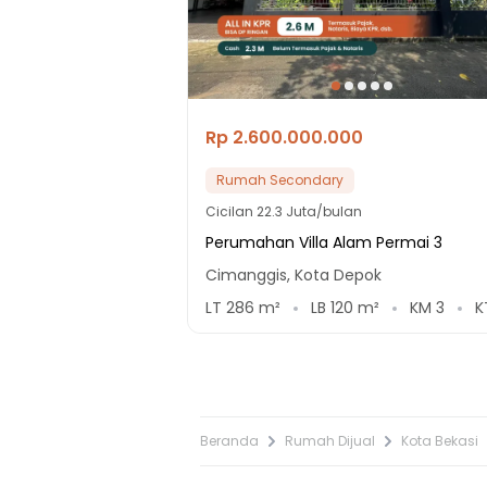
Rp 2.600.000.000
Rumah Secondary
Cicilan
22.3 Juta/bulan
Perumahan Villa Alam Permai 3
Cimanggis, Kota Depok
LT
286
m²
LB
120
m²
KM
3
K
Beranda
Rumah Dijual
Kota Bekasi