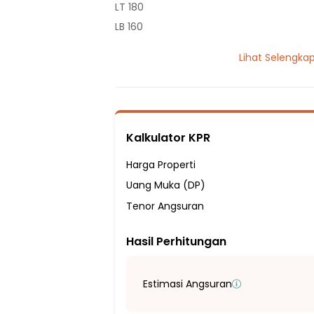
LT 180
LB 160
2 Lantai
Lihat Selengka
6 Kamar Tidur
5 Kamar Mandi
Listrik 4400 VA
Sumber Air Tanah
Kalkulator KPR
Hadap Utara
Fasilitas Sekitar Hunian:
Harga Properti
6 Menit ke SD Penuai
Uang Muka (DP)
9 Menit ke Sekolah Dasar Islam Ar-Rah
Tenor Angsuran
10 Menit ke SDN Jatikarya III
Hasil Perhitungan
10 Menit ke SDN Jatisampurna VIII
10 Menit ke SMP Negeri 23 Depok
15 Menit ke SMPN 28 Bekasi
Estimasi Angsuran
15 Menit ke SMAN 7 Depok