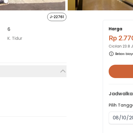
J-22761
6
Harga
Rp 2.77
K. Tidur
Cicilan
23.8 
Bebas biaya
Jadwalka
Pilih Tang