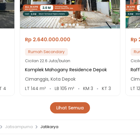
Rp 2.640.000.000
Rp 
Rumah Secondary
Ru
Cicilan
22.6 Juta/bulan
Cici
Komplek Mahogany Residence Depok
Raffl
Cimanggis, Kota Depok
Cim
T
4
LT
144
m²
LB
105
m²
KM
3
KT
3
LT
1
Lihat Semua
Jatisampurna
Jatikarya