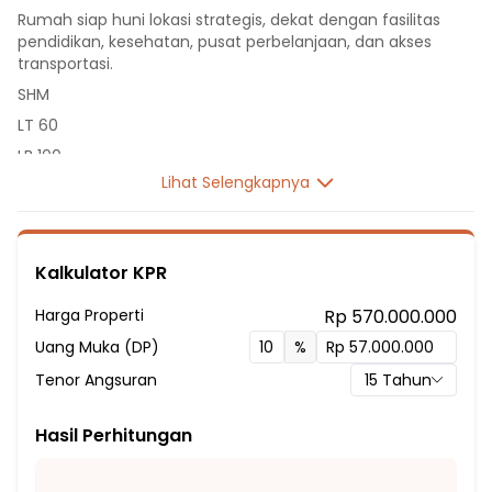
Rumah siap huni lokasi strategis, dekat dengan fasilitas
pendidikan, kesehatan, pusat perbelanjaan, dan akses
transportasi.
SHM
LT 60
LB 100
Lihat Selengkapnya
2 Lantai
2 Kamar Tidur
1 Kamar Mandi
Kalkulator KPR
Listrik 2200 VA
Fasilitas Sekitar Hunian:
Harga Properti
Rp 570.000.000
7 menit ke SMP Negeri 33 Bekasi
Uang Muka (DP)
%
7 menit ke SDN Pengasinan VIII
Tenor Angsuran
15
Tahun
8 menit ke SD Bani Saleh 6
8 menit ke SMA Santa Lusia Bekasi
Hasil Perhitungan
9 menit ke SDN Bojong Rawalumbu XI