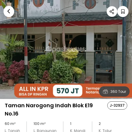
360 Tour
Taman Narogong Indah Blok E19
J-32937
No.16
60
m²
100
m²
1
2
L. Tanah
L. Bangunan
K. Mandi
K. Tidur