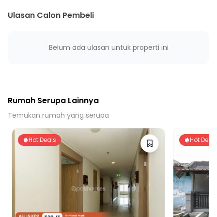
15 menit ke Tol Bekasi Timur 2
20 menit ke Gerbang Tol Bekasi Barat 1
Ulasan Calon Pembeli
20 menit ke Stasiun Bekasi Barat
20 menit ke Stasiun Bekasi Timur
Belum ada ulasan untuk properti ini
Rumah Serupa Lainnya
Temukan rumah yang serupa
Hot Deals
Hot Deal