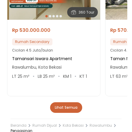
360 Tour
Rp 530.000.000
Rp 570.
Rumah Secondary
Rumah Se
Cicilan
4.5 Juta/bulan
Cicilan
4.8 
Tamansari Iswara Apartment
Taman Nar
Rawalumbu, Kota Bekasi
Rawalumbu
LT
25
m²
LB
25
m²
KM
1
KT
1
LT
63
m²
Lihat Semua
Beranda
Rumah Dijual
Kota Bekasi
Rawalumbu
Pengasinan