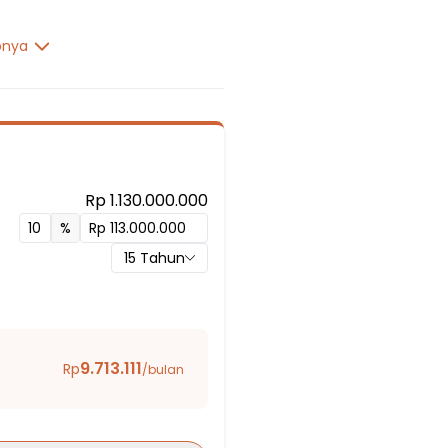
pnya
Rp 1.130.000.000
%
15
Tahun
n
9.713.111
Rp
/bulan