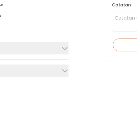
Catatan
ur
a