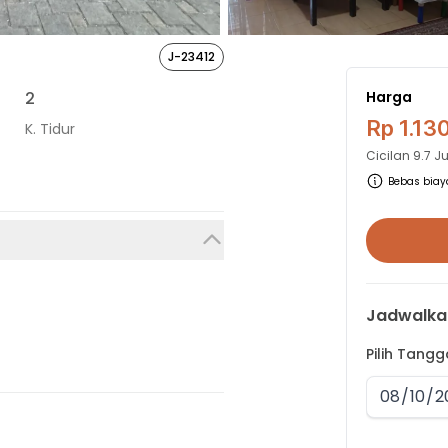
J-23412
2
Harga
Rp 1.13
K. Tidur
Cicilan
9.7 J
Bebas biaya
Jadwalka
Pilih Tang