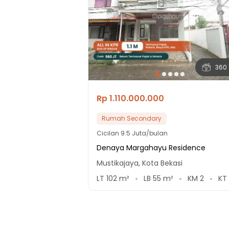
360 
Rp 1.110.000.000
Rumah Secondary
Cicilan
9.5 Juta/bulan
Denaya Margahayu Residence
Mustikajaya, Kota Bekasi
LT
102
m²
LB
55
m²
KM
2
KT