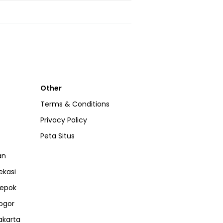
Other
Terms & Conditions
Privacy Policy
Peta Situs
an
ekasi
epok
ogor
akarta