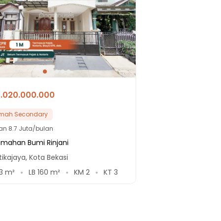
1.020.000.000
mah Secondary
lan
8.7 Juta/bulan
umahan Bumi Rinjani
ikajaya, Kota Bekasi
3
m²
LB
160
m²
KM
2
KT
3