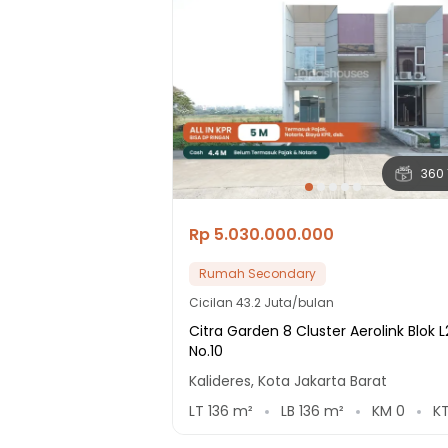
360 
Rp 5.030.000.000
Rumah Secondary
Cicilan
43.2 Juta/bulan
Citra Garden 8 Cluster Aerolink Blok L
No.10
Kalideres, Kota Jakarta Barat
LT
136
m²
LB
136
m²
KM
0
K