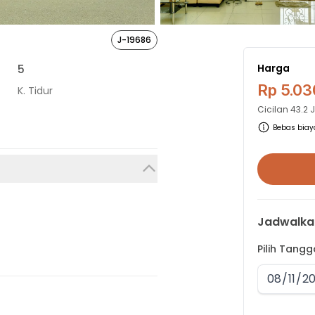
J-19686
5
Harga
Rp 5.03
K. Tidur
Cicilan
43.2 
Bebas biaya
Jadwalka
Pilih Tang