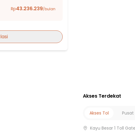
 2
43.236.239
Rp
/bulan
PGRI 39
rangan
lasi
g
ngan II
 City
Akses Terdekat
ra
Akses Tol
Pusat
Kayu Besar 1 Toll Gat