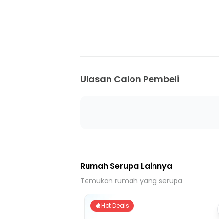
20 menit ke Stasiun Kali Deres
20 menit ke Stasiun Poris
25 menit ke Gerbang Tol Kamal 3
25 menit ke Stasiun Rawa Buaya
Ulasan Calon Pembeli
Rumah Serupa Lainnya
Temukan rumah yang serupa
Hot Deals