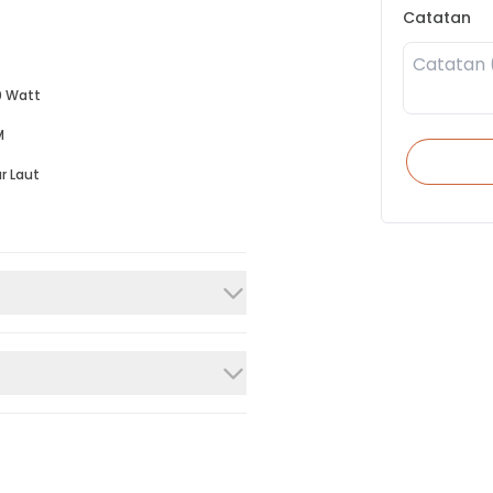
Catatan
 Watt
M
r Laut