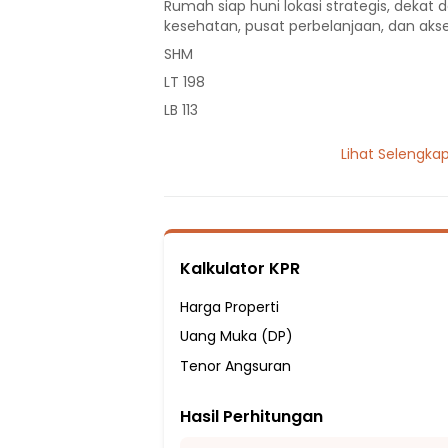
Rumah siap huni lokasi strategis, dekat d
kesehatan, pusat perbelanjaan, dan akse
SHM
LT 198
LB 113
2 Lantai
Lihat Selengka
5 Kamar Tidur
3 Kamar Mandi
Listrik 5500 VA
Sumber Air PDAM
Kalkulator KPR
Hadap Timur Laut
Fasilitas Sekitar Hunian:
Harga Properti
4 menit ke SDN 02 PAGI PEGADUNGAN
Uang Muka (DP)
5 menit ke SMA NEGERI 95 JAKARTA
Tenor Angsuran
5 menit ke SMA Citra Kasih Jakarta
Hasil Perhitungan
9 menit ke Sekolah Menengah Atas Galat
10 menit ke SD Kasih Anugerah