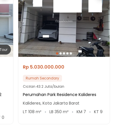
Tour
Rp 5.030.000.000
Rumah Secondary
Cicilan
43.2 Juta/bulan
2
Perumahan Park Residence Kalideres
Kalideres, Kota Jakarta Barat
LT
108
m²
LB
350
m²
KM
7
KT
9
T
0