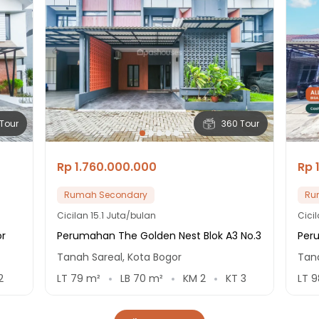
Tour
360 Tour
Rp 1.760.000.000
Rp 
Rumah Secondary
Ru
Cicilan
15.1 Juta/bulan
Cici
r
Perumahan The Golden Nest Blok A3 No.3
Per
Tanah Sareal, Kota Bogor
Tana
2
LT
79
m²
LB
70
m²
KM
2
KT
3
LT
9