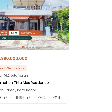
1.890.000.000
mah Secondary
lan
16.2 Juta/bulan
umahan Tirta Mas Residence
h Sareal, Kota Bogor
8
m²
LB
196
m²
KM
2
KT
4