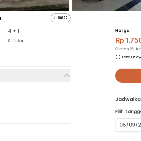
n
J-18822
4
+ 1
Harga
Rp 1.75
K. Tidur
Cicilan
15 Ju
Bebas biaya
Jadwalka
Pilih Tang