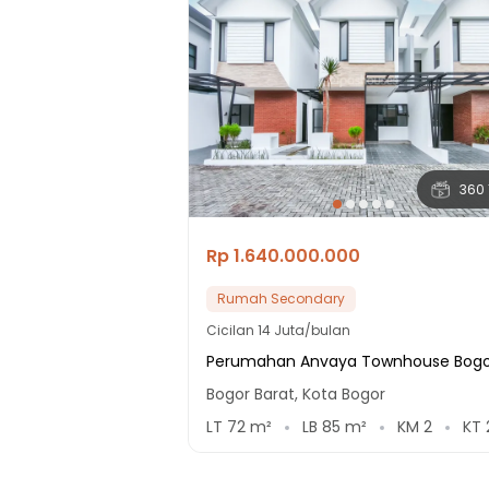
360 
Rp 1.640.000.000
Rumah Secondary
Cicilan
14 Juta/bulan
Perumahan Anvaya Townhouse Bogo
Bogor Barat, Kota Bogor
LT
72
m²
LB
85
m²
KM
2
KT