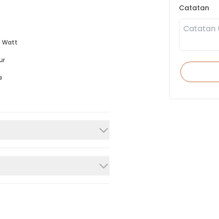
Catatan
 Watt
ur
a