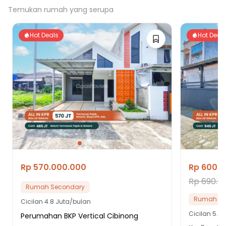
Temukan rumah yang serupa
Hot Deals
Hot Deal
Rp 570.000.000
Rp 600.
Rp 690.0
Rumah Secondary
Rumah Se
Cicilan
4.8 Juta/bulan
Cicilan
5.1 
Perumahan BKP Vertical Cibinong