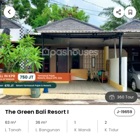
360 Tour
The Green Bali Resort I
J-19659
63
m²
36
m²
1
2
L. Tanah
L. Bangunan
K. Mandi
K. Tidur