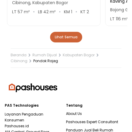
Kavling An
Cibinong, Kabupaten Bogor
Bojong Ge
LT
57
m²
LB
42
m²
KM
1
KT
2
LT
116
m²
Lihat Semua
Beranda
Rumah Dijual
Kabupaten Bogor
Cibinong
Pondok Rajeg
PAS Technologies
Tentang
About Us
Layanan Pengaduan
Konsumen
Pashouses Expert Consultant
Pashouses.id
Panduan Jual Beli Rumah
AIA Central, Ground Floor