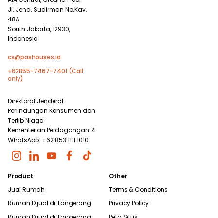
Jl. Jend. Sudirman No.Kav.
48A
South Jakarta, 12930,
Indonesia
cs@pashouses.id
+62855-7467-7401 (Call
only)
Direktorat Jenderal
Perlindungan Konsumen dan
Tertib Niaga
Kementerian Perdagangan RI
WhatsApp: +62 853 1111 1010
Product
Other
Jual Rumah
Terms & Conditions
Rumah Dijual di
Tangerang
Privacy Policy
Rumah Dijual di
Tangerang
Peta Situs