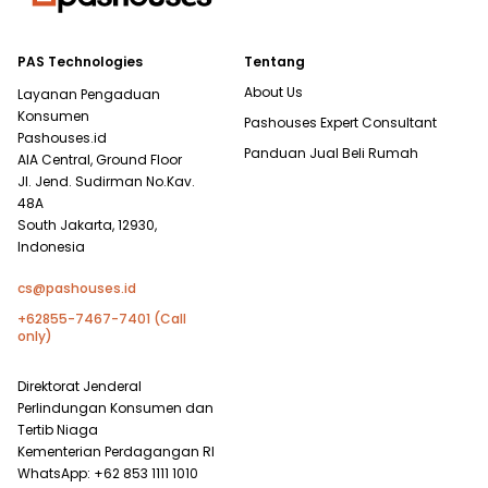
PAS Technologies
Tentang
About Us
Layanan Pengaduan
Konsumen
Pashouses Expert Consultant
Pashouses.id
Panduan Jual Beli Rumah
AIA Central, Ground Floor
Jl. Jend. Sudirman No.Kav.
48A
South Jakarta, 12930,
Indonesia
cs@pashouses.id
+62855-7467-7401 (Call
only)
Direktorat Jenderal
Perlindungan Konsumen dan
Tertib Niaga
Kementerian Perdagangan RI
WhatsApp: +62 853 1111 1010