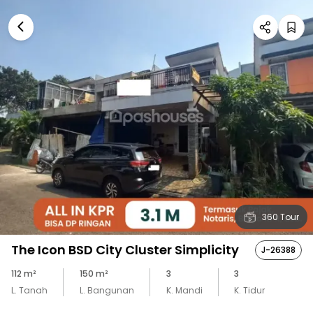
360 Tour
The Icon BSD City Cluster Simplicity
J-26388
112
m²
150
m²
3
3
L. Tanah
L. Bangunan
K. Mandi
K. Tidur