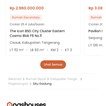
Rp 2.960.000.000
Rp 3.080
Rumah Secondary
Rumah Se
Cicilan
25.4 Juta/bulan
Cicilan
26.4
The Icon BSD City Cluster Eastern
Pavilion R
Cosmo Blok F6 No.11
Serpong, 
Cisauk, Kabupaten Tangerang
LT
136
m²
LT
112
m²
LB
93
m²
KM
2
KT
3
Lihat Semua
Beranda
Rumah Dijual
Kabupaten Tangerang
Pagedangan
Situ Gadung