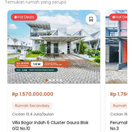
Temukan rumah yang serupa
Hot Deals
Hot Deal
Rp 1.570.000.000
Rp 1.760
Rumah Secondary
Rumah Se
Cicilan
13.4 Juta/bulan
Cicilan
15.1
Villa Bogor Indah 6 Cluster Gaura Blok
Perumahan
G12 No.10
No.3