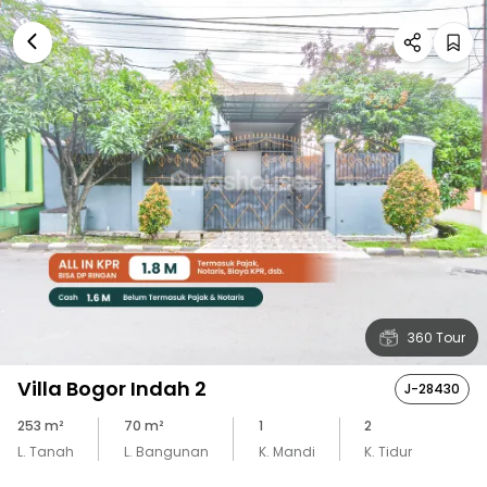
360 Tour
Villa Bogor Indah 2
J-28430
253
m²
70
m²
1
2
L. Tanah
L. Bangunan
K. Mandi
K. Tidur