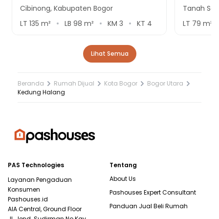
Cibinong, Kabupaten Bogor
Tanah Sare
LT
135
m²
LB
98
m²
KM
3
KT
4
LT
79
m²
Lihat Semua
Beranda
Rumah Dijual
Kota Bogor
Bogor Utara
Kedung Halang
PAS Technologies
Tentang
About Us
Layanan Pengaduan
Konsumen
Pashouses Expert Consultant
Pashouses.id
Panduan Jual Beli Rumah
AIA Central, Ground Floor
Jl. Jend. Sudirman No.Kav.