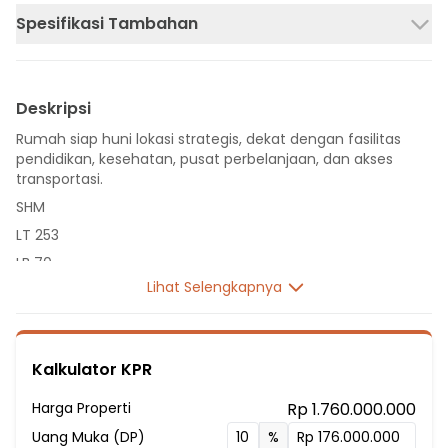
Spesifikasi Tambahan
Deskripsi
Rumah siap huni lokasi strategis, dekat dengan fasilitas
pendidikan, kesehatan, pusat perbelanjaan, dan akses
transportasi.
SHM
LT 253
LB 70
Lihat Selengkapnya
1 Lantai
2 Kamar Tidur
1 Kamar Mandi
Kalkulator KPR
Listrik 1300 VA
Sumber Air PDAM
Harga Properti
Rp 1.760.000.000
Fasilitas Sekitar Hunian:
Uang Muka (DP)
%