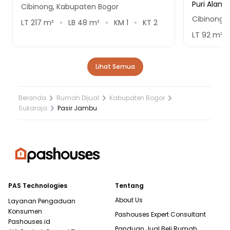
Puri Alam 
Cibinong, Kabupaten Bogor
Cibinong,
LT
217
m²
LB
48
m²
KM
1
KT
2
LT
92
m²
Lihat Semua
Beranda
Rumah Dijual
Kabupaten Bogor
Sukaraja
Pasir Jambu
PAS Technologies
Tentang
About Us
Layanan Pengaduan
Konsumen
Pashouses Expert Consultant
Pashouses.id
Panduan Jual Beli Rumah