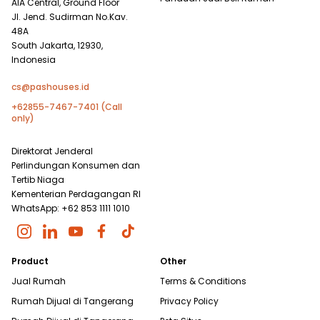
AIA Central, Ground Floor
Jl. Jend. Sudirman No.Kav.
48A
South Jakarta, 12930,
Indonesia
cs@pashouses.id
+62855-7467-7401 (Call
only)
Direktorat Jenderal
Perlindungan Konsumen dan
Tertib Niaga
Kementerian Perdagangan RI
WhatsApp: +62 853 1111 1010
Product
Other
Jual Rumah
Terms & Conditions
Rumah Dijual di
Tangerang
Privacy Policy