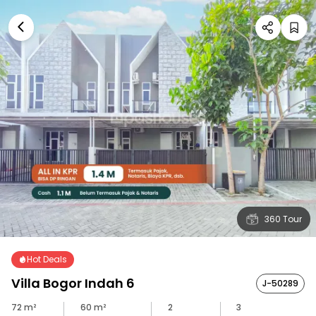
360 Tour
Hot Deals
Villa Bogor Indah 6
J-50289
72
m²
60
m²
2
3