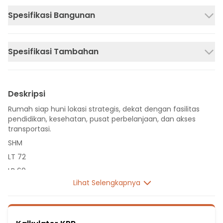
Spesifikasi Bangunan
Spesifikasi Tambahan
Deskripsi
Rumah siap huni lokasi strategis, dekat dengan fasilitas
pendidikan, kesehatan, pusat perbelanjaan, dan akses
transportasi.
SHM
LT 72
LB 60
Lihat Selengkapnya
2 Lantai
3 Kamar Tidur
2 Kamar Mandi