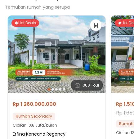
Temukan rumah yang serupa
Hot Deals
Hot Deal
360 Tour
Rp 1.260.000.000
Rp 1.510
Rp 1.650.
Rumah Secondary
Rumah Se
Cicilan
10.8 Juta/bulan
Cicilan
12.9
Erfina Kencana Regency