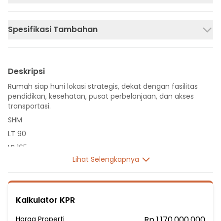
Spesifikasi Tambahan
Deskripsi
Rumah siap huni lokasi strategis, dekat dengan fasilitas
pendidikan, kesehatan, pusat perbelanjaan, dan akses
transportasi.
SHM
LT 90
LB 165
Lihat Selengkapnya
2 Lantai
4 Kamar Tidur
2 Kamar Mandi
Kalkulator KPR
Listrik 2200 VA
Sumber Air PDAM
Harga Properti
Rp 1.170.000.000