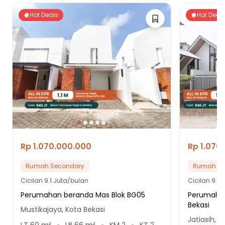
Hot Deals
Hot Deal
Rp 1.070.000.000
Rp 1.070
Rumah Secondary
Rumah Se
Cicilan
9.1 Juta/bulan
Cicilan
9.1 
Perumahan beranda Mas Blok BG05
Perumahan
Bekasi
Mustikajaya, Kota Bekasi
Jatiasih, K
LT
60
m²
LB
66
m²
KM
2
KT
2