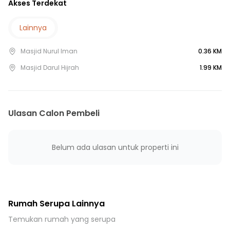
Akses Terdekat
25 Menit ke UPTD Puskesmas Jatiranggon
25 Menit ke Gerbang Tol Jatiwarna 2
Lainnya
25 Menit ke Terminal Cileungsi
Masjid Nurul Iman
0.36 KM
30 Menit ke Gerbang Tol Cimanggis 4
30 Menit ke Stasiun LRT Harjamukti
Masjid Darul Hijrah
1.99 KM
30 Menit ke Halte Busway Cibubur Junction
Ulasan Calon Pembeli
Belum ada ulasan untuk properti ini
Rumah Serupa Lainnya
Temukan rumah yang serupa