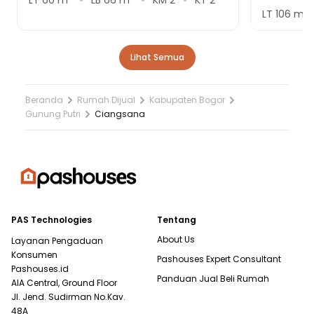
LT
106
m²
Lihat Semua
Beranda
Rumah Dijual
Kabupaten Bogor
Gunung Putri
Ciangsana
PAS Technologies
Tentang
About Us
Layanan Pengaduan
Konsumen
Pashouses Expert Consultant
Pashouses.id
Panduan Jual Beli Rumah
AIA Central, Ground Floor
Jl. Jend. Sudirman No.Kav.
48A