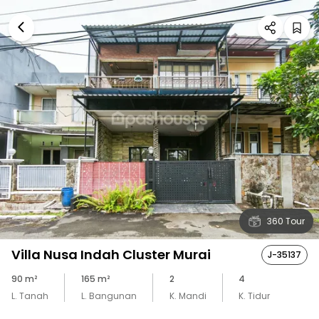
360 Tour
Villa Nusa Indah Cluster Murai
J-35137
90
m²
165
m²
2
4
L. Tanah
L. Bangunan
K. Mandi
K. Tidur