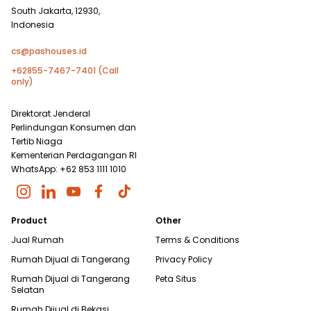
South Jakarta, 12930,
Indonesia
cs@pashouses.id
+62855-7467-7401 (Call
only)
Direktorat Jenderal
Perlindungan Konsumen dan
Tertib Niaga
Kementerian Perdagangan RI
WhatsApp: +62 853 1111 1010
Product
Other
Jual Rumah
Terms & Conditions
Rumah Dijual di
Tangerang
Privacy Policy
Rumah Dijual di
Tangerang
Peta Situs
Selatan
Rumah Dijual di
Bekasi