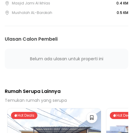
20 Menit ke Stasiun Tanahtinggi
Masjid Jami Al Ikhlas
0.4 KM
25 Menit ke Stasiun Batu Ceper
Musholah AL-Barokah
0.5 KM
25 Menit ke Gerbang Tol Tanah Tinggi 2
30 Menit ke Stasiun Poris
30 Menit ke Gerbang Tol Karawaci 4
Ulasan Calon Pembeli
30 Menit ke Gerbang Tol Karawaci 3
35 Menit ke Gerbang Tol Karawaci 2
Belum ada ulasan untuk properti ini
Rumah Serupa Lainnya
Temukan rumah yang serupa
Hot Deals
Hot Deal