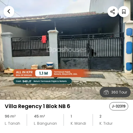
360 Tour
Villa Regency 1 Blok NB 6
J-32319
96
m²
45
m²
1
2
L. Tanah
L. Bangunan
K. Mandi
K. Tidur