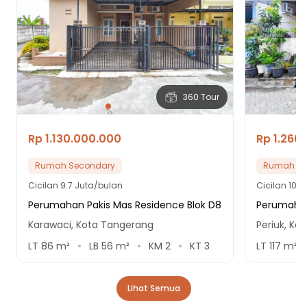
360 Tour
Rp 1.130.000.000
Rp 1.260
Rumah Secondary
Rumah Se
Cicilan
9.7 Juta/bulan
Cicilan
10.8
Perumahan Pakis Mas Residence Blok D8
Perumaha
Karawaci, Kota Tangerang
Periuk, Ko
LT
86
m²
LB
56
m²
KM
2
KT
3
LT
117
m²
Lihat Semua