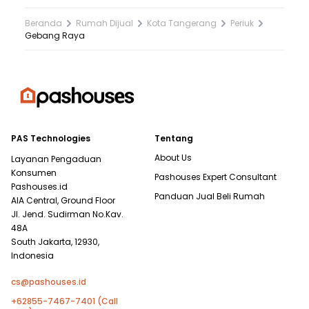
Beranda
Rumah Dijual
Kota Tangerang
Periuk
Gebang Raya
PAS Technologies
Tentang
About Us
Layanan Pengaduan
Konsumen
Pashouses Expert Consultant
Pashouses.id
Panduan Jual Beli Rumah
AIA Central, Ground Floor
Jl. Jend. Sudirman No.Kav.
48A
South Jakarta, 12930,
Indonesia
cs@pashouses.id
+62855-7467-7401 (Call