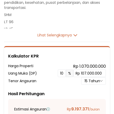
pendidikan, kesehatan, pusat perbelanjaan, dan akses
transportasi.
SHM
LT 96
LB 45
Lihat Selengkapnya
1 Lantai
2 Kamar Tidur
1 Kamar Mandi
Kalkulator KPR
Listrik 1300 VA
Sumber Air PDAM
Harga Properti
Rp 1.070.000.000
Hadap Barat
Uang Muka (DP)
%
Fasilitas Sekitar Hunian:
Tenor Angsuran
15
Tahun
1 Menit ke SMPN 27 KOTA TANGERANG
2 Menit ke SMP Islam Baidhaul Ahkam
Hasil Perhitungan
2 Menit ke SMAN 15 Kota Tangerang
3 Menit ke Sekolah Dasar Penerus Bangsa
9.197.371
Estimasi Angsuran
Rp
/bulan