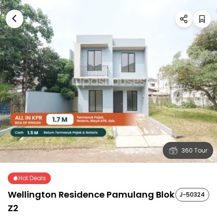
360 Tour
Hot Deals
Wellington Residence Pamulang Blok
J-50324
Z2