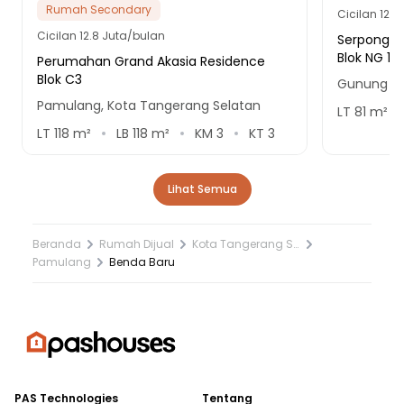
Rumah Secondary
Cicilan
12.9
Cicilan
12.8 Juta/bulan
Serpong Na
Blok NG 1 N
Perumahan Grand Akasia Residence
Blok C3
Gunung Si
Pamulang, Kota Tangerang Selatan
LT
81
m²
LT
118
m²
LB
118
m²
KM
3
KT
3
Lihat Semua
Beranda
Rumah Dijual
Kota Tangerang Selatan
Pamulang
Benda Baru
PAS Technologies
Tentang