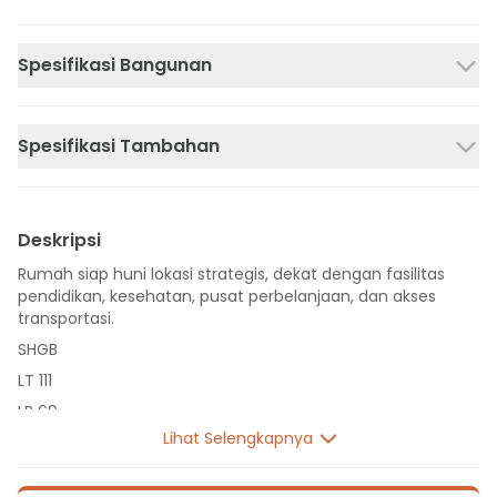
Spesifikasi Bangunan
Spesifikasi Tambahan
Deskripsi
Rumah siap huni lokasi strategis, dekat dengan fasilitas
pendidikan, kesehatan, pusat perbelanjaan, dan akses
transportasi.
SHGB
LT 111
LB 69
Lihat Selengkapnya
2 Lantai
4 Kamar Tidur