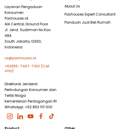
About Us
Layanan Pengaduan
Konsumen
Pashouses Expert Consultant
Pashouses.id
Panduan Jual Beli Rumah
AIA Central, Ground Floor
Jl. Jend. Sudirman No.Kav.
48A
South Jakarta, 12930,
Indonesia
cs@pashouses.id
+62855-7467-7401 (Call
only)
Direktorat Jenderal
Perlindungan Konsumen dan
Tertib Niaga
Kementerian Perdagangan RI
WhatsApp: +62 853 1111 1010
Product
Other