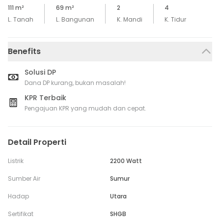
111
m²
69
m²
2
4
L. Tanah
L. Bangunan
K. Mandi
K. Tidur
Benefits
Solusi DP
Dana DP kurang, bukan masalah!
KPR Terbaik
Pengajuan KPR yang mudah dan cepat.
Detail Properti
Listrik
2200 Watt
Sumber Air
Sumur
Hadap
Utara
Sertifikat
SHGB