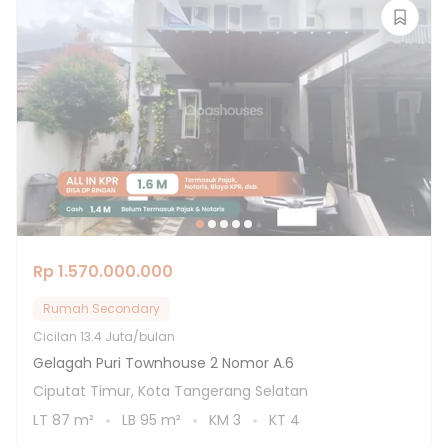
Rp 1.570.000.000
Rumah Secondary
Cicilan
13.4 Juta/bulan
Gelagah Puri Townhouse 2 Nomor A.6
Ciputat Timur, Kota Tangerang Selatan
LT
87
m²
LB
95
m²
KM
3
KT
4