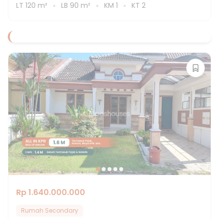
LT
120
m²
LB
90
m²
KM
1
KT
2
Rp 1.640.000.000
Rumah Secondary