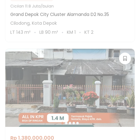
Cicilan
11.8 Juta/bulan
Grand Depok City Cluster Alamanda D2 No.35
Cilodong, Kota Depok
LT
143
m²
LB
90
m²
KM
1
KT
2
Rp 1.380.000.000