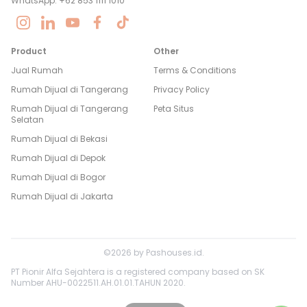
WhatsApp: +62 853 1111 1010
Product
Other
Jual Rumah
Terms & Conditions
Rumah Dijual di
Tangerang
Privacy Policy
Rumah Dijual di
Tangerang
Peta Situs
Selatan
Rumah Dijual di
Bekasi
Rumah Dijual di
Depok
Rumah Dijual di
Bogor
Rumah Dijual di
Jakarta
©
2026
by
Pashouses.id
.
PT Pionir Alfa Sejahtera is a registered company based on SK
Number AHU-0022511.AH.01.01.TAHUN 2020.