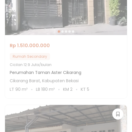
Rp 1.510.000.000
Rumah Secondary
Cicilan
12.9 Juta/bulan
Perumahan Taman Aster Cikarang
Cikarang Barat, Kabupaten Bekasi
LT
90
m²
LB
180
m²
KM
2
KT
5