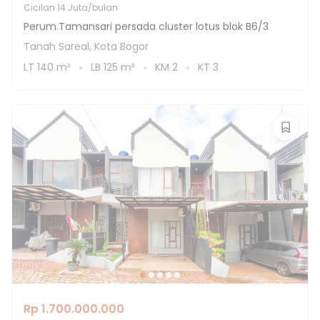
Cicilan
14 Juta/bulan
Perum.Tamansari persada cluster lotus blok B6/3
Tanah Sareal, Kota Bogor
LT
140
m²
LB
125
m²
KM
2
KT
3
Rp 1.700.000.000