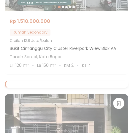
Rp 1.510.000.000
Rumah Secondary
Cicilan
12.9 Juta/bulan
Bukit Cimanggu City Cluster Riverpark Wiew Blok AA
Tanah Sareal, Kota Bogor
LT
120
m²
LB
150
m²
KM
2
KT
4