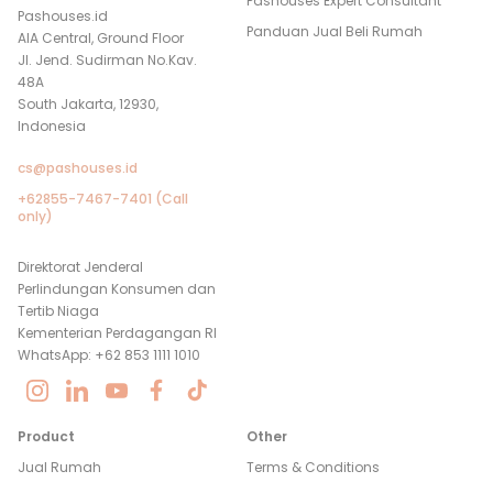
Pashouses Expert Consultant
Pashouses.id
Panduan Jual Beli Rumah
AIA Central, Ground Floor
Jl. Jend. Sudirman No.Kav.
48A
South Jakarta, 12930,
Indonesia
cs@pashouses.id
+62855-7467-7401 (Call
only)
Direktorat Jenderal
Perlindungan Konsumen dan
Tertib Niaga
Kementerian Perdagangan RI
WhatsApp: +62 853 1111 1010
Product
Other
Jual Rumah
Terms & Conditions