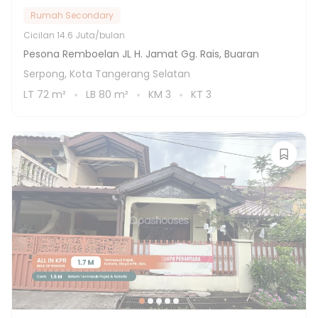
Rumah Secondary
Cicilan
14.6 Juta/bulan
Pesona Remboelan JL H. Jamat Gg. Rais, Buaran
Serpong, Kota Tangerang Selatan
LT
72
m²
LB
80
m²
KM
3
KT
3