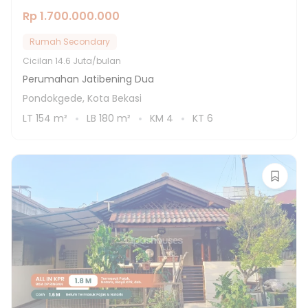
Rp 1.700.000.000
Rumah Secondary
Cicilan
14.6 Juta/bulan
Perumahan Jatibening Dua
Pondokgede, Kota Bekasi
LT
154
m²
LB
180
m²
KM
4
KT
6