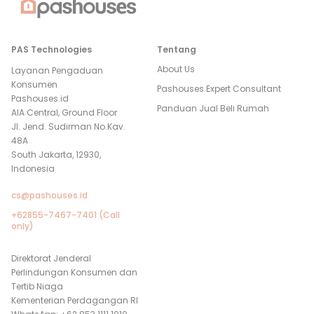
PAS Technologies
Tentang
About Us
Layanan Pengaduan
Konsumen
Pashouses Expert Consultant
Pashouses.id
Panduan Jual Beli Rumah
AIA Central, Ground Floor
Jl. Jend. Sudirman No.Kav.
48A
South Jakarta, 12930,
Indonesia
cs@pashouses.id
+62855-7467-7401 (Call
only)
Direktorat Jenderal
Perlindungan Konsumen dan
Tertib Niaga
Kementerian Perdagangan RI