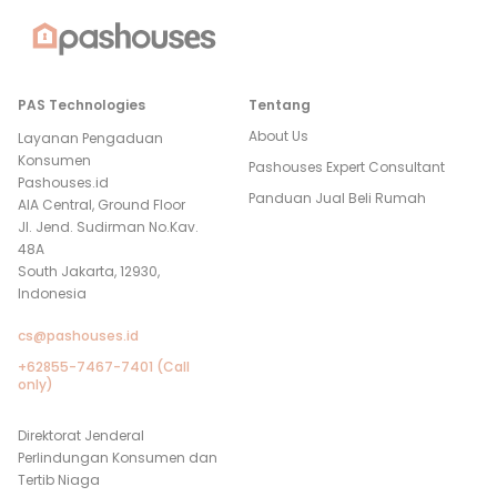
PAS Technologies
Tentang
About Us
Layanan Pengaduan
Konsumen
Pashouses Expert Consultant
Pashouses.id
Panduan Jual Beli Rumah
AIA Central, Ground Floor
Jl. Jend. Sudirman No.Kav.
48A
South Jakarta, 12930,
Indonesia
cs@pashouses.id
+62855-7467-7401 (Call
only)
Direktorat Jenderal
Perlindungan Konsumen dan
Tertib Niaga