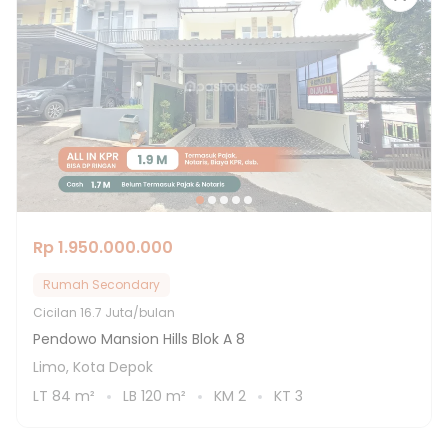
Rp 1.950.000.000
Rumah Secondary
Cicilan
16.7 Juta/bulan
Pendowo Mansion Hills Blok A 8
Limo, Kota Depok
LT
84
m²
LB
120
m²
KM
2
KT
3