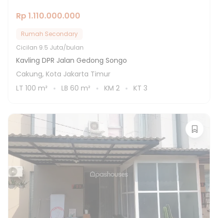
Rp 1.110.000.000
Rumah Secondary
Cicilan
9.5 Juta/bulan
Kavling DPR Jalan Gedong Songo
Cakung, Kota Jakarta Timur
LT
100
m²
LB
60
m²
KM
2
KT
3