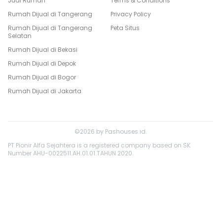
Jual Rumah
Terms & Conditions
Rumah Dijual di
Tangerang
Privacy Policy
Rumah Dijual di
Tangerang
Peta Situs
Selatan
Rumah Dijual di
Bekasi
Rumah Dijual di
Depok
Rumah Dijual di
Bogor
Rumah Dijual di
Jakarta
©
2026
by
Pashouses.id
.
PT Pionir Alfa Sejahtera is a registered company based on SK
Number AHU-0022511.AH.01.01.TAHUN 2020.