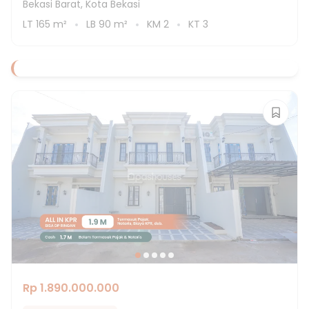
Bekasi Barat, Kota Bekasi
LT
165
m²
LB
90
m²
KM
2
KT
3
Rp 1.890.000.000