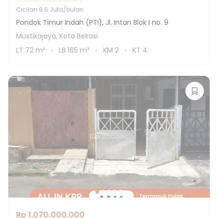
Cicilan
8.6 Juta/bulan
Pondok Timur Indah (PTI), Jl. Intan Blok I no. 9
Mustikajaya, Kota Bekasi
LT
72
m²
LB
165
m²
KM
2
KT
4
Rp 1.070.000.000