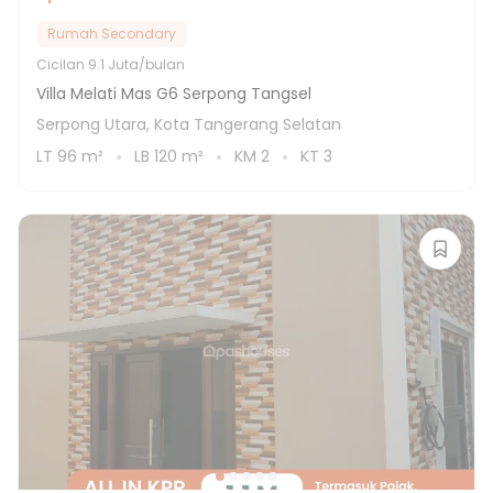
Rumah Secondary
Cicilan
9.1 Juta/bulan
Villa Melati Mas G6 Serpong Tangsel
Serpong Utara, Kota Tangerang Selatan
LT
96
m²
LB
120
m²
KM
2
KT
3