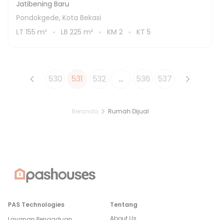
Jatibening Baru
Pondokgede, Kota Bekasi
LT
155
m²
LB
225
m²
KM
2
KT
5
530
531
532
...
536
537
Beranda
Rumah Dijual
PAS Technologies
Tentang
About Us
Layanan Pengaduan