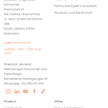
Konsumen
Pashouses Expert Consultant
Pashouses.id
Panduan Jual Beli Rumah
AIA Central, Ground Floor
Jl. Jend. Sudirman No.Kav.
48A
South Jakarta, 12930,
Indonesia
cs@pashouses.id
+62855-7467-7401 (Call
only)
Direktorat Jenderal
Perlindungan Konsumen dan
Tertib Niaga
Kementerian Perdagangan RI
WhatsApp: +62 853 1111 1010
Product
Other