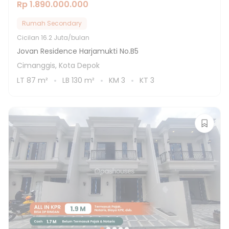
Rp 1.890.000.000
Rumah Secondary
Cicilan
16.2 Juta/bulan
Jovan Residence Harjamukti No.B5
Cimanggis, Kota Depok
LT
87
m²
LB
130
m²
KM
3
KT
3