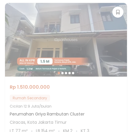
Rp 1.510.000.000
Rumah Secondary
Cicilan
12.9 Juta/bulan
Perumahan Griya Rambutan Cluster
Ciracas, Kota Jakarta Timur
LT
77
m²
LB
154
m²
KM
2
KT
3