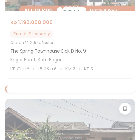
Rp 1.190.000.000
Rumah Secondary
Cicilan
10.2 Juta/bulan
The Spring Townhouse Blok D No. 9
Bogor Barat, Kota Bogor
LT
72
m²
LB
78
m²
KM
2
KT
3