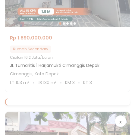
Rp 1.890.000.000
Rumah Secondary
Cicilan
16.2 Juta/bulan
JL Tumaritis 1 Harjamukti Cimanggis Depok
Cimanggis, Kota Depok
LT
103
m²
LB
130
m²
KM
3
KT
3