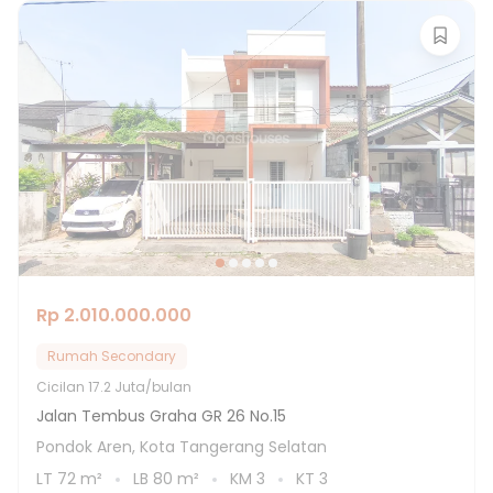
Rp 2.010.000.000
Rumah Secondary
Cicilan
17.2 Juta/bulan
Jalan Tembus Graha GR 26 No.15
Pondok Aren, Kota Tangerang Selatan
LT
72
m²
LB
80
m²
KM
3
KT
3