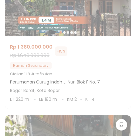
Rp 1.380.000.000
-
15
%
Rp 1.640.000.000
Rumah Secondary
Cicilan
11.8 Juta/bulan
Perumahan Curug Indah Jl Nuri Blok F No. 7
Bogor Barat, Kota Bogor
LT
220
m²
LB
180
m²
KM
2
KT
4