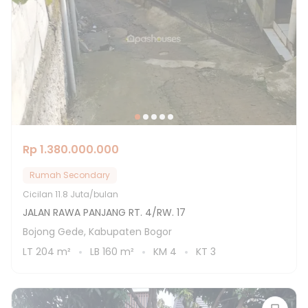
Rp 1.380.000.000
Rumah Secondary
Cicilan
11.8 Juta/bulan
JALAN RAWA PANJANG RT. 4/RW. 17
Bojong Gede, Kabupaten Bogor
LT
204
m²
LB
160
m²
KM
4
KT
3