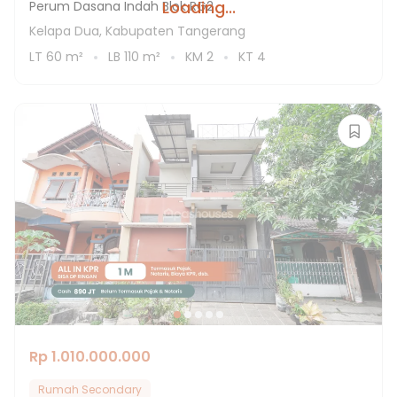
Loading...
Perum Dasana Indah Blok RG2
Kelapa Dua, Kabupaten Tangerang
LT
60
m²
LB
110
m²
KM
2
KT
4
Rp 1.010.000.000
Rumah Secondary