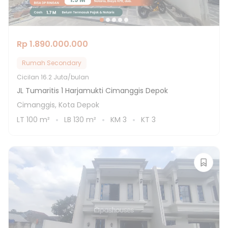
Rp 1.890.000.000
Rumah Secondary
Cicilan
16.2 Juta/bulan
JL Tumaritis 1 Harjamukti Cimanggis Depok
Cimanggis, Kota Depok
LT
100
m²
LB
130
m²
KM
3
KT
3