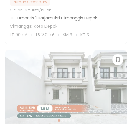
Rumah Secondary
Cicilan
16.2 Juta/bulan
JL Tumaritis 1 Harjamukti Cimanggis Depok
Cimanggis, Kota Depok
LT
90
m²
LB
130
m²
KM
3
KT
3