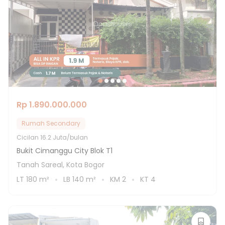
Rp 1.890.000.000
Rumah Secondary
Cicilan
16.2 Juta/bulan
Bukit Cimanggu City Blok T1
Tanah Sareal, Kota Bogor
LT
180
m²
LB
140
m²
KM
2
KT
4