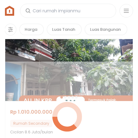
Rumah di Jabodetabek
10729
properti
yang cocok untuk kamu!
Harga
Luas Tanah
Luas Bangunan
Rp 1.010.000.000
Rumah Secondary
Cicilan
8.6 Juta/bulan