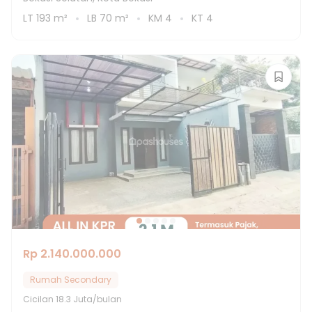
LT
193
m²
LB
70
m²
KM
4
KT
4
Rp 2.140.000.000
Rumah Secondary
Cicilan
18.3 Juta/bulan