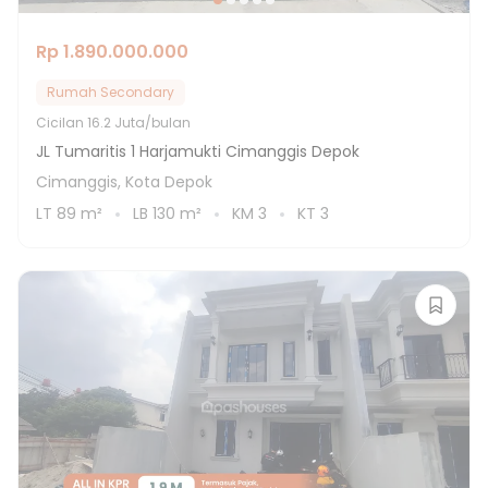
Rp 1.890.000.000
Rumah Secondary
Cicilan
16.2 Juta/bulan
JL Tumaritis 1 Harjamukti Cimanggis Depok
Cimanggis, Kota Depok
LT
89
m²
LB
130
m²
KM
3
KT
3