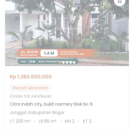
Rp 1.380.000.000
Rumah Secondary
Cicilan
11.8 Juta/bulan
Citra indah city, bukit rosmery blok bc 6
Jonggol, Kabupaten Bogor
LT
200
m²
LB
85
m²
KM
2
KT
2