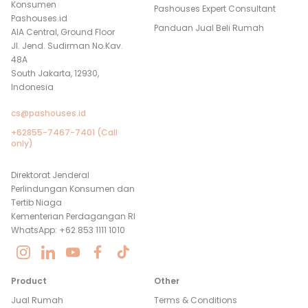
Konsumen
Pashouses Expert Consultant
Pashouses.id
Panduan Jual Beli Rumah
AIA Central, Ground Floor
Jl. Jend. Sudirman No.Kav.
48A
South Jakarta, 12930,
Indonesia
cs@pashouses.id
+62855-7467-7401 (Call
only)
Direktorat Jenderal
Perlindungan Konsumen dan
Tertib Niaga
Kementerian Perdagangan RI
WhatsApp: +62 853 1111 1010
Product
Other
Jual Rumah
Terms & Conditions