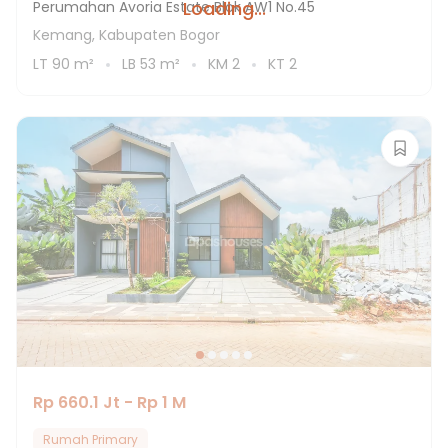
Loading...
Perumahan Avoria Estate Blok AW1 No.45
Kemang, Kabupaten Bogor
LT
90
m²
LB
53
m²
KM
2
KT
2
Rp 660.1 Jt - Rp 1 M
Rumah Primary