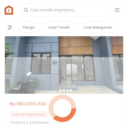
Rumah di Avoria Estate
2
properti
yang cocok untuk kamu!
Harga
Luas Tanah
Luas Bangunan
Rp 960.000.000
Rumah Secondary
Cicilan
8.2 Juta/bulan