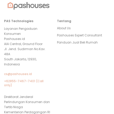
PAS Technologies
Tentang
About Us
Layanan Pengaduan
Konsumen
Pashouses Expert Consultant
Pashouses.id
Panduan Jual Beli Rumah
AIA Central, Ground Floor
Jl. Jend. Sudirman No.Kav.
48A
South Jakarta, 12930,
Indonesia
cs@pashouses.id
+62855-7467-7401 (Call
only)
Direktorat Jenderal
Perlindungan Konsumen dan
Tertib Niaga
Kementerian Perdagangan RI