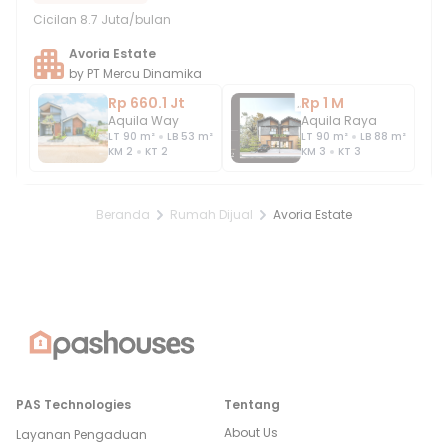
Cicilan
8.7 Juta/bulan
Avoria Estate
by
PT Mercu Dinamika
Rp 660.1 Jt
Rp 1 M
Aquila Way
Aquila Raya
LT
90
m²
LB
53
m²
LT
90
m²
LB
88
m²
KM
2
KT
2
KM
3
KT
3
Beranda
Rumah Dijual
Avoria Estate
PAS Technologies
Tentang
About Us
Layanan Pengaduan