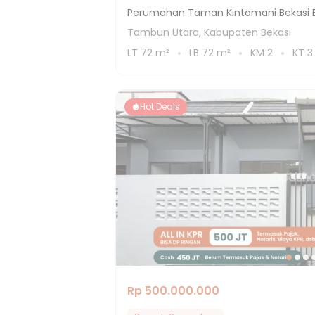
Perumahan Taman Kintamani Bekasi B
Tambun Utara, Kabupaten Bekasi
LT
72
m²
LB
72
m²
KM
2
KT
3
Hot Deals
Rp 500.000.000