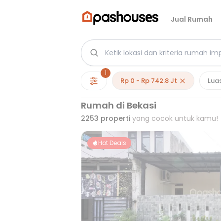
Jual Rumah
1
Rp 0 - Rp 742.8 Jt
Lua
Rumah di Bekasi
2253
properti
yang cocok untuk kamu!
Hot Deals