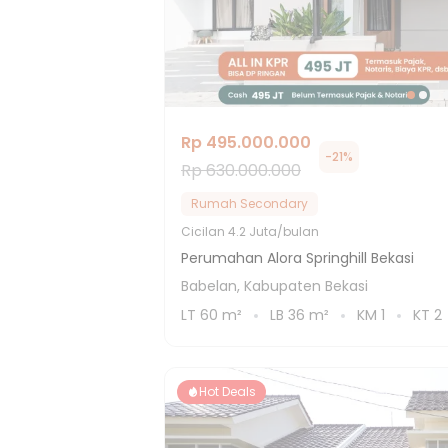
Rp 495.000.000
-
21
%
Rp 630.000.000
Rumah Secondary
Cicilan
4.2 Juta/bulan
Perumahan Alora Springhill Bekasi
Babelan, Kabupaten Bekasi
LT
60
m²
LB
36
m²
KM
1
KT
2
Hot Deals