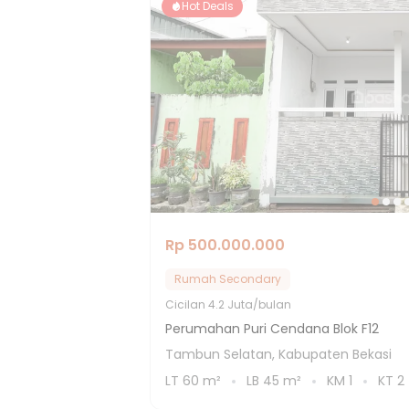
Hot Deals
Rp 500.000.000
Rumah Secondary
Cicilan
4.2 Juta/bulan
Perumahan Puri Cendana Blok F12
Tambun Selatan, Kabupaten Bekasi
LT
60
m²
LB
45
m²
KM
1
KT
2