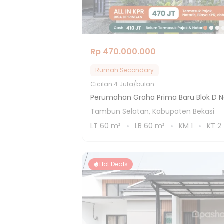
Rp 470.000.000
Rumah Secondary
Cicilan
4 Juta/bulan
Perumahan Graha Prima Baru Blok D N
Tambun Selatan, Kabupaten Bekasi
LT
60
m²
LB
60
m²
KM
1
KT
2
Hot Deals