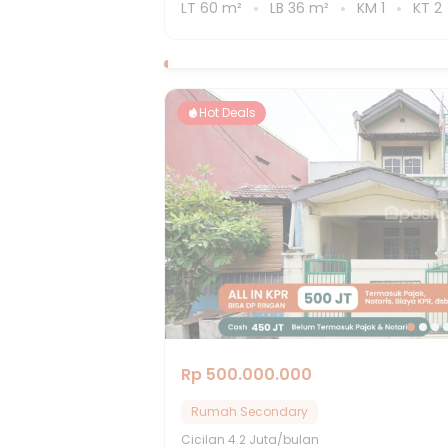
LT
60
m²
LB
36
m²
KM
1
KT
2
Hot Deals
Rp 500.000.000
Rumah Secondary
Cicilan
4.2 Juta/bulan