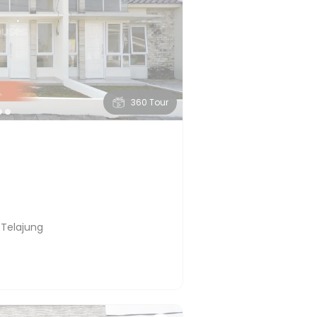
360 Tour
Telajung