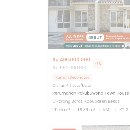
Rp 496.000.000
-
9
%
Rp 550.000.000
Rumah Secondary
Cicilan
4.2 Juta/bulan
Perumahan Pakubuwono Town House 
Cikarang Barat, Kabupaten Bekasi
LT
75
m²
LB
36
m²
KM
1
KT
2