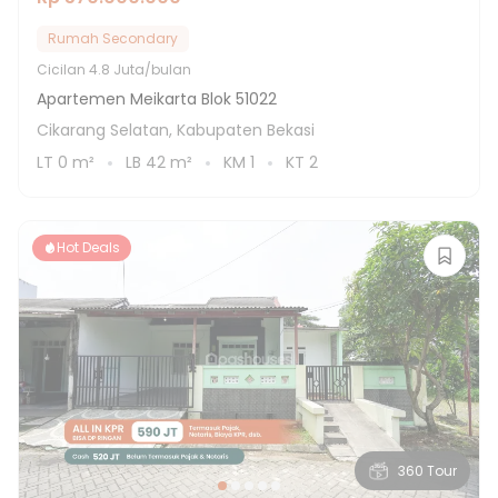
Rumah Secondary
Cicilan
4.8 Juta/bulan
Apartemen Meikarta Blok 51022
Cikarang Selatan, Kabupaten Bekasi
LT
0
m²
LB
42
m²
KM
1
KT
2
Hot Deals
360 Tour