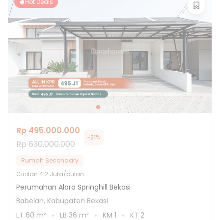
Hot Deals
Rp 495.000.000
-
21
%
Rp 630.000.000
Rumah Secondary
Cicilan
4.2 Juta/bulan
Perumahan Alora Springhill Bekasi
Babelan, Kabupaten Bekasi
LT
60
m²
LB
36
m²
KM
1
KT
2