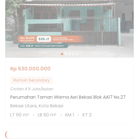
Rp 530.000.000
Rumah Secondary
Cicilan
4.5 Juta/bulan
Perumahan Taman Wisma Asri Bekasi Blok AA17 No.27
Bekasi Utara, Kota Bekasi
LT
60
m²
LB
60
m²
KM
1
KT
2