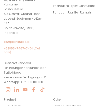
Konsumen
Pashouses Expert Consultant
Pashouses.id
Panduan Jual Beli Rumah
AIA Central, Ground Floor
Jl. Jend. Sudirman No.Kav.
48A
South Jakarta, 12930,
Indonesia
cs@pashouses.id
+62855-7467-7401 (Call
only)
Direktorat Jenderal
Perlindungan Konsumen dan
Tertib Niaga
Kementerian Perdagangan RI
WhatsApp: +62 853 1111 1010
Product
Other