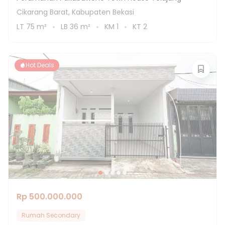
Cikarang Barat, Kabupaten Bekasi
LT
75
m²
LB
36
m²
KM
1
KT
2
Hot Deals
Rp 500.000.000
Rumah Secondary