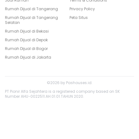
Jual Rumah
Terms & Conditions
Rumah Dijual di
Tangerang
Privacy Policy
Rumah Dijual di
Tangerang
Peta Situs
Selatan
Rumah Dijual di
Bekasi
Rumah Dijual di
Depok
Rumah Dijual di
Bogor
Rumah Dijual di
Jakarta
©
2026
by
Pashouses.id
.
PT Pionir Alfa Sejahtera is a registered company based on SK
Number AHU-0022511.AH.01.01.TAHUN 2020.