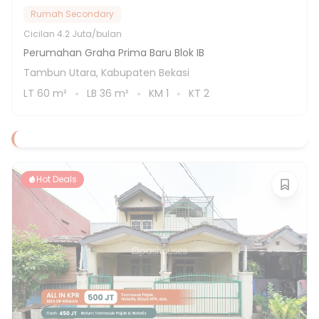
Rumah Secondary
Cicilan
4.2 Juta/bulan
Perumahan Graha Prima Baru Blok IB
Tambun Utara, Kabupaten Bekasi
LT
60
m²
LB
36
m²
KM
1
KT
2
Hot Deals