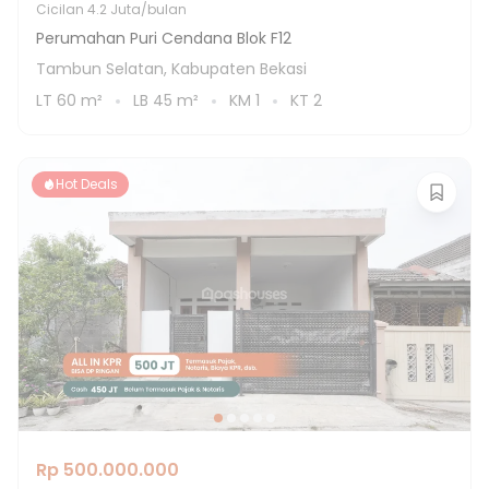
Cicilan
4.2 Juta/bulan
Perumahan Puri Cendana Blok F12
Tambun Selatan, Kabupaten Bekasi
LT
60
m²
LB
45
m²
KM
1
KT
2
Hot Deals
Rp 500.000.000