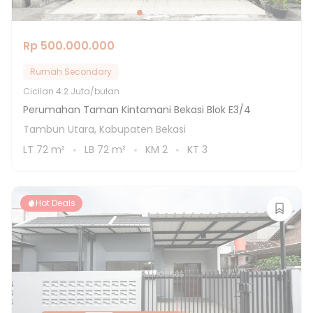
Rp 500.000.000
Rumah Secondary
Cicilan
4.2 Juta/bulan
Perumahan Taman Kintamani Bekasi Blok E3/4
Tambun Utara, Kabupaten Bekasi
LT
72
m²
LB
72
m²
KM
2
KT
3
Hot Deals