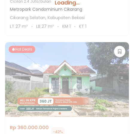
Loading...
Cicilan
2.4 Juta/bulan
Metropark Condominium Cikarang
Cikarang Selatan, Kabupaten Bekasi
LT
27
m²
LB
27
m²
KM
1
KT
1
Hot Deals
Rp 360.000.000
-
42
%