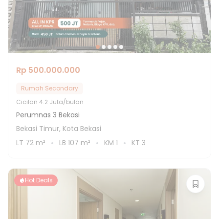
Rp 500.000.000
Rumah Secondary
Cicilan
4.2 Juta/bulan
Perumnas 3 Bekasi
Bekasi Timur, Kota Bekasi
LT
72
m²
LB
107
m²
KM
1
KT
3
Hot Deals