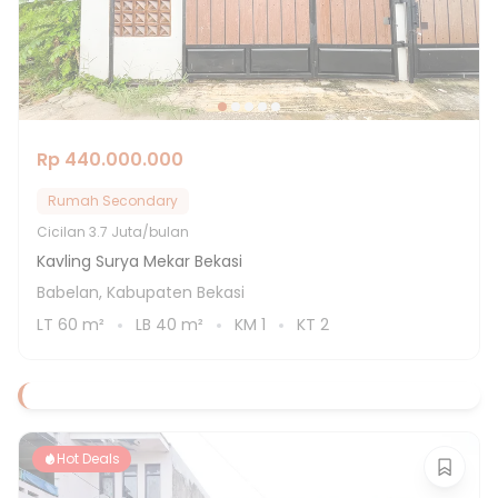
Rp 440.000.000
Rumah Secondary
Cicilan
3.7 Juta/bulan
Kavling Surya Mekar Bekasi
Babelan, Kabupaten Bekasi
LT
60
m²
LB
40
m²
KM
1
KT
2
Hot Deals