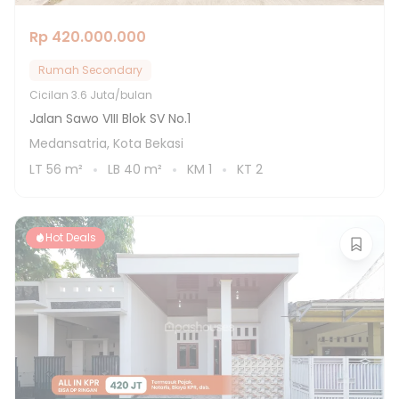
Rp 420.000.000
Rumah Secondary
Cicilan
3.6 Juta/bulan
Jalan Sawo VIII Blok SV No.1
Medansatria, Kota Bekasi
LT
56
m²
LB
40
m²
KM
1
KT
2
Hot Deals