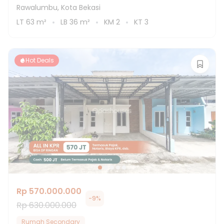
Rawalumbu, Kota Bekasi
LT
63
m²
LB
36
m²
KM
2
KT
3
Hot Deals
Rp 570.000.000
-
9
%
Rp 630.000.000
Rumah Secondary