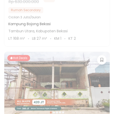
Rp 630.000.000
Rumah Secondary
Cicilan
3 Juta/bulan
Kampung Bojong Bekasi
Tambun Utara, Kabupaten Bekasi
LT
168
m²
LB
27
m²
KM
1
KT
2
Hot Deals