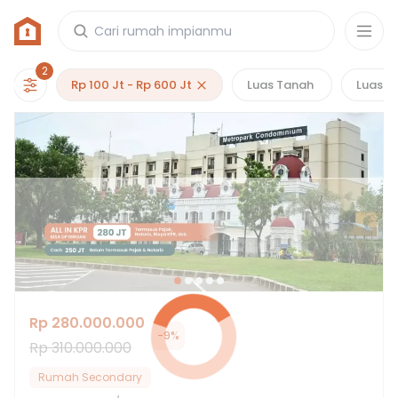
Rumah di Bekasi
2253
properti
yang cocok untuk kamu!
2
Rp 100 Jt - Rp 600 Jt
Luas Tanah
Luas B
Hot Deals
Rp 280.000.000
-
9
%
Rp 310.000.000
Rumah Secondary