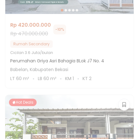
Rp 420.000.000
-
10
%
Rp 470.000.000
Rumah Secondary
Cicilan
3.6 Juta/bulan
Perumahan Griya Asri Bahagia BLok J7 No. 4
Babelan, Kabupaten Bekasi
LT
60
m²
LB
60
m²
KM
1
KT
2
Hot Deals