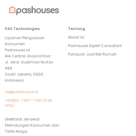
PAS Technologies
Tentang
About Us
Layanan Pengaduan
Konsumen
Pashouses Expert Consultant
Pashouses.id
Panduan Jual Beli Rumah
AIA Central, Ground Floor
Jl. Jend. Sudirman No.Kav.
48A
South Jakarta, 12930,
Indonesia
cs@pashouses.id
+62855-7467-7401 (Call
only)
Direktorat Jenderal
Perlindungan Konsumen dan
Tertib Niaga