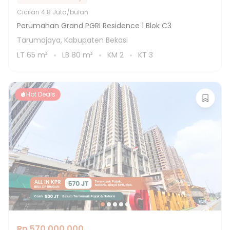
Cicilan
4.8 Juta/bulan
Perumahan Grand PGRI Residence 1 Blok C3
Tarumajaya, Kabupaten Bekasi
LT
65
m²
LB
80
m²
KM
2
KT
3
Hot Deals
Rp 570.000.000