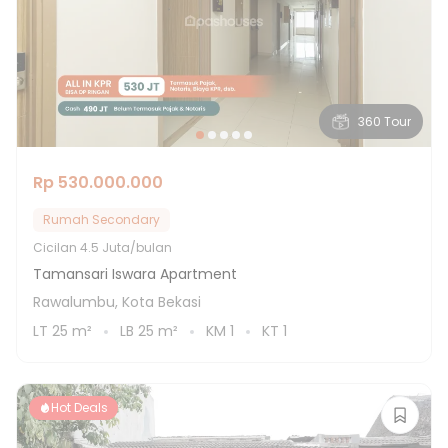
360 Tour
Rp 530.000.000
Rumah Secondary
Cicilan
4.5 Juta/bulan
Tamansari Iswara Apartment
Rawalumbu, Kota Bekasi
LT
25
m²
LB
25
m²
KM
1
KT
1
Hot Deals