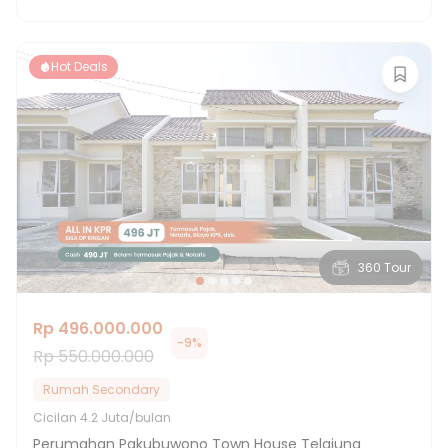
Hot Deals
360 Tour
Rp 496.000.000
-
9
%
Rp 550.000.000
Rumah Secondary
Cicilan
4.2 Juta/bulan
Perumahan Pakubuwono Town House Telajung