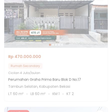
Rp 470.000.000
Rumah Secondary
Cicilan
4 Juta/bulan
Perumahan Graha Prima Baru Blok D No.17
Tambun Selatan, Kabupaten Bekasi
LT
60
m²
LB
60
m²
KM
1
KT
2