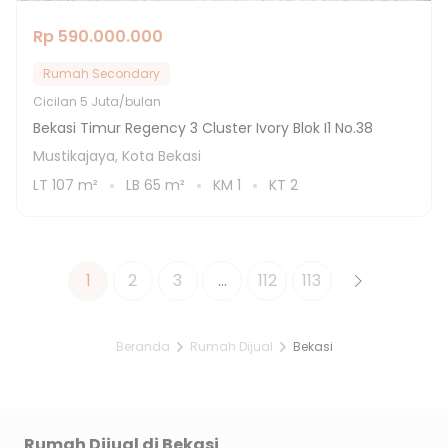
Rp 590.000.000
Rumah Secondary
Cicilan
5 Juta/bulan
Bekasi Timur Regency 3 Cluster Ivory Blok I1 No.38
Mustikajaya, Kota Bekasi
LT
107
m²
LB
65
m²
KM
1
KT
2
1
2
3
...
112
113
Beranda
Rumah Dijual
Bekasi
Rumah Dijual di
Bekasi