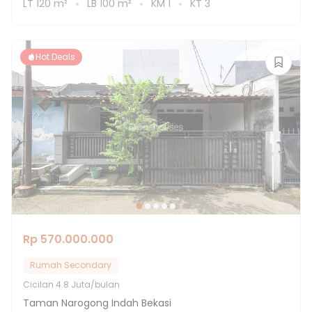
LT
120
m²
LB
100
m²
KM
1
KT
3
Hot Deals
Rp 570.000.000
Rumah Secondary
Cicilan
4.8 Juta/bulan
Taman Narogong Indah Bekasi