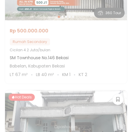
360 Tour
Rp 500.000.000
Rumah Secondary
Cicilan
4.2 Juta/bulan
SM Townhouse No.146 Bekasi
Babelan, Kabupaten Bekasi
LT
67
m²
LB
40
m²
KM
1
KT
2
Hot Deals