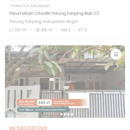
Cicilan
5.4 Juta/bulan
Perumahan Citaville Parung Panjang Blok C2
Parung Panjang, Kabupaten Bogor
LT
60
m²
LB
48
m²
KM
2
KT
2
Rp 630.000.000