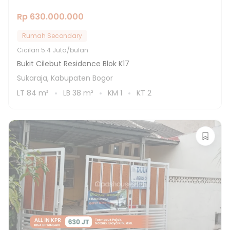
Rp 630.000.000
Rumah Secondary
Cicilan
5.4 Juta/bulan
Bukit Cilebut Residence Blok K17
Sukaraja, Kabupaten Bogor
LT
84
m²
LB
38
m²
KM
1
KT
2