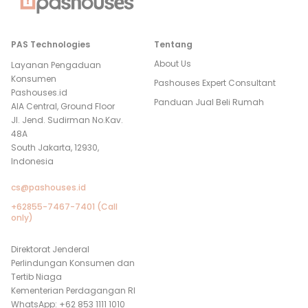
PAS Technologies
Tentang
About Us
Layanan Pengaduan
Konsumen
Pashouses Expert Consultant
Pashouses.id
Panduan Jual Beli Rumah
AIA Central, Ground Floor
Jl. Jend. Sudirman No.Kav.
48A
South Jakarta, 12930,
Indonesia
cs@pashouses.id
+62855-7467-7401 (Call
only)
Direktorat Jenderal
Perlindungan Konsumen dan
Tertib Niaga
Kementerian Perdagangan RI
WhatsApp: +62 853 1111 1010