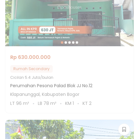
Rp 630.000.000
Rumah Secondary
Cicilan
5.4 Juta/bulan
Perumahan Pesona Palad Blok JJ No.12
Klapanunggal, Kabupaten Bogor
LT
96
m²
LB
78
m²
KM
1
KT
2