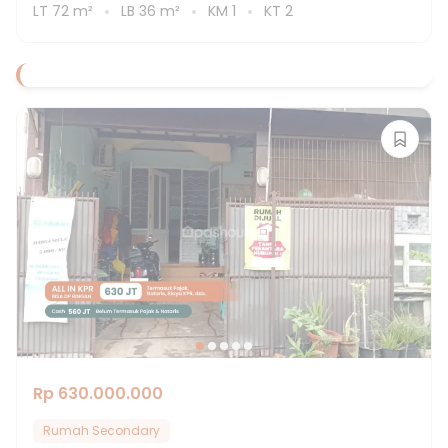
LT
72
m²
LB
36
m²
KM
1
KT
2
Rp 630.000.000
Rumah Secondary