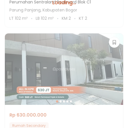
Loading...
Perumahan Sentraland Boulevard Blok C1
Parung Panjang, Kabupaten Bogor
LT
102
m²
LB
102
m²
KM
2
KT
2
Rp 630.000.000
Rumah Secondary