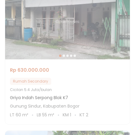
Rp 630.000.000
Rumah Secondary
Cicilan
5.4 Juta/bulan
Griya Indah Serpong Blok K7
Gunung Sindur, Kabupaten Bogor
LT
60
m²
LB
55
m²
KM
1
KT
2