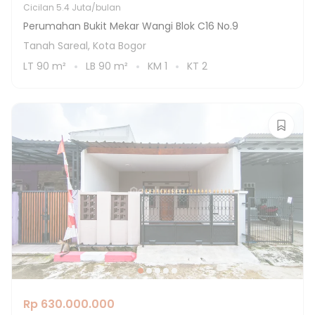
Cicilan
5.4 Juta/bulan
Perumahan Bukit Mekar Wangi Blok C16 No.9
Tanah Sareal, Kota Bogor
LT
90
m²
LB
90
m²
KM
1
KT
2
Rp 630.000.000