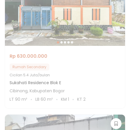
Rp 630.000.000
Rumah Secondary
Cicilan
5.4 Juta/bulan
Sukahati Residence Blok E
Cibinong, Kabupaten Bogor
LT
90
m²
LB
60
m²
KM
1
KT
2