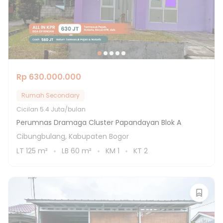
Rp 630.000.000
Rumah Secondary
Cicilan
5.4 Juta/bulan
Perumnas Dramaga Cluster Papandayan Blok A
Cibungbulang, Kabupaten Bogor
LT
125
m²
LB
60
m²
KM
1
KT
2