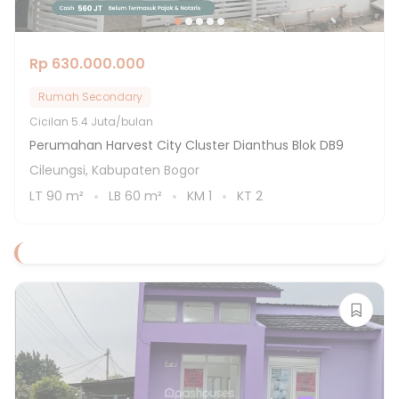
Rp 630.000.000
Rumah Secondary
Cicilan
5.4 Juta/bulan
Perumahan Harvest City Cluster Dianthus Blok DB9
Cileungsi, Kabupaten Bogor
LT
90
m²
LB
60
m²
KM
1
KT
2