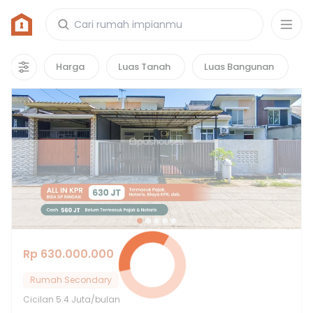
Rumah di Bogor
2877
properti
yang cocok untuk kamu!
Harga
Luas Tanah
Luas Bangunan
Rp 630.000.000
Rumah Secondary
Cicilan
5.4 Juta/bulan