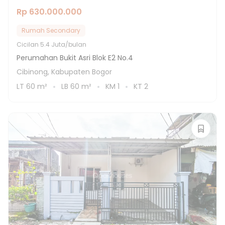
Rp 630.000.000
Rumah Secondary
Cicilan
5.4 Juta/bulan
Perumahan Bukit Asri Blok E2 No.4
Cibinong, Kabupaten Bogor
LT
60
m²
LB
60
m²
KM
1
KT
2