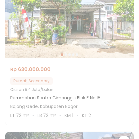
Rp 630.000.000
Rumah Secondary
Cicilan
5.4 Juta/bulan
Perumahan Sentra Cimanggis Blok F No.18
Bojong Gede, Kabupaten Bogor
LT
72
m²
LB
72
m²
KM
1
KT
2