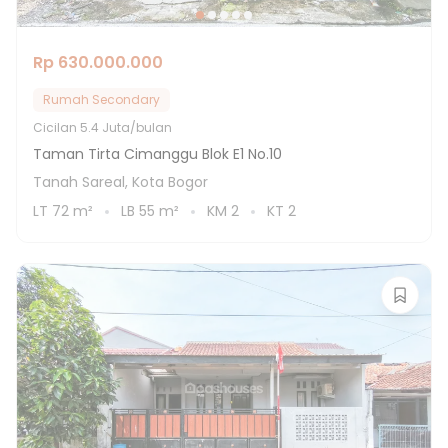
Rp 630.000.000
Rumah Secondary
Cicilan
5.4 Juta/bulan
Taman Tirta Cimanggu Blok E1 No.10
Tanah Sareal, Kota Bogor
LT
72
m²
LB
55
m²
KM
2
KT
2