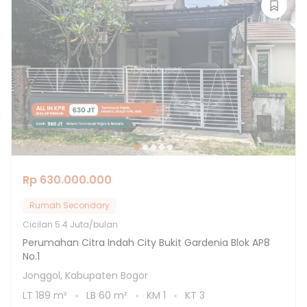
Rp 630.000.000
Rumah Secondary
Cicilan
5.4 Juta/bulan
Perumahan Citra Indah City Bukit Gardenia Blok AP8
No.1
Jonggol, Kabupaten Bogor
LT
189
m²
LB
60
m²
KM
1
KT
3