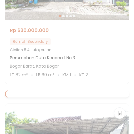
Rp 630.000.000
Rumah Secondary
Cicilan
5.4 Juta/bulan
Perumahan Duta Kecana 1 No.3
Bogor Barat, Kota Bogor
LT
82
m²
LB
60
m²
KM
1
KT
2