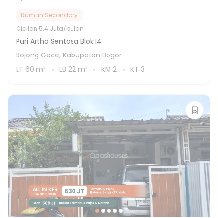
Rumah Secondary
Cicilan
5.4 Juta/bulan
Puri Artha Sentosa Blok I4
Bojong Gede, Kabupaten Bogor
LT
60
m²
LB
22
m²
KM
2
KT
3