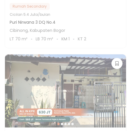
Rumah Secondary
Cicilan
5.4 Juta/bulan
Puri Nirwana 3 DQ No.4
Cibinong, Kabupaten Bogor
LT
70
m²
LB
70
m²
KM
1
KT
2