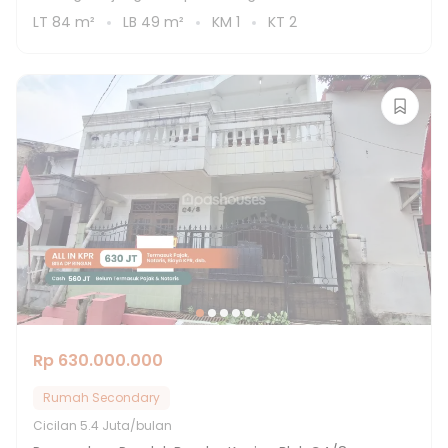
LT
84
m²
LB
49
m²
KM
1
KT
2
Rp 630.000.000
Rumah Secondary
Cicilan
5.4 Juta/bulan