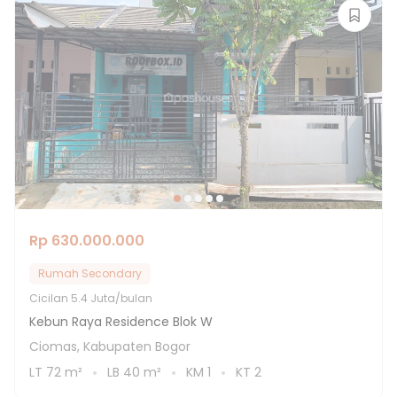
Rp 630.000.000
Rumah Secondary
Cicilan
5.4 Juta/bulan
Kebun Raya Residence Blok W
Ciomas, Kabupaten Bogor
LT
72
m²
LB
40
m²
KM
1
KT
2