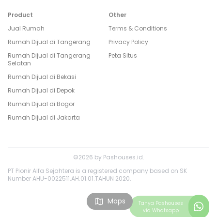
Product
Other
Jual Rumah
Terms & Conditions
Rumah Dijual di
Tangerang
Privacy Policy
Rumah Dijual di
Tangerang
Peta Situs
Selatan
Rumah Dijual di
Bekasi
Rumah Dijual di
Depok
Rumah Dijual di
Bogor
Rumah Dijual di
Jakarta
©
2026
by
Pashouses.id
.
PT Pionir Alfa Sejahtera is a registered company based on SK
Number AHU-0022511.AH.01.01.TAHUN 2020.
Maps
Tanya
Pashouses
via Whatsapp