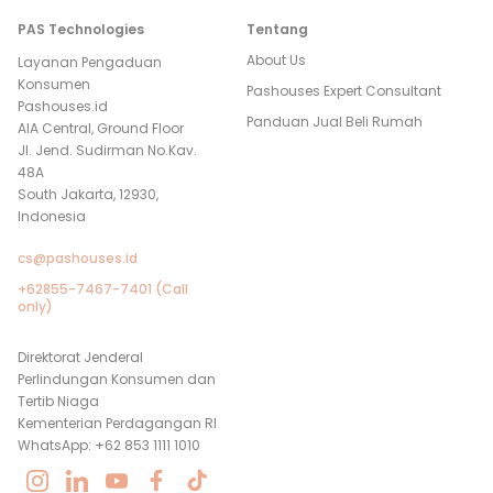
PAS Technologies
Tentang
About Us
Layanan Pengaduan
Konsumen
Pashouses Expert Consultant
Pashouses.id
Panduan Jual Beli Rumah
AIA Central, Ground Floor
Jl. Jend. Sudirman No.Kav.
48A
South Jakarta, 12930,
Indonesia
cs@pashouses.id
+62855-7467-7401 (Call
only)
Direktorat Jenderal
Perlindungan Konsumen dan
Tertib Niaga
Kementerian Perdagangan RI
WhatsApp: +62 853 1111 1010