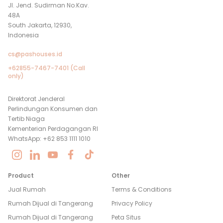
Jl. Jend. Sudirman No.Kav.
48A
South Jakarta, 12930,
Indonesia
cs@pashouses.id
+62855-7467-7401 (Call
only)
Direktorat Jenderal
Perlindungan Konsumen dan
Tertib Niaga
Kementerian Perdagangan RI
WhatsApp: +62 853 1111 1010
Product
Other
Jual Rumah
Terms & Conditions
Rumah Dijual di
Tangerang
Privacy Policy
Rumah Dijual di
Tangerang
Peta Situs