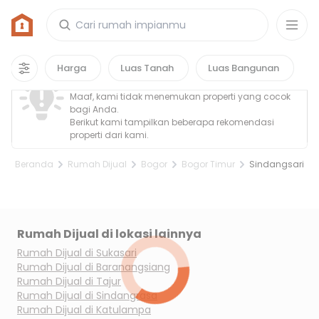
Rumah di Sindangsari, Bogor
0
properti
yang cocok untuk kamu!
Property Tidak Ditemukan
Harga
Luas Tanah
Luas Bangunan
Maaf, kami tidak menemukan properti yang cocok
bagi Anda.
Berikut kami tampilkan beberapa rekomendasi
properti dari kami.
Beranda
Rumah Dijual
Bogor
Bogor Timur
Sindangsari
Rumah Dijual di lokasi lainnya
Rumah Dijual di
Sukasari
Rumah Dijual di
Baranangsiang
Rumah Dijual di
Tajur
Rumah Dijual di
Sindangrasa
Rumah Dijual di
Katulampa