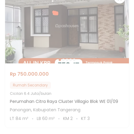
Rp 750.000.000
Rumah Secondary
Cicilan
6.4 Juta/bulan
Perumahan Citra Raya Cluster Villagio Blok WE 01/09
Panongan, Kabupaten Tangerang
LT
84
m²
LB
60
m²
KM
2
KT
3