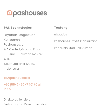
PAS Technologies
Tentang
About Us
Layanan Pengaduan
Konsumen
Pashouses Expert Consultant
Pashouses.id
Panduan Jual Beli Rumah
AIA Central, Ground Floor
Jl. Jend. Sudirman No.Kav.
48A
South Jakarta, 12930,
Indonesia
cs@pashouses.id
+62855-7467-7401 (Call
only)
Direktorat Jenderal
Perlindungan Konsumen dan