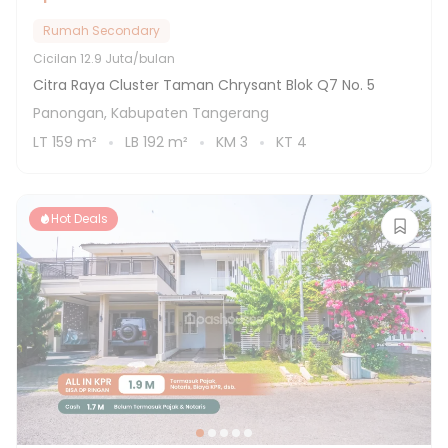
Rumah Secondary
Cicilan
12.9 Juta/bulan
Citra Raya Cluster Taman Chrysant Blok Q7 No. 5
Panongan, Kabupaten Tangerang
LT
159
m²
LB
192
m²
KM
3
KT
4
Hot Deals