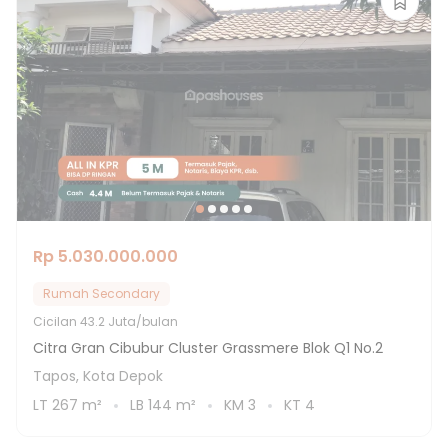
Rp 5.030.000.000
Rumah Secondary
Cicilan
43.2 Juta/bulan
Citra Gran Cibubur Cluster Grassmere Blok Q1 No.2
Tapos, Kota Depok
LT
267
m²
LB
144
m²
KM
3
KT
4