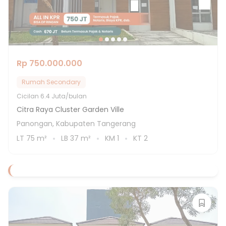
Rp 750.000.000
Rumah Secondary
Cicilan
6.4 Juta/bulan
Citra Raya Cluster Garden Ville
Panongan, Kabupaten Tangerang
LT
75
m²
LB
37
m²
KM
1
KT
2