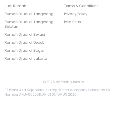
Jual Rumah
Terms & Conditions
Rumah Dijual di
Tangerang
Privacy Policy
Rumah Dijual di
Tangerang
Peta Situs
Selatan
Rumah Dijual di
Bekasi
Rumah Dijual di
Depok
Rumah Dijual di
Bogor
Rumah Dijual di
Jakarta
©
2026
by
Pashouses.id
.
PT Pionir Alfa Sejahtera is a registered company based on SK
Number AHU-0022511.AH.01.01.TAHUN 2020.