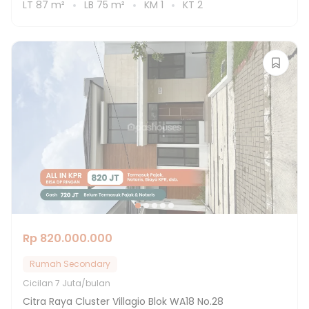
LT
87
m²
LB
75
m²
KM
1
KT
2
Rp 820.000.000
Rumah Secondary
Cicilan
7 Juta/bulan
Citra Raya Cluster Villagio Blok WA18 No.28