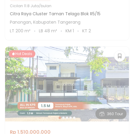
Cicilan
11.8 Juta/bulan
Citra Raya Cluster Taman Telaga Blok R5/15
Panongan, Kabupaten Tangerang
LT
200
m²
LB
48
m²
KM
1
KT
2
Hot Deals
360 Tour
Rp 1.510.000.000