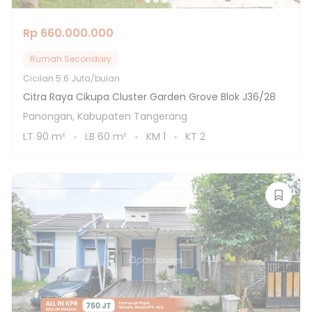
Rp 660.000.000
Rumah Secondary
Cicilan
5.6 Juta/bulan
Citra Raya Cikupa Cluster Garden Grove Blok J36/28
Panongan, Kabupaten Tangerang
LT
90
m²
LB
60
m²
KM
1
KT
2