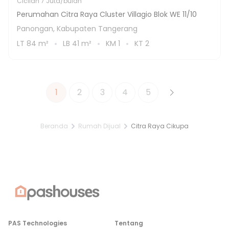
Cicilan
7 Juta/bulan
Perumahan Citra Raya Cluster Villagio Blok WE 11/10
Panongan, Kabupaten Tangerang
LT
84
m²
LB
41
m²
KM
1
KT
2
1
2
3
4
5
Beranda
Rumah Dijual
Citra Raya Cikupa
PAS Technologies
Tentang