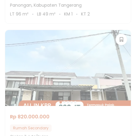
Panongan, Kabupaten Tangerang
LT
96
m²
LB
49
m²
KM
1
KT
2
Rp 820.000.000
Rumah Secondary