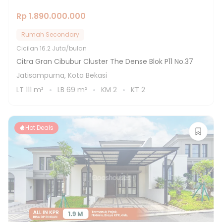
Rp 1.890.000.000
Rumah Secondary
Cicilan
16.2 Juta/bulan
Citra Gran Cibubur Cluster The Dense Blok P11 No.37
Jatisampurna, Kota Bekasi
LT
111
m²
LB
69
m²
KM
2
KT
2
Hot Deals