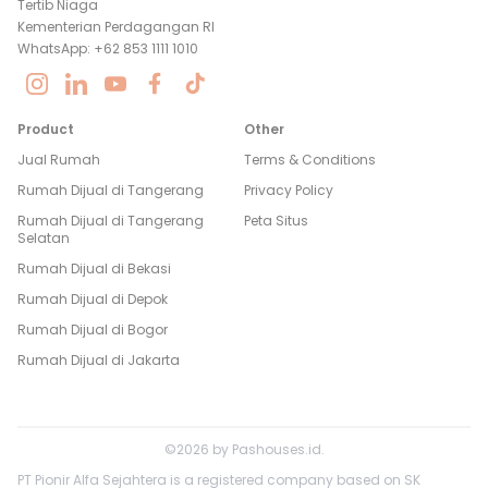
Tertib Niaga
Kementerian Perdagangan RI
WhatsApp: +62 853 1111 1010
Product
Other
Jual Rumah
Terms & Conditions
Rumah Dijual di
Tangerang
Privacy Policy
Rumah Dijual di
Tangerang
Peta Situs
Selatan
Rumah Dijual di
Bekasi
Rumah Dijual di
Depok
Rumah Dijual di
Bogor
Rumah Dijual di
Jakarta
©
2026
by
Pashouses.id
.
PT Pionir Alfa Sejahtera is a registered company based on SK