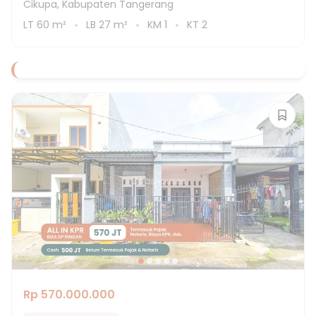
Cikupa, Kabupaten Tangerang
LT
60
m²
LB
27
m²
KM
1
KT
2
Rp 570.000.000