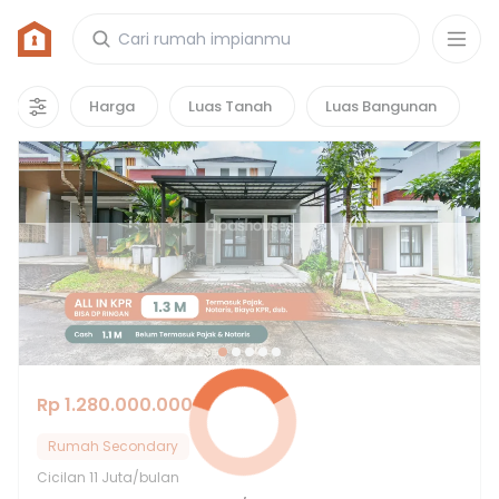
Rumah di Citra Raya Cikupa
94
properti
yang cocok untuk kamu!
Harga
Luas Tanah
Luas Bangunan
Hot Deals
Rp 1.280.000.000
Rumah Secondary
Cicilan
11 Juta/bulan