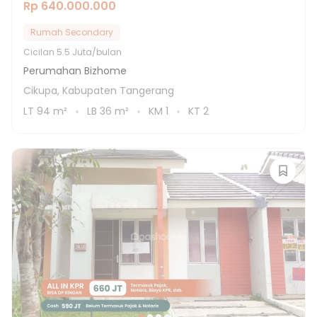
Rp 640.000.000
Rumah Secondary
Cicilan
5.5 Juta/bulan
Perumahan Bizhome
Cikupa, Kabupaten Tangerang
LT
94
m²
LB
36
m²
KM
1
KT
2