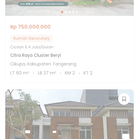
Rp 750.000.000
Rumah Secondary
Cicilan
6.4 Juta/bulan
Citra Raya Cluster Beryl
Cikupa, Kabupaten Tangerang
LT
60
m²
LB
27
m²
KM
2
KT
2