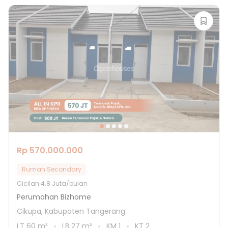
Rp 570.000.000
Rumah Secondary
Cicilan
4.8 Juta/bulan
Perumahan Bizhome
Cikupa, Kabupaten Tangerang
LT
60
m²
LB
27
m²
KM
1
KT
2