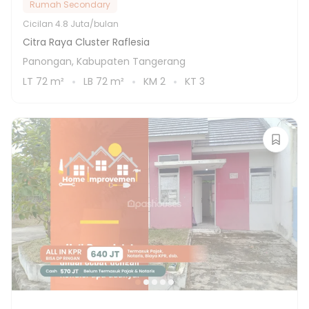
Rumah Secondary
Cicilan
4.8 Juta/bulan
Citra Raya Cluster Raflesia
Panongan, Kabupaten Tangerang
LT
72
m²
LB
72
m²
KM
2
KT
3