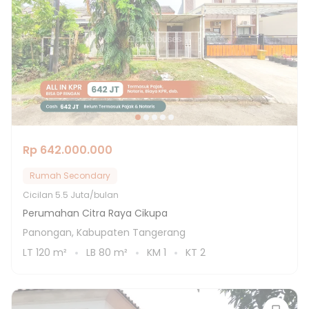
Rp 642.000.000
Rumah Secondary
Cicilan
5.5 Juta/bulan
Perumahan Citra Raya Cikupa
Panongan, Kabupaten Tangerang
LT
120
m²
LB
80
m²
KM
1
KT
2