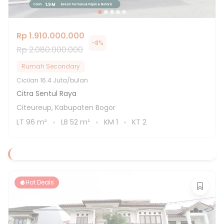
Rp 1.910.000.000
-
8
%
Rp 2.080.000.000
Rumah Secondary
Cicilan
16.4 Juta/bulan
Citra Sentul Raya
Citeureup, Kabupaten Bogor
LT
96
m²
LB
52
m²
KM
1
KT
2
Hot Deals