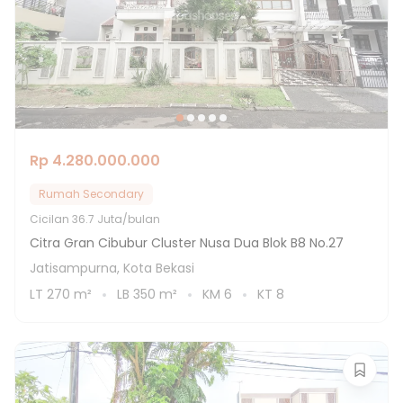
Rp 4.280.000.000
Rumah Secondary
Cicilan
36.7 Juta/bulan
Citra Gran Cibubur Cluster Nusa Dua Blok B8 No.27
Jatisampurna, Kota Bekasi
LT
270
m²
LB
350
m²
KM
6
KT
8