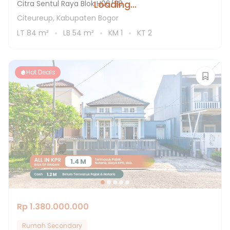
Loading...
Citra Sentul Raya Blok H06/28
Citeureup, Kabupaten Bogor
LT
84
m²
LB
54
m²
KM
1
KT
2
Hot Deals
Rp 1.380.000.000
Rumah Secondary