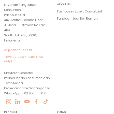
About Us
Layanan Pengaduan
Konsumen
Pashouses Expert Consultant
Pashouses.id
Panduan Jual Beli Rumah
AIA Central, Ground Floor
Jl. Jend. Sudirman No.Kav.
48A
South Jakarta, 12930,
Indonesia
cs@pashouses.id
+62855-7467-7401 (Call
only)
Direktorat Jenderal
Perlindungan Konsumen dan
Tertib Niaga
Kementerian Perdagangan RI
WhatsApp: +62 853 1111 1010
Product
Other