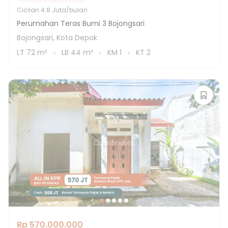
Cicilan
4.8 Juta/bulan
Perumahan Teras Bumi 3 Bojongsari
Bojongsari, Kota Depok
LT
72
m²
LB
44
m²
KM
1
KT
2
Rp 570.000.000