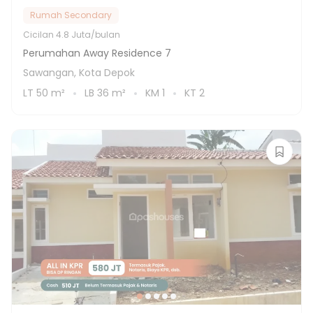
Rumah Secondary
Cicilan
4.8 Juta/bulan
Perumahan Away Residence 7
Sawangan, Kota Depok
LT
50
m²
LB
36
m²
KM
1
KT
2