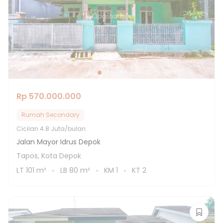
Rp 570.000.000
Rumah Secondary
Cicilan
4.8 Juta/bulan
Jalan Mayor Idrus Depok
Tapos, Kota Depok
LT
101
m²
LB
80
m²
KM
1
KT
2