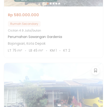
Rp 580.000.000
Rumah Secondary
Cicilan
4.9 Juta/bulan
Perumahan Sawangan Gardenia
Bojongsari, Kota Depok
LT
75
m²
LB
45
m²
KM
1
KT
2