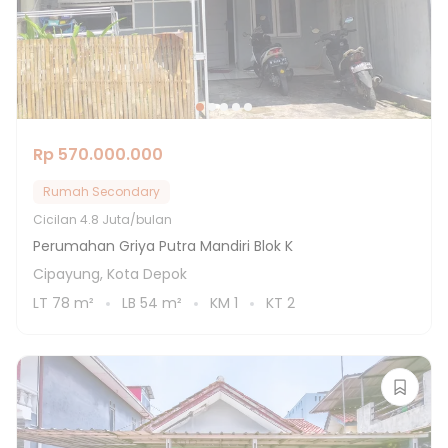
Rp 570.000.000
Rumah Secondary
Cicilan
4.8 Juta/bulan
Perumahan Griya Putra Mandiri Blok K
Cipayung, Kota Depok
LT
78
m²
LB
54
m²
KM
1
KT
2