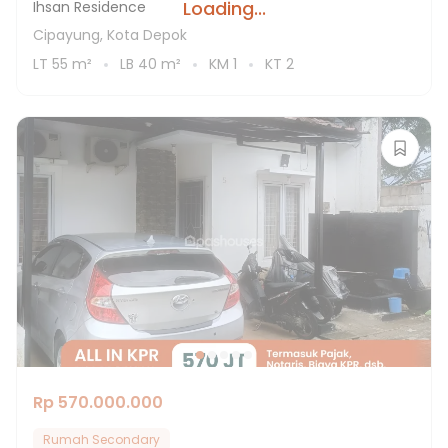
Loading...
Ihsan Residence
Cipayung, Kota Depok
LT
55
m²
LB
40
m²
KM
1
KT
2
Rp 570.000.000
Rumah Secondary