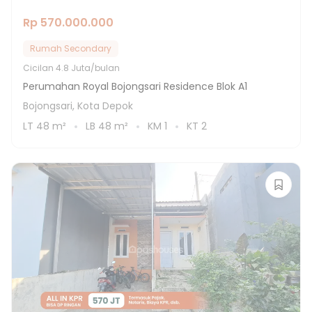
Rp 570.000.000
Rumah Secondary
Cicilan
4.8 Juta/bulan
Perumahan Royal Bojongsari Residence Blok A1
Bojongsari, Kota Depok
LT
48
m²
LB
48
m²
KM
1
KT
2