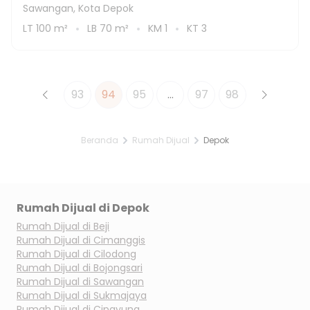
Sawangan, Kota Depok
LT
100
m²
LB
70
m²
KM
1
KT
3
93
94
95
...
97
98
Beranda
Rumah Dijual
Depok
Rumah Dijual di
Depok
Rumah Dijual di
Beji
Rumah Dijual di
Cimanggis
Rumah Dijual di
Cilodong
Rumah Dijual di
Bojongsari
Rumah Dijual di
Sawangan
Rumah Dijual di
Sukmajaya
Rumah Dijual di
Cipayung