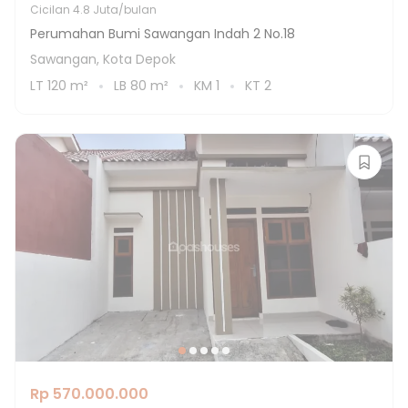
Cicilan
4.8 Juta/bulan
Perumahan Bumi Sawangan Indah 2 No.18
Sawangan, Kota Depok
LT
120
m²
LB
80
m²
KM
1
KT
2
Rp 570.000.000