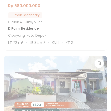
Rp 580.000.000
Rumah Secondary
Cicilan
4.9 Juta/bulan
D'Palm Residence
Cipayung, Kota Depok
LT
72
m²
LB
34
m²
KM
1
KT
2