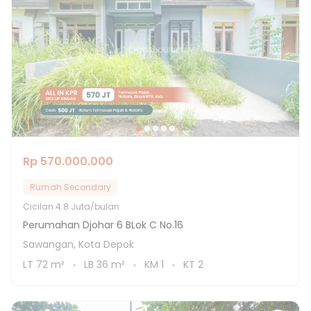
Rp 570.000.000
Rumah Secondary
Cicilan
4.8 Juta/bulan
Perumahan Djohar 6 BLok C No.16
Sawangan, Kota Depok
LT
72
m²
LB
36
m²
KM
1
KT
2