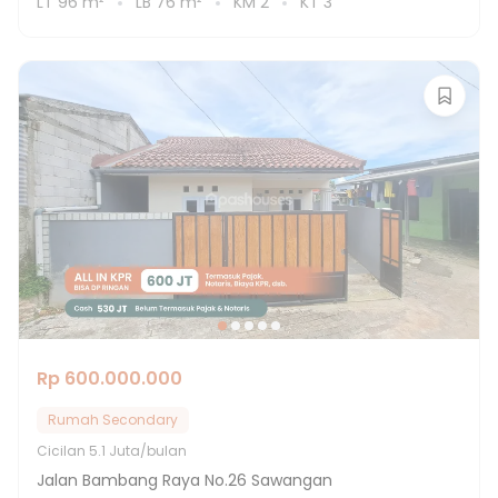
LT
96
m²
LB
76
m²
KM
2
KT
3
Rp 600.000.000
Rumah Secondary
Cicilan
5.1 Juta/bulan
Jalan Bambang Raya No.26 Sawangan