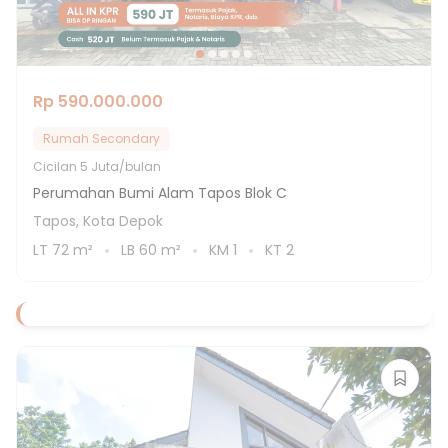
Rp 590.000.000
Rumah Secondary
Cicilan
5 Juta/bulan
Perumahan Bumi Alam Tapos Blok C
Tapos, Kota Depok
LT
72
m²
LB
60
m²
KM
1
KT
2