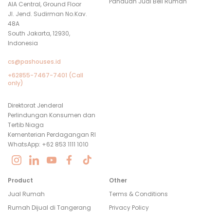
Panduan Jual Beli Rumah
AIA Central, Ground Floor
Jl. Jend. Sudirman No.Kav.
48A
South Jakarta, 12930,
Indonesia
cs@pashouses.id
+62855-7467-7401 (Call
only)
Direktorat Jenderal
Perlindungan Konsumen dan
Tertib Niaga
Kementerian Perdagangan RI
WhatsApp: +62 853 1111 1010
Product
Other
Jual Rumah
Terms & Conditions
Rumah Dijual di
Tangerang
Privacy Policy