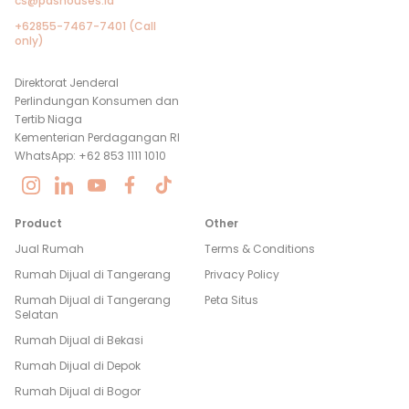
cs@pashouses.id
+62855-7467-7401 (Call
only)
Direktorat Jenderal
Perlindungan Konsumen dan
Tertib Niaga
Kementerian Perdagangan RI
WhatsApp: +62 853 1111 1010
Product
Other
Jual Rumah
Terms & Conditions
Rumah Dijual di
Tangerang
Privacy Policy
Rumah Dijual di
Tangerang
Peta Situs
Selatan
Rumah Dijual di
Bekasi
Rumah Dijual di
Depok
Rumah Dijual di
Bogor