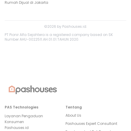
Rumah Dijual di
Jakarta
©
2026
by
Pashouses.id
.
PT Pionir Alfa Sejahtera is a registered company based on SK
Number AHU-0022511.AH.01.01.TAHUN 2020.
PAS Technologies
Tentang
About Us
Layanan Pengaduan
Konsumen
Pashouses Expert Consultant
Pashouses.id