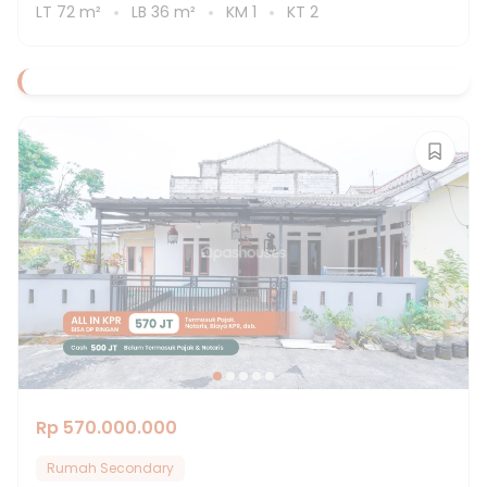
LT
72
m²
LB
36
m²
KM
1
KT
2
Rp 570.000.000
Rumah Secondary