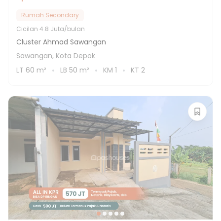
Rumah Secondary
Cicilan
4.8 Juta/bulan
Cluster Ahmad Sawangan
Sawangan, Kota Depok
LT
60
m²
LB
50
m²
KM
1
KT
2