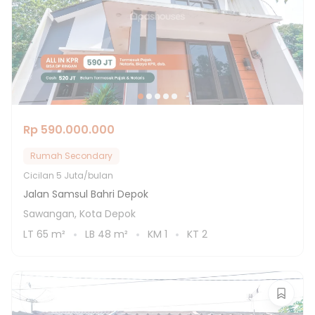
Rp 590.000.000
Rumah Secondary
Cicilan
5 Juta/bulan
Jalan Samsul Bahri Depok
Sawangan, Kota Depok
LT
65
m²
LB
48
m²
KM
1
KT
2