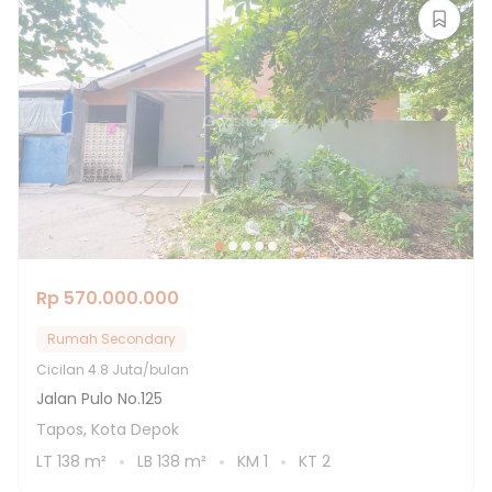
Rp 570.000.000
Rumah Secondary
Cicilan
4.8 Juta/bulan
Jalan Pulo No.125
Tapos, Kota Depok
LT
138
m²
LB
138
m²
KM
1
KT
2