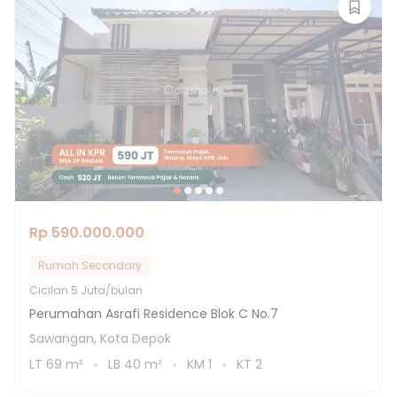
Rp 590.000.000
Rumah Secondary
Cicilan
5 Juta/bulan
Perumahan Asrafi Residence Blok C No.7
Sawangan, Kota Depok
LT
69
m²
LB
40
m²
KM
1
KT
2