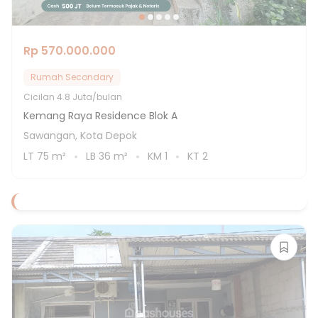
Rp 570.000.000
Rumah Secondary
Cicilan
4.8 Juta/bulan
Kemang Raya Residence Blok A
Sawangan, Kota Depok
LT
75
m²
LB
36
m²
KM
1
KT
2