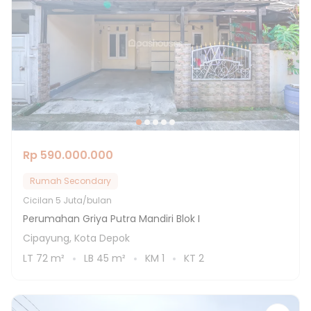
Rp 590.000.000
Rumah Secondary
Cicilan
5 Juta/bulan
Perumahan Griya Putra Mandiri Blok I
Cipayung, Kota Depok
LT
72
m²
LB
45
m²
KM
1
KT
2