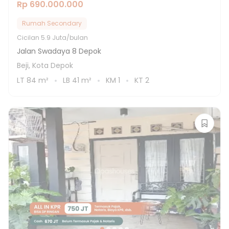
Rp 690.000.000
Rumah Secondary
Cicilan
5.9 Juta/bulan
Jalan Swadaya 8 Depok
Beji, Kota Depok
LT
84
m²
LB
41
m²
KM
1
KT
2