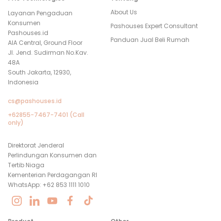
About Us
Layanan Pengaduan
Konsumen
Pashouses Expert Consultant
Pashouses.id
Panduan Jual Beli Rumah
AIA Central, Ground Floor
Jl. Jend. Sudirman No.Kav.
48A
South Jakarta, 12930,
Indonesia
cs@pashouses.id
+62855-7467-7401 (Call
only)
Direktorat Jenderal
Perlindungan Konsumen dan
Tertib Niaga
Kementerian Perdagangan RI
WhatsApp: +62 853 1111 1010