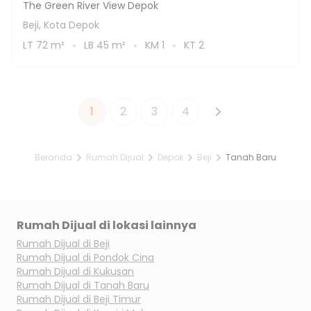
The Green River View Depok
Beji, Kota Depok
LT
72
m²
LB
45
m²
KM
1
KT
2
1
2
3
4
Beranda
Rumah Dijual
Depok
Beji
Tanah Baru
Rumah Dijual di lokasi lainnya
Rumah Dijual di
Beji
Rumah Dijual di
Pondok Cina
Rumah Dijual di
Kukusan
Rumah Dijual di
Tanah Baru
Rumah Dijual di
Beji Timur