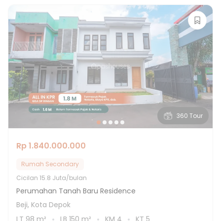
360 Tour
Rp 1.840.000.000
Rumah Secondary
Cicilan
15.8 Juta/bulan
Perumahan Tanah Baru Residence
Beji, Kota Depok
LT
98
m²
LB
150
m²
KM
4
KT
5