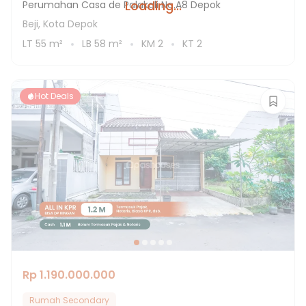
Loading...
Perumahan Casa de Palakali No.A8 Depok
Beji, Kota Depok
LT
55
m²
LB
58
m²
KM
2
KT
2
Hot Deals
Rp 1.190.000.000
Rumah Secondary