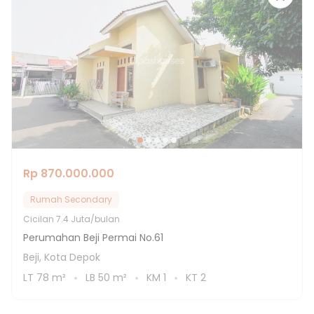
Rp 870.000.000
Rumah Secondary
Cicilan
7.4 Juta/bulan
Perumahan Beji Permai No.61
Beji, Kota Depok
LT
78
m²
LB
50
m²
KM
1
KT
2