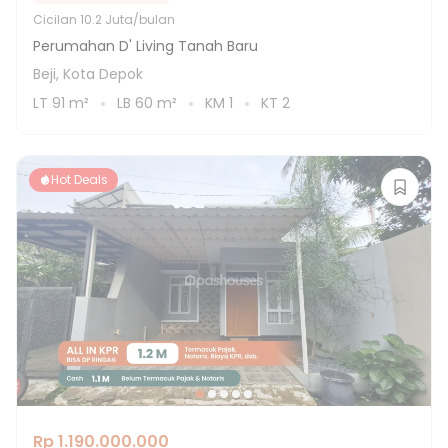
Cicilan
10.2 Juta/bulan
Perumahan D' Living Tanah Baru
Beji, Kota Depok
LT
91
m²
LB
60
m²
KM
1
KT
2
Hot Deals
Rp 1.190.000.000