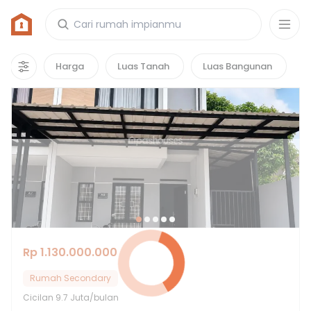
Rumah di Tanah Baru, Depok
76
properti
yang cocok untuk kamu!
Harga
Luas Tanah
Luas Bangunan
Hot Deals
Rp 1.130.000.000
Rumah Secondary
Cicilan
9.7 Juta/bulan