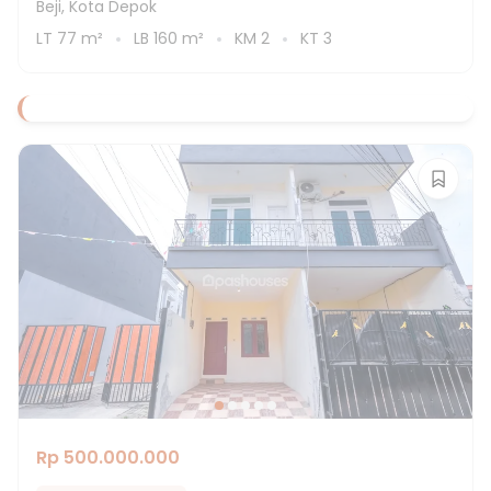
Beji, Kota Depok
LT
77
m²
LB
160
m²
KM
2
KT
3
Rp 500.000.000