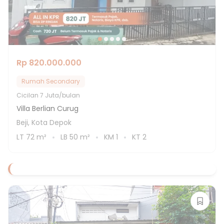
Rp 820.000.000
Rumah Secondary
Cicilan
7 Juta/bulan
Villa Berlian Curug
Beji, Kota Depok
LT
72
m²
LB
50
m²
KM
1
KT
2