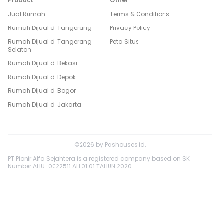
Product
Other
Jual Rumah
Terms & Conditions
Rumah Dijual di
Tangerang
Privacy Policy
Rumah Dijual di
Tangerang
Peta Situs
Selatan
Rumah Dijual di
Bekasi
Rumah Dijual di
Depok
Rumah Dijual di
Bogor
Rumah Dijual di
Jakarta
©
2026
by
Pashouses.id
.
PT Pionir Alfa Sejahtera is a registered company based on SK
Number AHU-0022511.AH.01.01.TAHUN 2020.