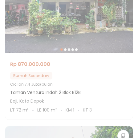
Rp 870.000.000
Rumah Secondary
Cicilan
7.4 Juta/bulan
Taman Ventura Indah 2 Blok B12B
Beji, Kota Depok
LT
72
m²
LB
100
m²
KM
1
KT
3