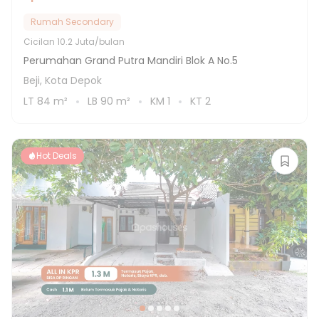
Rumah Secondary
Cicilan
10.2 Juta/bulan
Perumahan Grand Putra Mandiri Blok A No.5
Beji, Kota Depok
LT
84
m²
LB
90
m²
KM
1
KT
2
Hot Deals