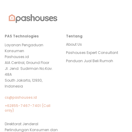
PAS Technologies
Tentang
About Us
Layanan Pengaduan
Konsumen
Pashouses Expert Consultant
Pashouses.id
Panduan Jual Beli Rumah
AIA Central, Ground Floor
Jl. Jend. Sudirman No.Kav.
48A
South Jakarta, 12930,
Indonesia
cs@pashouses.id
+62855-7467-7401 (Call
only)
Direktorat Jenderal
Perlindungan Konsumen dan