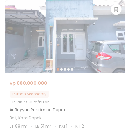
Rp 880.000.000
Rumah Secondary
Cicilan
7.5 Juta/bulan
Ar Royyan Residence Depok
Beji, Kota Depok
LT
88
m²
LB
51
m²
KM
1
KT
2