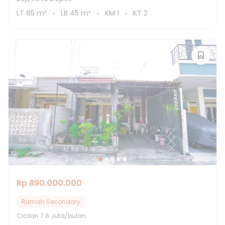
LT
85
m²
LB
45
m²
KM
1
KT
2
Rp 890.000.000
Rumah Secondary
Cicilan
7.6 Juta/bulan