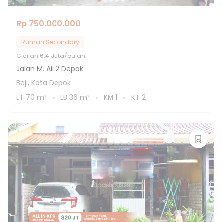
Rp 750.000.000
Rumah Secondary
Cicilan
6.4 Juta/bulan
Jalan M. Ali 2 Depok
Beji, Kota Depok
LT
70
m²
LB
36
m²
KM
1
KT
2