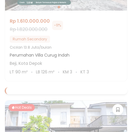
Rp 1.610.000.000
-
11
%
Rp 1.820.000.000
Rumah Secondary
Cicilan
13.8 Juta/bulan
Perumahan Villa Curug Indah
Beji, Kota Depok
LT
90
m²
LB
126
m²
KM
3
KT
3
Hot Deals