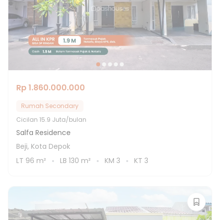
Rp 1.860.000.000
Rumah Secondary
Cicilan
15.9 Juta/bulan
Salfa Residence
Beji, Kota Depok
LT
96
m²
LB
130
m²
KM
3
KT
3