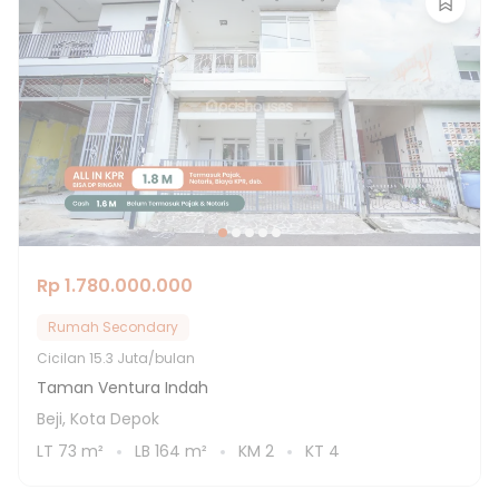
Rp 1.780.000.000
Rumah Secondary
Cicilan
15.3 Juta/bulan
Taman Ventura Indah
Beji, Kota Depok
LT
73
m²
LB
164
m²
KM
2
KT
4