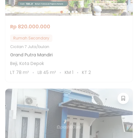
Rp 820.000.000
Rumah Secondary
Cicilan
7 Juta/bulan
Grand Putra Mandiri
Beji, Kota Depok
LT
78
m²
LB
45
m²
KM
1
KT
2