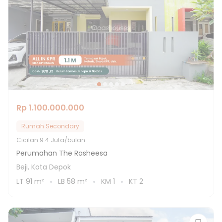
Rp 1.100.000.000
Rumah Secondary
Cicilan
9.4 Juta/bulan
Perumahan The Rasheesa
Beji, Kota Depok
LT
91
m²
LB
58
m²
KM
1
KT
2