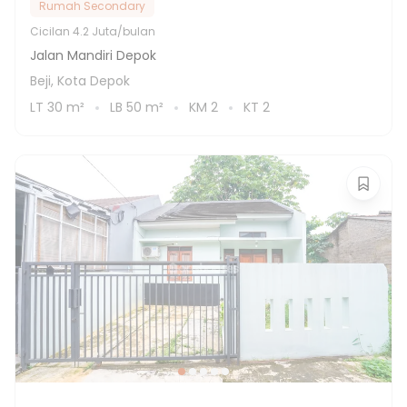
Rumah Secondary
Cicilan
4.2 Juta/bulan
Jalan Mandiri Depok
Beji, Kota Depok
LT
30
m²
LB
50
m²
KM
2
KT
2