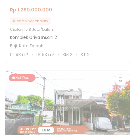
Rp 1.260.000.000
Rumah Secondary
Cicilan
10.8 Juta/bulan
Komplek Griya Insani 2
Beji, Kota Depok
LT
93
m²
LB
93
m²
KM
2
KT
2
Hot Deals