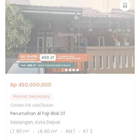
Rp 450.000.000
Rumah Secondary
Cicilan
3.8 Juta/bulan
Perumahan Al Fajr Blok D1
Sawangan, Kota Depok
LT
60
m²
LB
40
m²
KM
1
KT
2