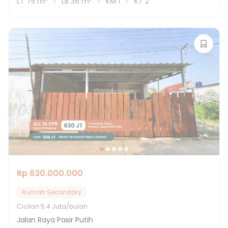
LT
75
m²
LB
36
m²
KM
1
KT
2
Rp 630.000.000
Rumah Secondary
Cicilan
5.4 Juta/bulan
Jalan Raya Pasir Putih