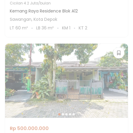
Cicilan
4.2 Juta/bulan
Kemang Raya Residence Blok A12
Sawangan, Kota Depok
LT
60
m²
LB
36
m²
KM
1
KT
2
Rp 500.000.000