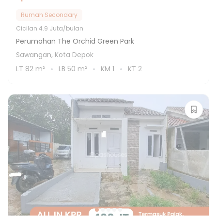
Rumah Secondary
Cicilan
4.9 Juta/bulan
Perumahan The Orchid Green Park
Sawangan, Kota Depok
LT
82
m²
LB
50
m²
KM
1
KT
2