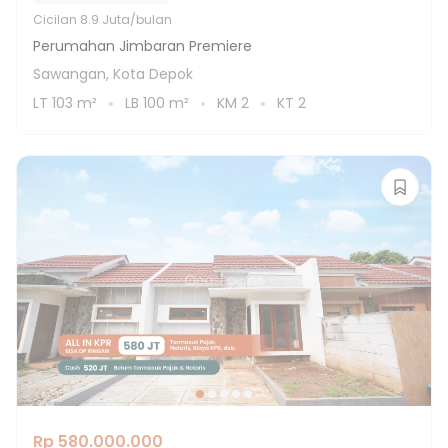
Cicilan
8.9 Juta/bulan
Perumahan Jimbaran Premiere
Sawangan, Kota Depok
LT
103
m²
LB
100
m²
KM
2
KT
2
Rp 580.000.000