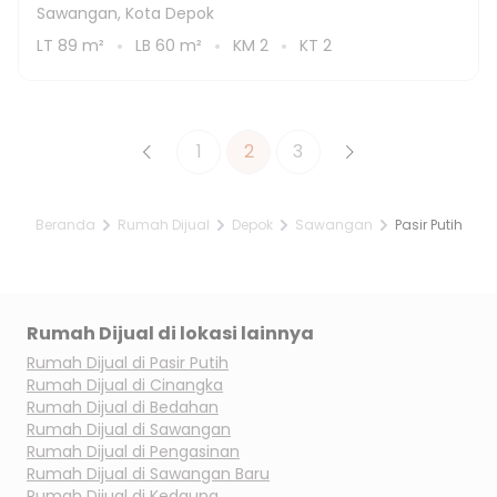
Sawangan, Kota Depok
LT
89
m²
LB
60
m²
KM
2
KT
2
1
2
3
Beranda
Rumah Dijual
Depok
Sawangan
Pasir Putih
Rumah Dijual di lokasi lainnya
Rumah Dijual di
Pasir Putih
Rumah Dijual di
Cinangka
Rumah Dijual di
Bedahan
Rumah Dijual di
Sawangan
Rumah Dijual di
Pengasinan
Rumah Dijual di
Sawangan Baru
Rumah Dijual di
Kedaung