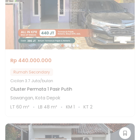
Rp 440.000.000
Rumah Secondary
Cicilan
3.7 Juta/bulan
Cluster Permata 1 Pasir Putih
Sawangan, Kota Depok
LT
60
m²
LB
48
m²
KM
1
KT
2