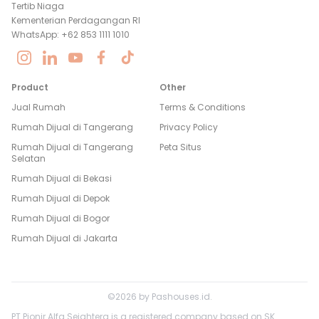
Tertib Niaga
Kementerian Perdagangan RI
WhatsApp: +62 853 1111 1010
Product
Other
Jual Rumah
Terms & Conditions
Rumah Dijual di
Tangerang
Privacy Policy
Rumah Dijual di
Tangerang
Peta Situs
Selatan
Rumah Dijual di
Bekasi
Rumah Dijual di
Depok
Rumah Dijual di
Bogor
Rumah Dijual di
Jakarta
©
2026
by
Pashouses.id
.
PT Pionir Alfa Sejahtera is a registered company based on SK