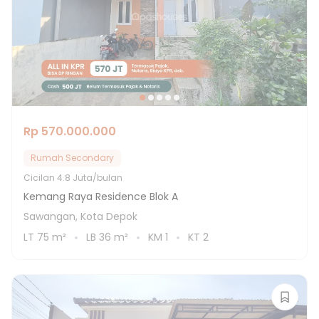
Rp 570.000.000
Rumah Secondary
Cicilan
4.8 Juta/bulan
Kemang Raya Residence Blok A
Sawangan, Kota Depok
LT
75
m²
LB
36
m²
KM
1
KT
2