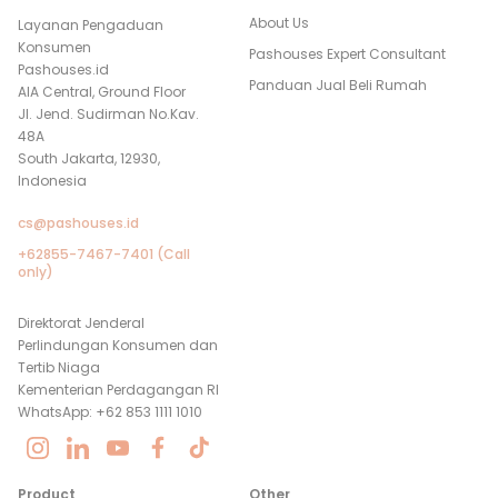
About Us
Layanan Pengaduan
Konsumen
Pashouses Expert Consultant
Pashouses.id
Panduan Jual Beli Rumah
AIA Central, Ground Floor
Jl. Jend. Sudirman No.Kav.
48A
South Jakarta, 12930,
Indonesia
cs@pashouses.id
+62855-7467-7401 (Call
only)
Direktorat Jenderal
Perlindungan Konsumen dan
Tertib Niaga
Kementerian Perdagangan RI
WhatsApp: +62 853 1111 1010
Product
Other