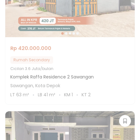
Rp 420.000.000
Rumah Secondary
Cicilan
3.6 Juta/bulan
Komplek Raffa Residence 2 Sawangan
Sawangan, Kota Depok
LT
63
m²
LB
41
m²
KM
1
KT
2