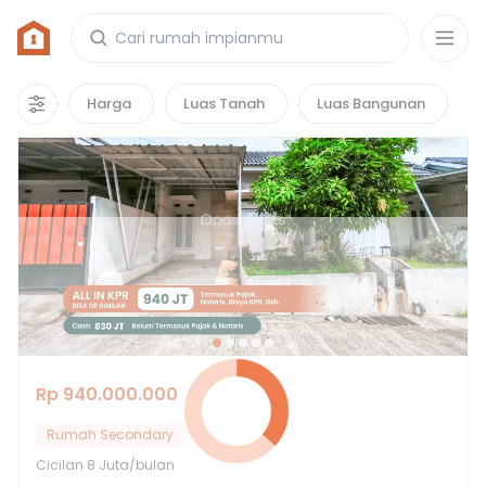
Rumah di Pasir Putih, Depok
52
properti
yang cocok untuk kamu!
Harga
Luas Tanah
Luas Bangunan
Hot Deals
Rp 940.000.000
Rumah Secondary
Cicilan
8 Juta/bulan