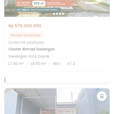
Rp 570.000.000
Rumah Secondary
Cicilan
4.8 Juta/bulan
Cluster Ahmad Sawangan
Sawangan, Kota Depok
LT
60
m²
LB
50
m²
KM
1
KT
2