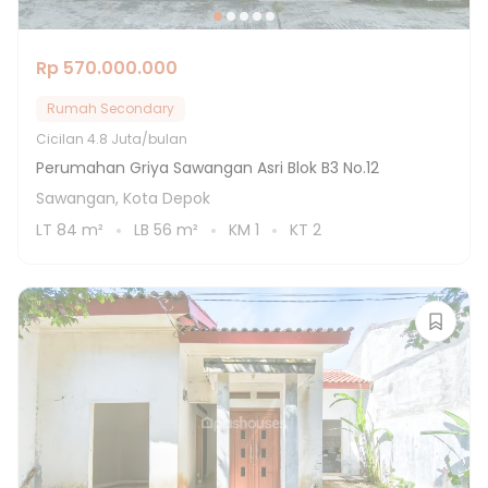
Rp 570.000.000
Rumah Secondary
Cicilan
4.8 Juta/bulan
Perumahan Griya Sawangan Asri Blok B3 No.12
Sawangan, Kota Depok
LT
84
m²
LB
56
m²
KM
1
KT
2