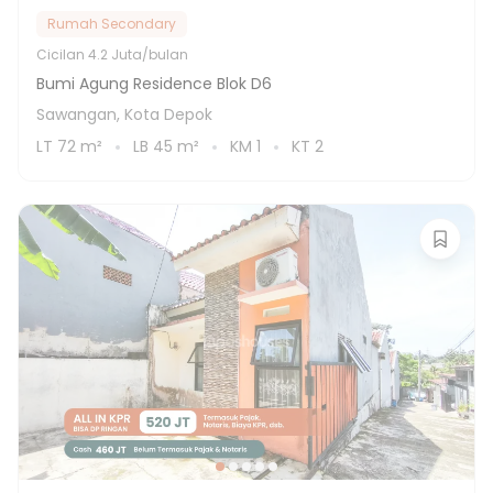
Rumah Secondary
Cicilan
4.2 Juta/bulan
Bumi Agung Residence Blok D6
Sawangan, Kota Depok
LT
72
m²
LB
45
m²
KM
1
KT
2