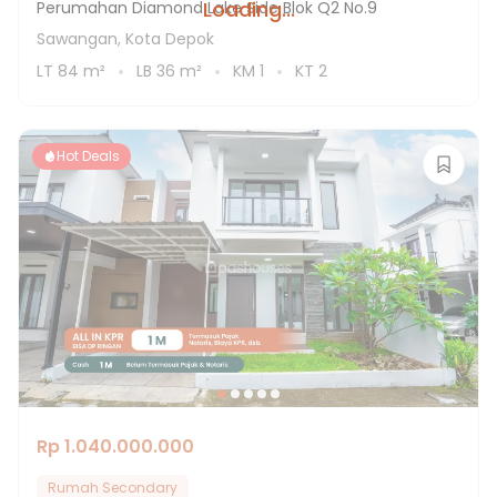
Loading...
Perumahan Diamond Lake Side Blok Q2 No.9
Sawangan, Kota Depok
LT
84
m²
LB
36
m²
KM
1
KT
2
Hot Deals
Rp 1.040.000.000
Rumah Secondary