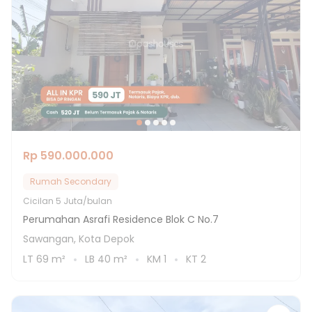
Rp 590.000.000
Rumah Secondary
Cicilan
5 Juta/bulan
Perumahan Asrafi Residence Blok C No.7
Sawangan, Kota Depok
LT
69
m²
LB
40
m²
KM
1
KT
2