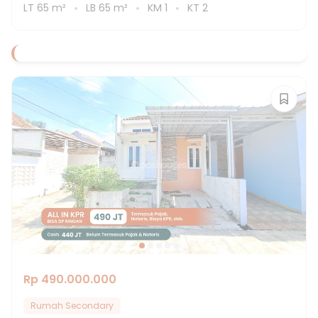
LT
65
m²
LB
65
m²
KM
1
KT
2
Rp 490.000.000
Rumah Secondary