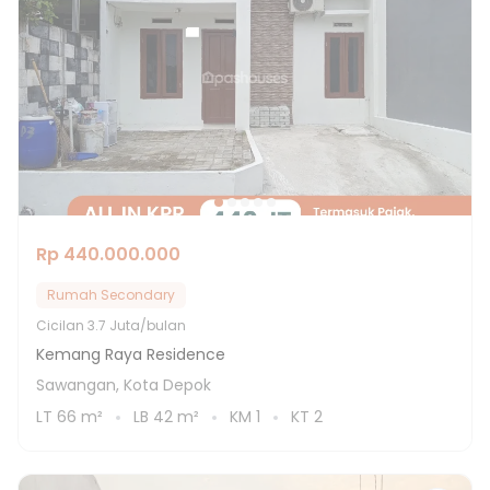
Rp 440.000.000
Rumah Secondary
Cicilan
3.7 Juta/bulan
Kemang Raya Residence
Sawangan, Kota Depok
LT
66
m²
LB
42
m²
KM
1
KT
2