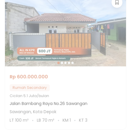
Rp 600.000.000
Rumah Secondary
Cicilan
5.1 Juta/bulan
Jalan Bambang Raya No.26 Sawangan
Sawangan, Kota Depok
LT
100
m²
LB
70
m²
KM
1
KT
3