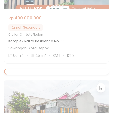
Rp 400.000.000
Rumah Secondary
Cicilan
3.4 Juta/bulan
Komplek Raffa Residence No.33
Sawangan, Kota Depok
LT
60
m²
LB
45
m²
KM
1
KT
2