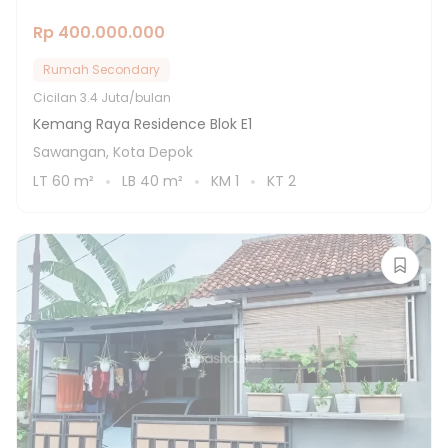
Rp 400.000.000
Rumah Secondary
Cicilan
3.4 Juta/bulan
Kemang Raya Residence Blok E1
Sawangan, Kota Depok
LT
60
m²
LB
40
m²
KM
1
KT
2