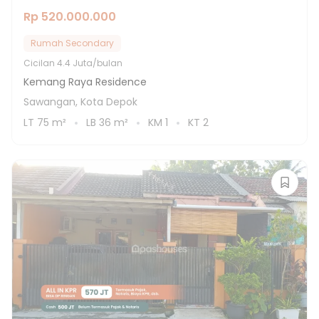
Rp 520.000.000
Rumah Secondary
Cicilan
4.4 Juta/bulan
Kemang Raya Residence
Sawangan, Kota Depok
LT
75
m²
LB
36
m²
KM
1
KT
2