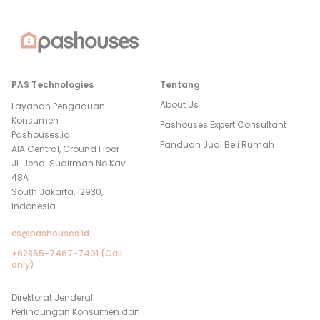
PAS Technologies
Tentang
About Us
Layanan Pengaduan
Konsumen
Pashouses Expert Consultant
Pashouses.id
Panduan Jual Beli Rumah
AIA Central, Ground Floor
Jl. Jend. Sudirman No.Kav.
48A
South Jakarta, 12930,
Indonesia
cs@pashouses.id
+62855-7467-7401 (Call
only)
Direktorat Jenderal
Perlindungan Konsumen dan