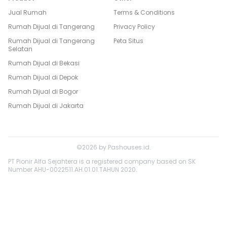
Jual Rumah
Terms & Conditions
Rumah Dijual di
Tangerang
Privacy Policy
Rumah Dijual di
Tangerang
Peta Situs
Selatan
Rumah Dijual di
Bekasi
Rumah Dijual di
Depok
Rumah Dijual di
Bogor
Rumah Dijual di
Jakarta
©
2026
by
Pashouses.id
.
PT Pionir Alfa Sejahtera is a registered company based on SK
Number AHU-0022511.AH.01.01.TAHUN 2020.