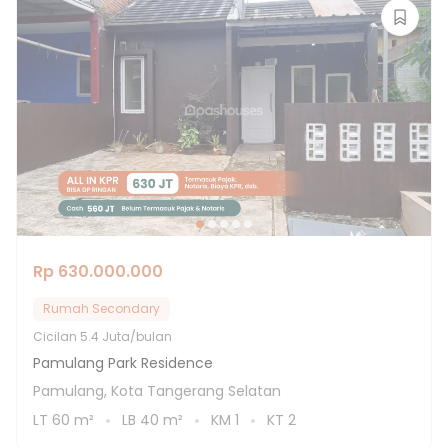
Rp 630.000.000
Rumah Secondary
Cicilan
5.4 Juta/bulan
Pamulang Park Residence
Pamulang, Kota Tangerang Selatan
LT
60
m²
LB
40
m²
KM
1
KT
2