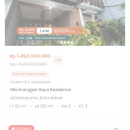
Rp 1.450.000.000
-
3
%
Rp 1.500.000.000
Rumah Secondary
Cicilan
12.4 Juta/bulan
Villa Kranggan Raya Residence
Jatisampurna, Kota Bekasi
LT
63
m²
LB
126
m²
KM
3
KT
3
Hot Deals