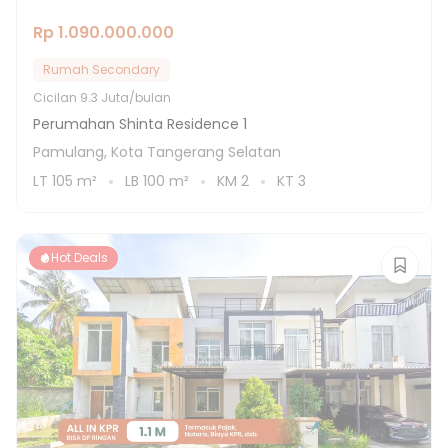
Rp 1.090.000.000
Rumah Secondary
Cicilan
9.3 Juta/bulan
Perumahan Shinta Residence 1
Pamulang, Kota Tangerang Selatan
LT
105
m²
LB
100
m²
KM
2
KT
3
Hot Deals