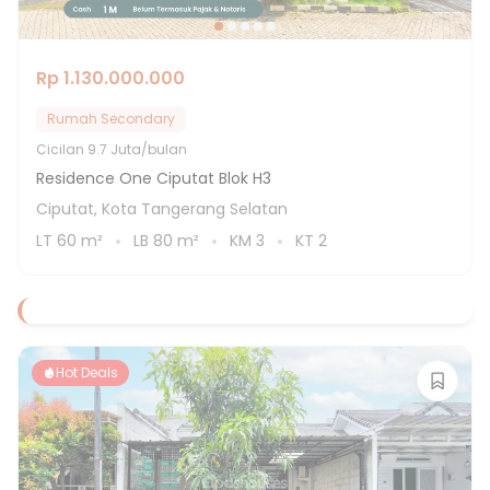
Rp 1.130.000.000
Rumah Secondary
Cicilan
9.7 Juta/bulan
Residence One Ciputat Blok H3
Ciputat, Kota Tangerang Selatan
LT
60
m²
LB
80
m²
KM
3
KT
2
Hot Deals