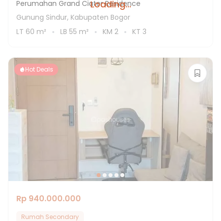
Loading...
Perumahan Grand Ciater Residence
Gunung Sindur, Kabupaten Bogor
LT
60
m²
LB
55
m²
KM
2
KT
3
Hot Deals
Rp 940.000.000
Rumah Secondary