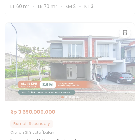
LT
60
m²
LB
70
m²
KM
2
KT
3
Rp 3.650.000.000
Rumah Secondary
Cicilan
31.3 Juta/bulan