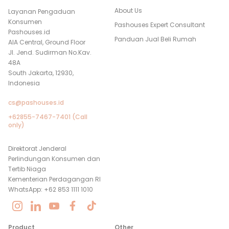
About Us
Layanan Pengaduan
Konsumen
Pashouses Expert Consultant
Pashouses.id
Panduan Jual Beli Rumah
AIA Central, Ground Floor
Jl. Jend. Sudirman No.Kav.
48A
South Jakarta, 12930,
Indonesia
cs@pashouses.id
+62855-7467-7401 (Call
only)
Direktorat Jenderal
Perlindungan Konsumen dan
Tertib Niaga
Kementerian Perdagangan RI
WhatsApp: +62 853 1111 1010
Product
Other