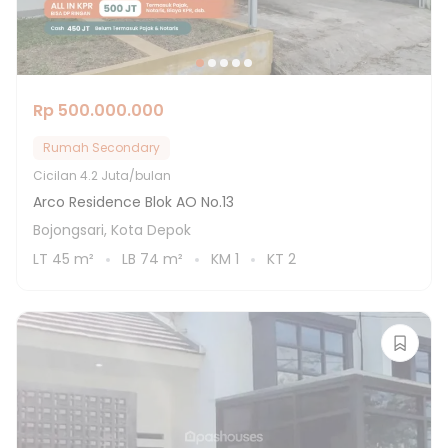
Rp 500.000.000
Rumah Secondary
Cicilan
4.2 Juta/bulan
Arco Residence Blok AO No.13
Bojongsari, Kota Depok
LT
45
m²
LB
74
m²
KM
1
KT
2