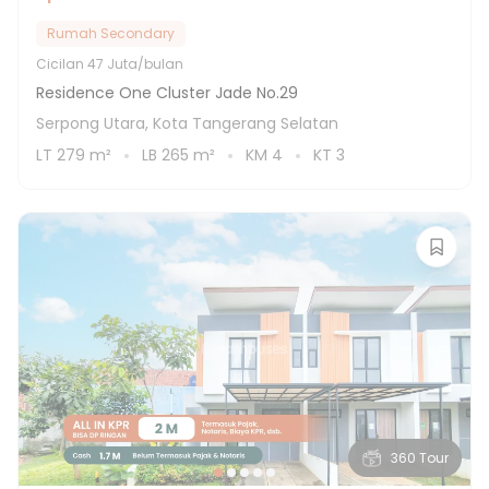
Rumah Secondary
Cicilan
47 Juta/bulan
Residence One Cluster Jade No.29
Serpong Utara, Kota Tangerang Selatan
LT
279
m²
LB
265
m²
KM
4
KT
3
360 Tour