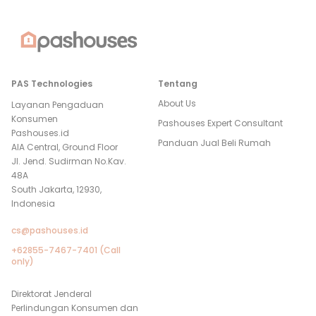
PAS Technologies
Tentang
About Us
Layanan Pengaduan
Konsumen
Pashouses Expert Consultant
Pashouses.id
Panduan Jual Beli Rumah
AIA Central, Ground Floor
Jl. Jend. Sudirman No.Kav.
48A
South Jakarta, 12930,
Indonesia
cs@pashouses.id
+62855-7467-7401 (Call
only)
Direktorat Jenderal
Perlindungan Konsumen dan