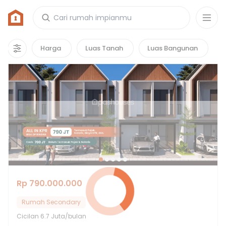
Rumah di Elang Bintaro Residence
123
properti
yang cocok untuk kamu!
Harga
Luas Tanah
Luas Bangunan
Hot Deals
Rp 790.000.000
Rumah Secondary
Cicilan
6.7 Juta/bulan