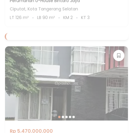
Perumahan U-House Bintaro Jaya
Ciputat, Kota Tangerang Selatan
LT
126
m²
LB
90
m²
KM
2
KT
3
Rp 5.470.000.000