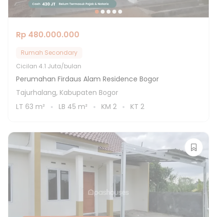
Rp 480.000.000
Rumah Secondary
Cicilan
4.1 Juta/bulan
Perumahan Firdaus Alam Residence Bogor
Tajurhalang, Kabupaten Bogor
LT
63
m²
LB
45
m²
KM
2
KT
2