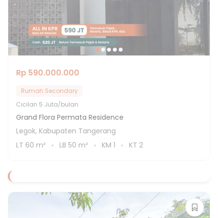
Rp 590.000.000
Rumah Secondary
Cicilan
5 Juta/bulan
Grand Flora Permata Residence
Legok, Kabupaten Tangerang
LT
60
m²
LB
50
m²
KM
1
KT
2