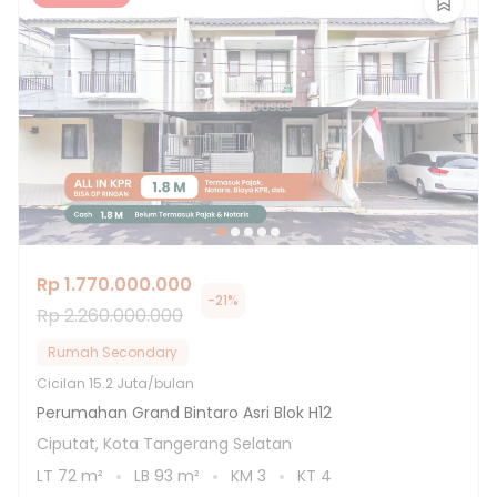
Rp 1.770.000.000
-
21
%
Rp 2.260.000.000
Rumah Secondary
Cicilan
15.2 Juta/bulan
Perumahan Grand Bintaro Asri Blok H12
Ciputat, Kota Tangerang Selatan
LT
72
m²
LB
93
m²
KM
3
KT
4