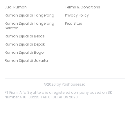
Jual Rumah
Terms & Conditions
Rumah Dijual di
Tangerang
Privacy Policy
Rumah Dijual di
Tangerang
Peta Situs
Selatan
Rumah Dijual di
Bekasi
Rumah Dijual di
Depok
Rumah Dijual di
Bogor
Rumah Dijual di
Jakarta
©
2026
by
Pashouses.id
.
PT Pionir Alfa Sejahtera is a registered company based on SK
Number AHU-0022511.AH.01.01.TAHUN 2020.