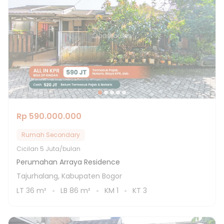
Rp 590.000.000
Rumah Secondary
Cicilan
5 Juta/bulan
Perumahan Arraya Residence
Tajurhalang, Kabupaten Bogor
LT
36
m²
LB
86
m²
KM
1
KT
3