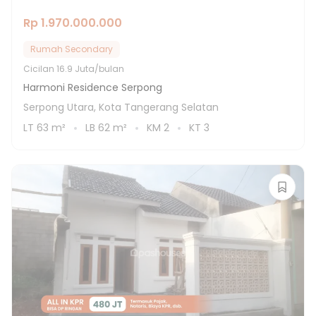
Rp 1.970.000.000
Rumah Secondary
Cicilan
16.9 Juta/bulan
Harmoni Residence Serpong
Serpong Utara, Kota Tangerang Selatan
LT
63
m²
LB
62
m²
KM
2
KT
3