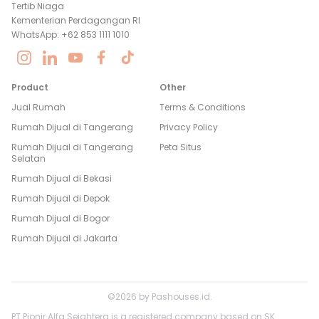
Tertib Niaga
Kementerian Perdagangan RI
WhatsApp: +62 853 1111 1010
Product
Other
Jual Rumah
Terms & Conditions
Rumah Dijual di
Tangerang
Privacy Policy
Rumah Dijual di
Tangerang
Peta Situs
Selatan
Rumah Dijual di
Bekasi
Rumah Dijual di
Depok
Rumah Dijual di
Bogor
Rumah Dijual di
Jakarta
©
2026
by
Pashouses.id
.
PT Pionir Alfa Sejahtera is a registered company based on SK