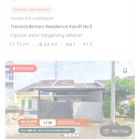
Rumah Secondary
Cicilan
8.9 Juta/bulan
Trevista Bintaro Residence Kav.B1 No.5
Ciputat, Kota Tangerang Selatan
LT
72
m²
LB
44
m²
KM
1
KT
2
Hot Deals
360 Tour