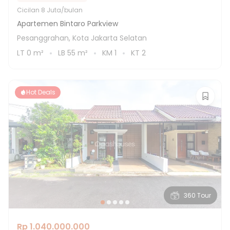
Cicilan
8 Juta/bulan
Apartemen Bintaro Parkview
Pesanggrahan, Kota Jakarta Selatan
LT
0
m²
LB
55
m²
KM
1
KT
2
Hot Deals
360 Tour
Rp 1.040.000.000