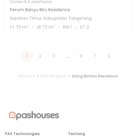
Cicilan
6.4 Juta/bulan
Perum Banyu Biru Residence
Sepatan Timur, Kabupaten Tangerang
LT
72
m²
LB
72
m²
KM
1
KT
2
1
2
3
...
6
7
Beranda
Rumah Dijual
Elang Bintaro Residence
PAS Technologies
Tentang