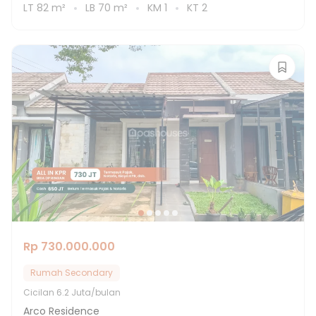
LT
82
m²
LB
70
m²
KM
1
KT
2
Rp 730.000.000
Rumah Secondary
Cicilan
6.2 Juta/bulan
Arco Residence