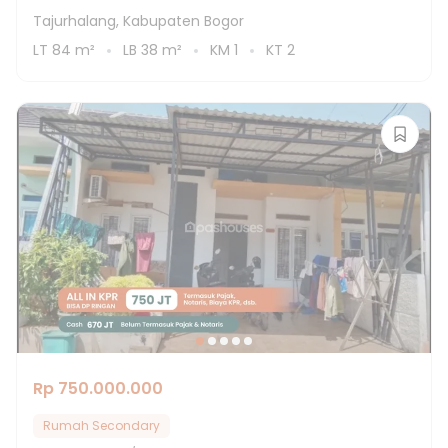
Tajurhalang, Kabupaten Bogor
LT
84
m²
LB
38
m²
KM
1
KT
2
Rp 750.000.000
Rumah Secondary