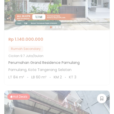
Rp 1.140.000.000
Rumah Secondary
Cicilan
9.7 Juta/bulan
Perumahan Grand Residence Pamulang
Pamulang, Kota Tangerang Selatan
LT
84
m²
LB
60
m²
KM
2
KT
3
Hot Deals