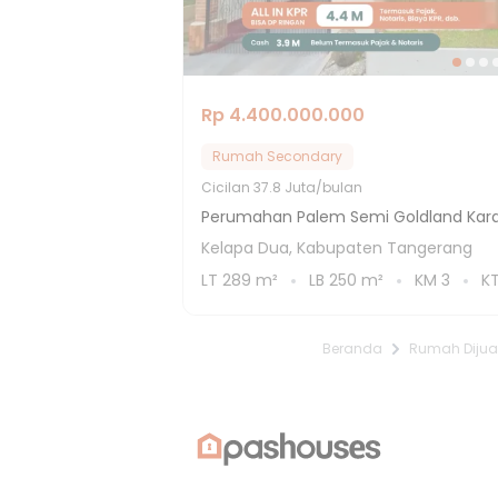
Rp 4.400.000.000
Rumah Secondary
Cicilan
37.8 Juta/bulan
Perumahan Palem Semi Goldland Kara
Kelapa Dua, Kabupaten Tangerang
LT
289
m²
LB
250
m²
KM
3
K
Beranda
Rumah Dijua