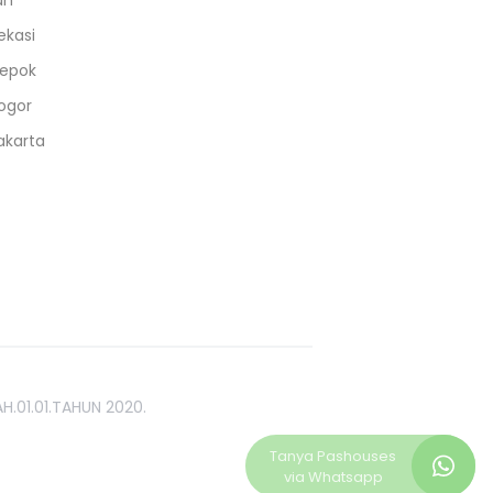
an
ekasi
epok
ogor
akarta
H.01.01.TAHUN 2020.
Tanya
Pashouses
via Whatsapp