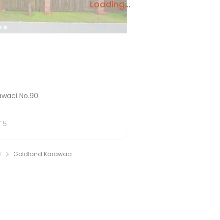
Loading...
waci No.90
T
5
l
Goldland Karawaci