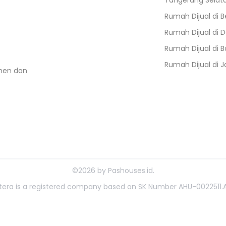
Tangerang Selat
Rumah Dijual di
B
Rumah Dijual di
D
Rumah Dijual di
B
Rumah Dijual di
J
umen dan
©
2026
by
Pashouses.id
.
ahtera is a registered company based on SK Number AHU-0022511.A