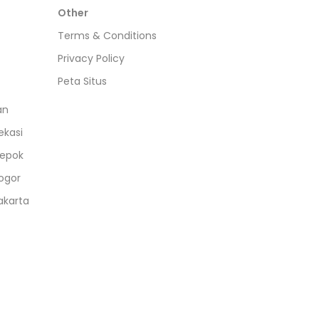
Other
Terms & Conditions
Privacy Policy
Peta Situs
an
ekasi
epok
ogor
akarta