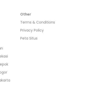
Other
Terms & Conditions
Privacy Policy
Peta Situs
an
ekasi
epok
ogor
akarta