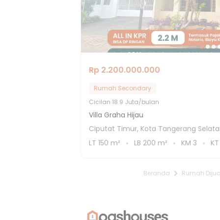
Rp 2.200.000.000
Rumah Secondary
Cicilan
18.9 Juta/bulan
Villa Graha Hijau
Ciputat Timur, Kota Tangerang Selat
LT
150
m²
LB
200
m²
KM
3
K
Beranda
Rumah Dijua