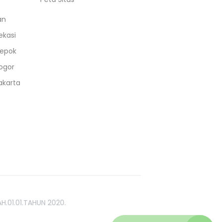
an
ekasi
epok
ogor
akarta
H.01.01.TAHUN 2020.