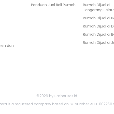
Panduan Jual Beli Rumah
Rumah Dijual di
Tangerang Selat
Rumah Dijual di
B
Rumah Dijual di
D
Rumah Dijual di
B
Rumah Dijual di
J
umen dan
©
2026
by
Pashouses.id
.
ahtera is a registered company based on SK Number AHU-0022511.A