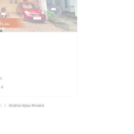
an
T
4
l
Graha Hijau Riviera