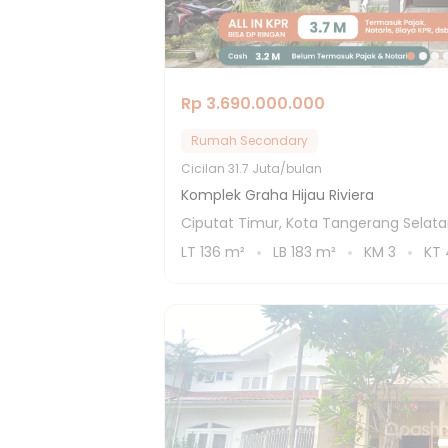
Rp 3.690.000.000
Rumah Secondary
Cicilan
31.7 Juta/bulan
Komplek Graha Hijau Riviera
Ciputat Timur, Kota Tangerang Selat
LT
136
m²
LB
183
m²
KM
3
KT