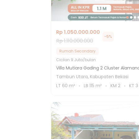
Rp 1.050.000.000
-
5
%
Rp 1.110.000.000
Rumah Secondary
Cicilan
9 Juta/bulan
Villa Mutiara Gading 2 Cluster Alaman
Tambun Utara, Kabupaten Bekasi
LT
60
m²
LB
115
m²
KM
2
KT
3