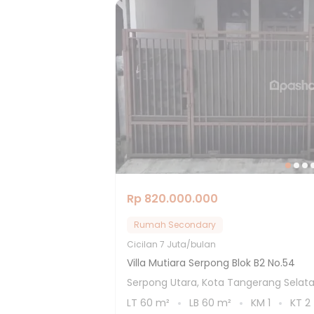
Rp 820.000.000
Rumah Secondary
Cicilan
7 Juta/bulan
Villa Mutiara Serpong Blok B2 No.54
Serpong Utara, Kota Tangerang Selat
LT
60
m²
LB
60
m²
KM
1
KT
2