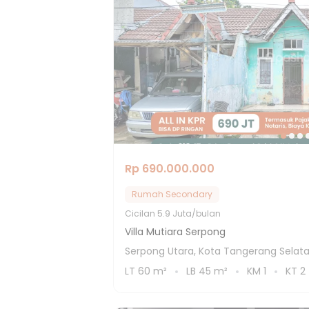
Rp 690.000.000
Rumah Secondary
Cicilan
5.9 Juta/bulan
Villa Mutiara Serpong
Serpong Utara, Kota Tangerang Selat
LT
60
m²
LB
45
m²
KM
1
KT
2