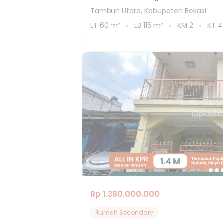
Tambun Utara, Kabupaten Bekasi
LT
60
m²
LB
115
m²
KM
2
KT
4
Rp 1.380.000.000
Rumah Secondary