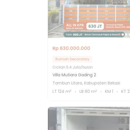
Rp 630.000.000
Rumah Secondary
Cicilan
5.4 Juta/bulan
Villa Mutiara Gading 2
Tambun Utara, Kabupaten Bekasi
LT
124
m²
LB
60
m²
KM
1
KT
2