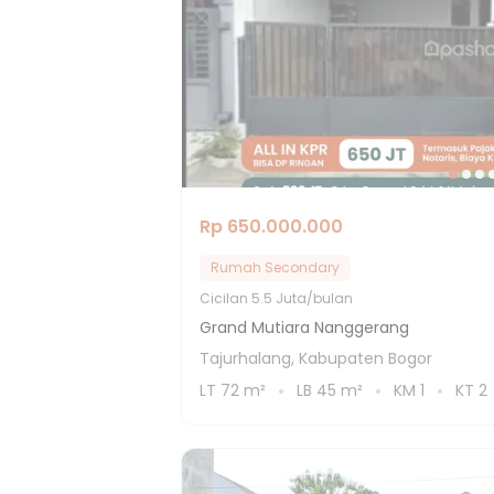
Rp 650.000.000
Rumah Secondary
Cicilan
5.5 Juta/bulan
Grand Mutiara Nanggerang
Tajurhalang, Kabupaten Bogor
LT
72
m²
LB
45
m²
KM
1
KT
2