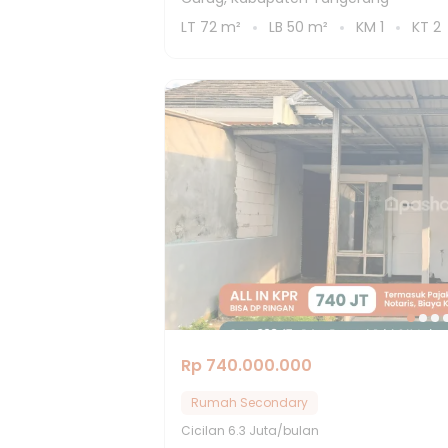
LT
72
m²
LB
50
m²
KM
1
KT
2
Rp 740.000.000
Rumah Secondary
Cicilan
6.3 Juta/bulan