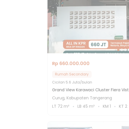
Rp 660.000.000
Rumah Secondary
Cicilan
5.6 Juta/bulan
Grand View Karawaci Cluster Fiera Vis
Curug, Kabupaten Tangerang
LT
72
m²
LB
45
m²
KM
1
KT
2