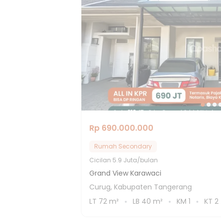
Rp 690.000.000
Rumah Secondary
Cicilan
5.9 Juta/bulan
Grand View Karawaci
Curug, Kabupaten Tangerang
LT
72
m²
LB
40
m²
KM
1
KT
2