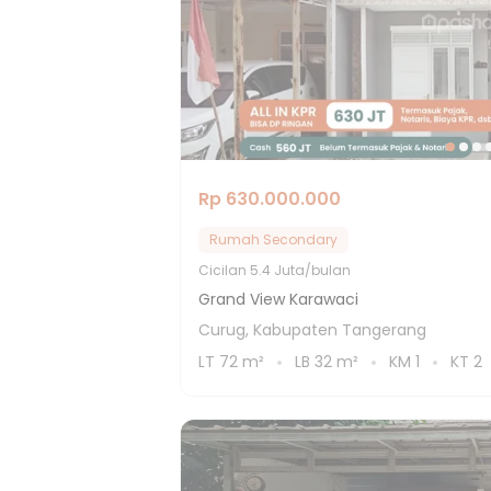
Rp 630.000.000
Rumah Secondary
Cicilan
5.4 Juta/bulan
Grand View Karawaci
Curug, Kabupaten Tangerang
LT
72
m²
LB
32
m²
KM
1
KT
2