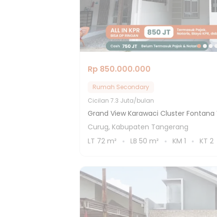
Rp 850.000.000
Rumah Secondary
Cicilan
7.3 Juta/bulan
Grand View Karawaci Cluster Fontana 
Curug, Kabupaten Tangerang
LT
72
m²
LB
50
m²
KM
1
KT
2