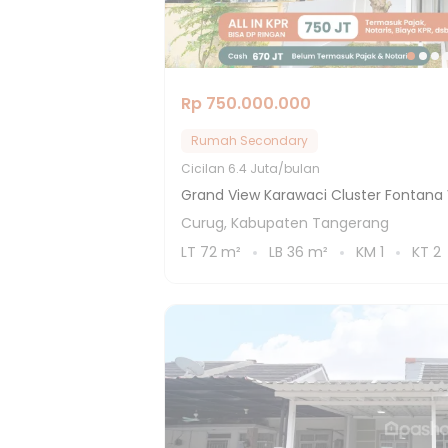
Rp 750.000.000
Rumah Secondary
Cicilan
6.4 Juta/bulan
Grand View Karawaci Cluster Fontana 
Curug, Kabupaten Tangerang
LT
72
m²
LB
36
m²
KM
1
KT
2