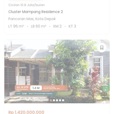
Cicilan
10.8 Juta/bulan
Cluster Mampang Residence 2
Pancoran Mas, Kota Depok
LT
96
m²
LB
60
m²
KM
2
KT
3
Rp 1.420.000.000