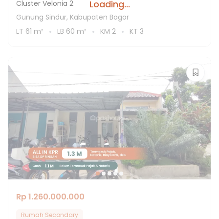
Loading...
Cluster Velonia 2
Gunung Sindur, Kabupaten Bogor
LT
61
m²
LB
60
m²
KM
2
KT
3
Rp 1.260.000.000
Rumah Secondary