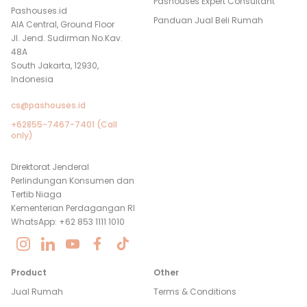
Pashouses Expert Consultant
Pashouses.id
Panduan Jual Beli Rumah
AIA Central, Ground Floor
Jl. Jend. Sudirman No.Kav.
48A
South Jakarta, 12930,
Indonesia
cs@pashouses.id
+62855-7467-7401 (Call
only)
Direktorat Jenderal
Perlindungan Konsumen dan
Tertib Niaga
Kementerian Perdagangan RI
WhatsApp: +62 853 1111 1010
Product
Other
Jual Rumah
Terms & Conditions