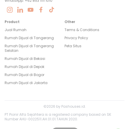
WhatsApp: +62 853 1111 1010
Product
Other
Jual Rumah
Terms & Conditions
Rumah Dijual di
Tangerang
Privacy Policy
Rumah Dijual di
Tangerang
Peta Situs
Selatan
Rumah Dijual di
Bekasi
Rumah Dijual di
Depok
Rumah Dijual di
Bogor
Rumah Dijual di
Jakarta
©
2026
by
Pashouses.id
.
PT Pionir Alfa Sejahtera is a registered company based on SK
Number AHU-0022511.AH.01.01.TAHUN 2020.