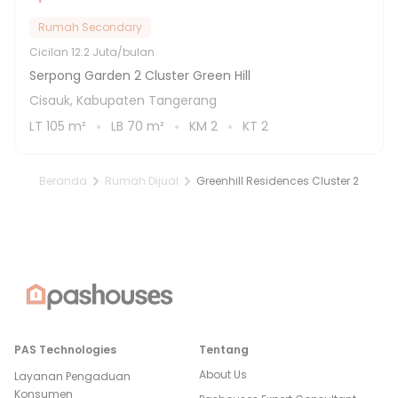
Rumah Secondary
Cicilan
12.2 Juta/bulan
Serpong Garden 2 Cluster Green Hill
Cisauk, Kabupaten Tangerang
LT
105
m²
LB
70
m²
KM
2
KT
2
Beranda
Rumah Dijual
Greenhill Residences Cluster 2
PAS Technologies
Tentang
About Us
Layanan Pengaduan
Konsumen