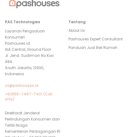
PAS Technologies
Tentang
About Us
Layanan Pengaduan
Konsumen
Pashouses Expert Consultant
Pashouses.id
Panduan Jual Beli Rumah
AIA Central, Ground Floor
Jl. Jend. Sudirman No.Kav.
48A
South Jakarta, 12930,
Indonesia
cs@pashouses.id
+62855-7467-7401 (Call
only)
Direktorat Jenderal
Perlindungan Konsumen dan
Tertib Niaga
Kementerian Perdagangan RI