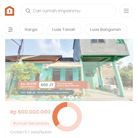
Rumah di Greenhill Residences Cluster 2
3
properti
yang cocok untuk kamu!
Harga
Luas Tanah
Luas Bangunan
Rp 600.000.000
Rumah Secondary
Cicilan
5.1 Juta/bulan