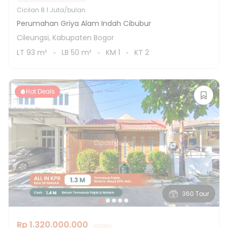
Cicilan
8.1 Juta/bulan
Perumahan Griya Alam Indah Cibubur
Cileungsi, Kabupaten Bogor
LT
93
m²
LB
50
m²
KM
1
KT
2
Hot Deals
360 Tour
Rp 1.320.000.000