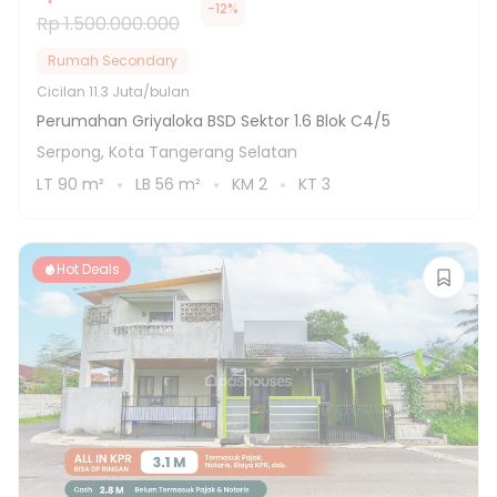
-
12
%
Rp 1.500.000.000
Rumah Secondary
Cicilan
11.3 Juta/bulan
Perumahan Griyaloka BSD Sektor 1.6 Blok C4/5
Serpong, Kota Tangerang Selatan
LT
90
m²
LB
56
m²
KM
2
KT
3
Hot Deals