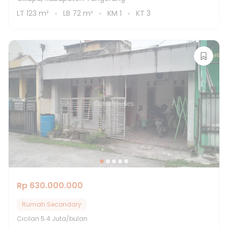
LT
123
m²
LB
72
m²
KM
1
KT
3
Rp 630.000.000
Rumah Secondary
Cicilan
5.4 Juta/bulan