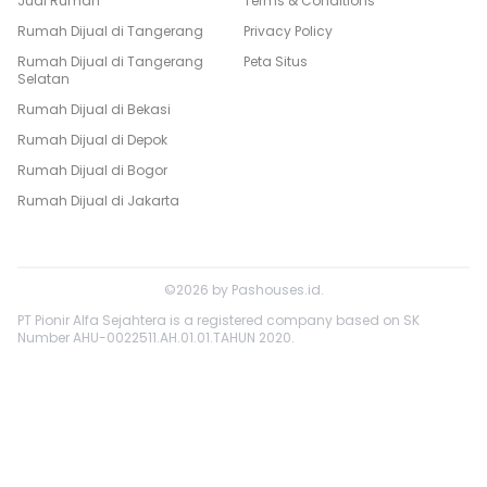
Jual Rumah
Terms & Conditions
Rumah Dijual di
Tangerang
Privacy Policy
Rumah Dijual di
Tangerang
Peta Situs
Selatan
Rumah Dijual di
Bekasi
Rumah Dijual di
Depok
Rumah Dijual di
Bogor
Rumah Dijual di
Jakarta
©
2026
by
Pashouses.id
.
PT Pionir Alfa Sejahtera is a registered company based on SK
Number AHU-0022511.AH.01.01.TAHUN 2020.