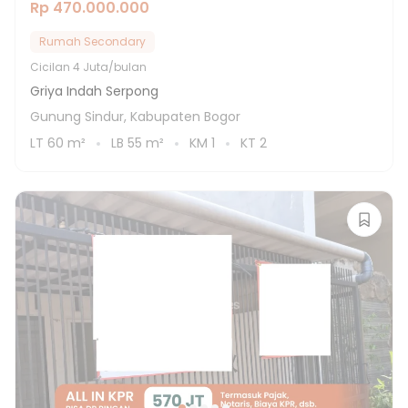
Rp 470.000.000
Rumah Secondary
Cicilan
4 Juta/bulan
Griya Indah Serpong
Gunung Sindur, Kabupaten Bogor
LT
60
m²
LB
55
m²
KM
1
KT
2