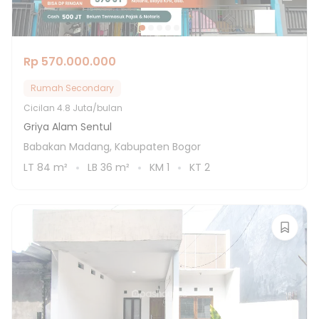
Rp 570.000.000
Rumah Secondary
Cicilan
4.8 Juta/bulan
Griya Alam Sentul
Babakan Madang, Kabupaten Bogor
LT
84
m²
LB
36
m²
KM
1
KT
2