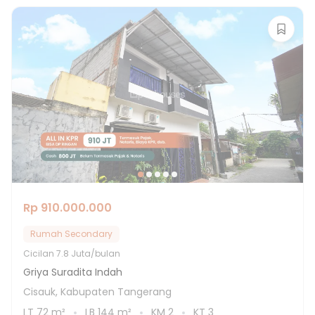
Rp 910.000.000
Rumah Secondary
Cicilan
7.8 Juta/bulan
Griya Suradita Indah
Cisauk, Kabupaten Tangerang
LT
72
m²
LB
144
m²
KM
2
KT
3