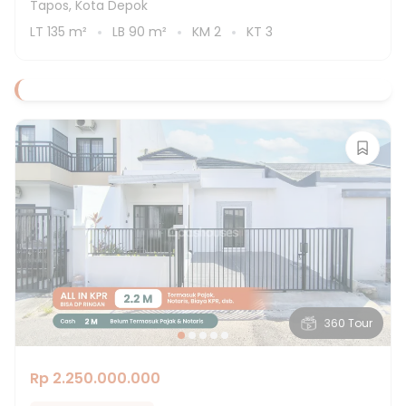
Tapos, Kota Depok
LT
135
m²
LB
90
m²
KM
2
KT
3
360 Tour
Rp 2.250.000.000