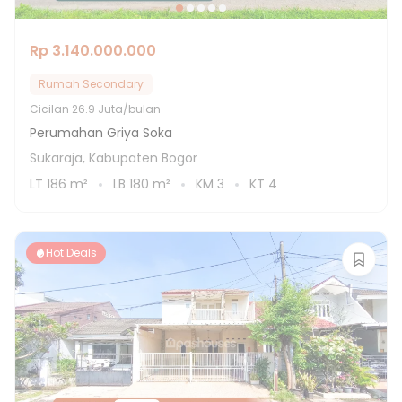
Rp 3.140.000.000
Rumah Secondary
Cicilan
26.9 Juta/bulan
Perumahan Griya Soka
Sukaraja, Kabupaten Bogor
LT
186
m²
LB
180
m²
KM
3
KT
4
Hot Deals