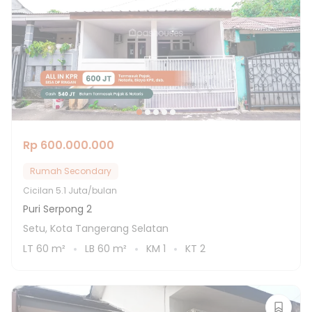
Rp 600.000.000
Rumah Secondary
Cicilan
5.1 Juta/bulan
Puri Serpong 2
Setu, Kota Tangerang Selatan
LT
60
m²
LB
60
m²
KM
1
KT
2