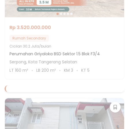
Rp 3.520.000.000
Rumah Secondary
Cicilan
30.2 Juta/bulan
Perumahan Griyaloka BSD Sektor 1.5 Blok F3/4
Serpong, Kota Tangerang Selatan
LT
160
m²
LB
200
m²
KM
3
KT
5