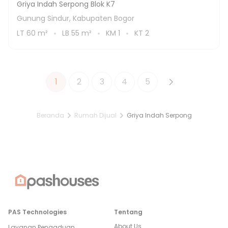
Griya Indah Serpong Blok K7
Gunung Sindur, Kabupaten Bogor
LT
60
m²
LB
55
m²
KM
1
KT
2
1
2
3
4
5
Beranda
Rumah Dijual
Griya Indah Serpong
PAS Technologies
Tentang
About Us
Layanan Pengaduan