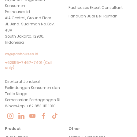
Konsumen
Pashouses Expert Consultant
Pashouses.id
Panduan Jual Beli Rumah
AIA Central, Ground Floor
Jl. Jend. Sudirman No.Kav.
48A
South Jakarta, 12930,
Indonesia
cs@pashouses.id
+62855-7467-7401 (Call
only)
Direktorat Jenderal
Perlindungan Konsumen dan
Tertib Niaga
Kementerian Perdagangan RI
WhatsApp: +62 853 1111 1010
Product
Other