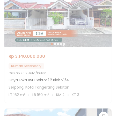
Rp 3.140.000.000
Rumah Secondary
Cicilan
26.9 Juta/bulan
Griya Loka BSD Sektor 1.2 Blok V1/4
Serpong, Kota Tangerang Selatan
LT
162
m²
LB
160
m²
KM
2
KT
3