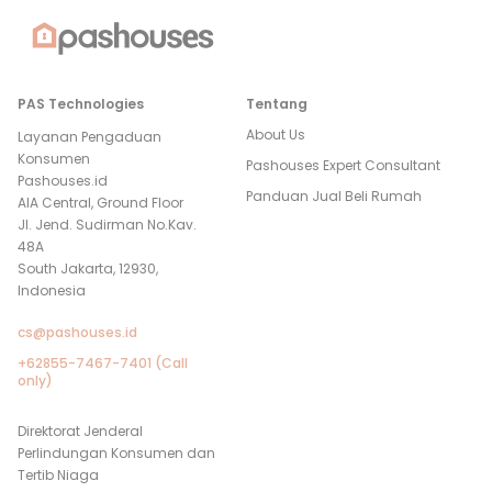
PAS Technologies
Tentang
About Us
Layanan Pengaduan
Konsumen
Pashouses Expert Consultant
Pashouses.id
Panduan Jual Beli Rumah
AIA Central, Ground Floor
Jl. Jend. Sudirman No.Kav.
48A
South Jakarta, 12930,
Indonesia
cs@pashouses.id
+62855-7467-7401 (Call
only)
Direktorat Jenderal
Perlindungan Konsumen dan
Tertib Niaga