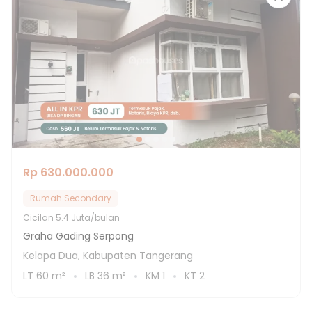
Rp 630.000.000
Rumah Secondary
Cicilan
5.4 Juta/bulan
Graha Gading Serpong
Kelapa Dua, Kabupaten Tangerang
LT
60
m²
LB
36
m²
KM
1
KT
2