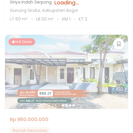
Loading...
Griya Indah Serpong
Gunung Sindur, Kabupaten Bogor
LT
60
m²
LB
50
m²
KM
1
KT
2
Hot Deals
Rp 950.000.000
Rumah Secondary