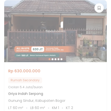
Rp 630.000.000
Rumah Secondary
Cicilan
5.4 Juta/bulan
Griya Indah Serpong
Gunung Sindur, Kabupaten Bogor
LT
60
m²
LB
60
m²
KM
1
KT
2