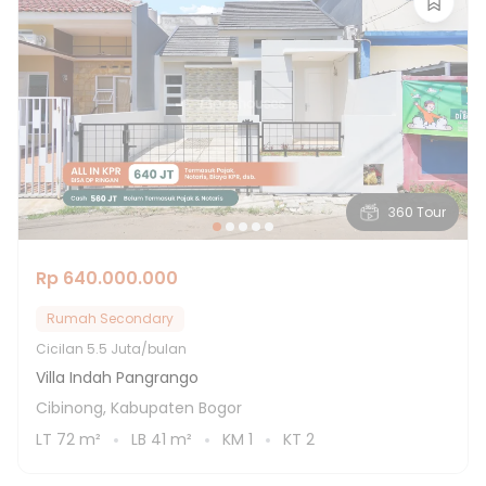
360 Tour
Rp 640.000.000
Rumah Secondary
Cicilan
5.5 Juta/bulan
Villa Indah Pangrango
Cibinong, Kabupaten Bogor
LT
72
m²
LB
41
m²
KM
1
KT
2