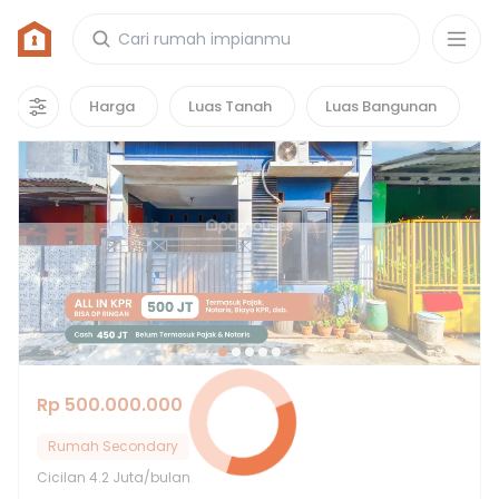
Rumah di Griya Indah Serpong
83
properti
yang cocok untuk kamu!
Harga
Luas Tanah
Luas Bangunan
Hot Deals
Rp 500.000.000
Rumah Secondary
Cicilan
4.2 Juta/bulan