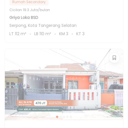
Rumah Secondary
Cicilan
19.3 Juta/bulan
Griya Loka BSD
Serpong, Kota Tangerang Selatan
LT
112
m²
LB
110
m²
KM
3
KT
3