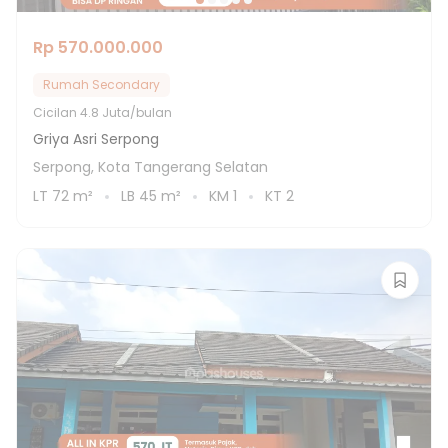
Rp 570.000.000
Rumah Secondary
Cicilan
4.8 Juta/bulan
Griya Asri Serpong
Serpong, Kota Tangerang Selatan
LT
72
m²
LB
45
m²
KM
1
KT
2