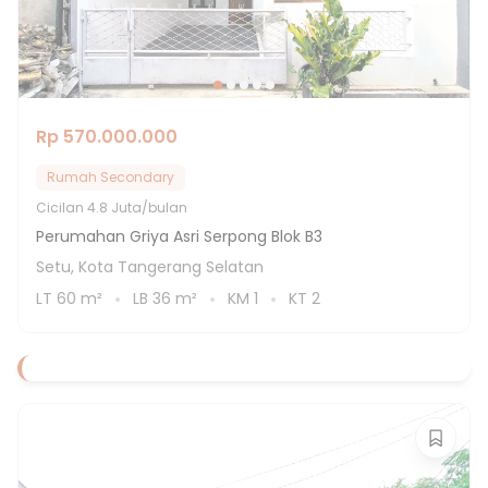
Rp 570.000.000
Rumah Secondary
Cicilan
4.8 Juta/bulan
Perumahan Griya Asri Serpong Blok B3
Setu, Kota Tangerang Selatan
LT
60
m²
LB
36
m²
KM
1
KT
2