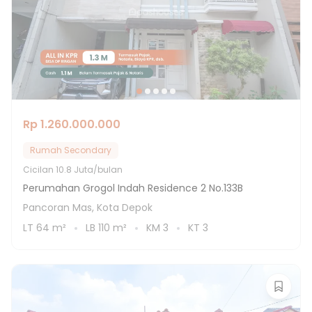
Rp 1.260.000.000
Rumah Secondary
Cicilan
10.8 Juta/bulan
Perumahan Grogol Indah Residence 2 No.133B
Pancoran Mas, Kota Depok
LT
64
m²
LB
110
m²
KM
3
KT
3