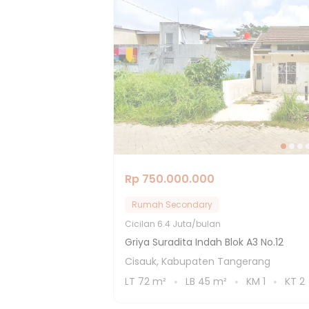
Rp 750.000.000
Rumah Secondary
Cicilan
6.4 Juta/bulan
Griya Suradita Indah Blok A3 No.12
Cisauk, Kabupaten Tangerang
LT
72
m²
LB
45
m²
KM
1
KT
2