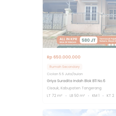
Rp 650.000.000
Rumah Secondary
Cicilan
5.5 Juta/bulan
Griya Suradita Indah Blok B11 No.6
Cisauk, Kabupaten Tangerang
LT
72
m²
LB
50
m²
KM
1
KT
2