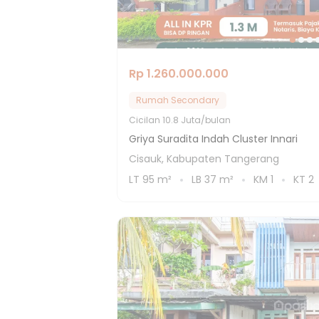
Rp 1.260.000.000
Rumah Secondary
Cicilan
10.8 Juta/bulan
Griya Suradita Indah Cluster Innari
Cisauk, Kabupaten Tangerang
LT
95
m²
LB
37
m²
KM
1
KT
2