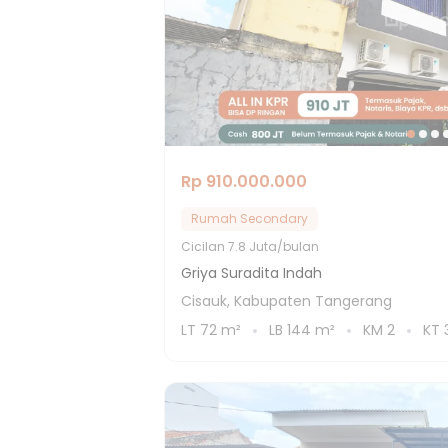
Rp 910.000.000
Rumah Secondary
Cicilan
7.8 Juta/bulan
Griya Suradita Indah
Cisauk, Kabupaten Tangerang
LT
72
m²
LB
144
m²
KM
2
KT