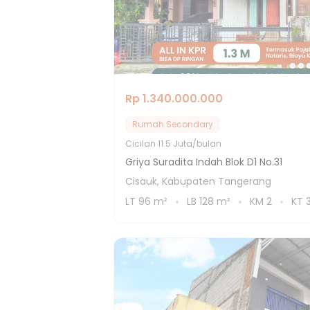
Rp 1.340.000.000
Rumah Secondary
Cicilan
11.5 Juta/bulan
Griya Suradita Indah Blok D1 No.31
Cisauk, Kabupaten Tangerang
LT
96
m²
LB
128
m²
KM
2
KT