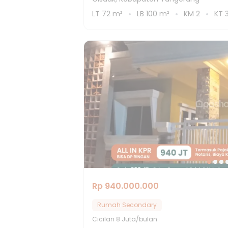
LT
72
m²
LB
100
m²
KM
2
KT
Rp 940.000.000
Rumah Secondary
Cicilan
8 Juta/bulan