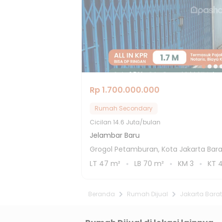
Rp 1.700.000.000
Rumah Secondary
Cicilan
14.6 Juta/bulan
Jelambar Baru
Grogol Petamburan, Kota Jakarta Bara
LT
47
m²
LB
70
m²
KM
3
KT
Beranda
Rumah Dijual
Jakarta Barat