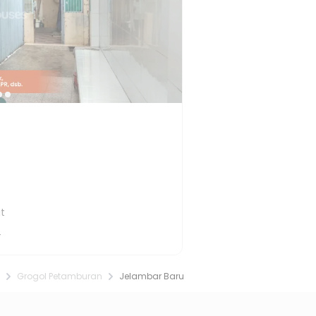
t
4
Grogol Petamburan
Jelambar Baru