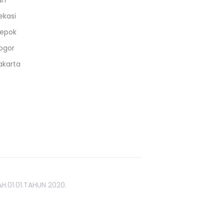
an
ekasi
epok
ogor
akarta
H.01.01.TAHUN 2020.