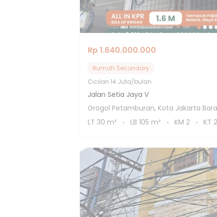
Rp 1.640.000.000
Rumah Secondary
Cicilan
14 Juta/bulan
Jalan Setia Jaya V
Grogol Petamburan, Kota Jakarta Bara
LT
30
m²
LB
105
m²
KM
2
KT