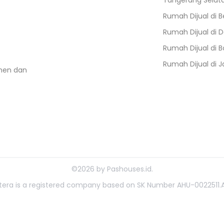
Tangerang Selat
Rumah Dijual di
B
Rumah Dijual di
D
Rumah Dijual di
B
Rumah Dijual di
J
umen dan
©
2026
by
Pashouses.id
.
ahtera is a registered company based on SK Number AHU-0022511.A