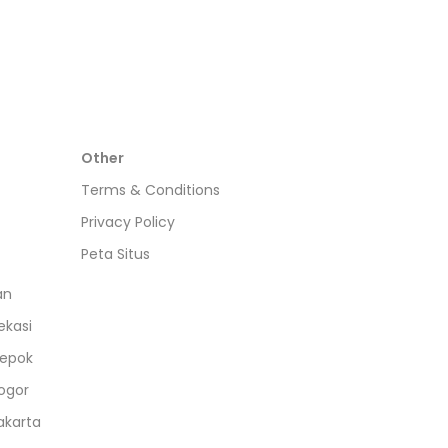
Other
Terms & Conditions
Privacy Policy
Peta Situs
an
ekasi
epok
ogor
akarta