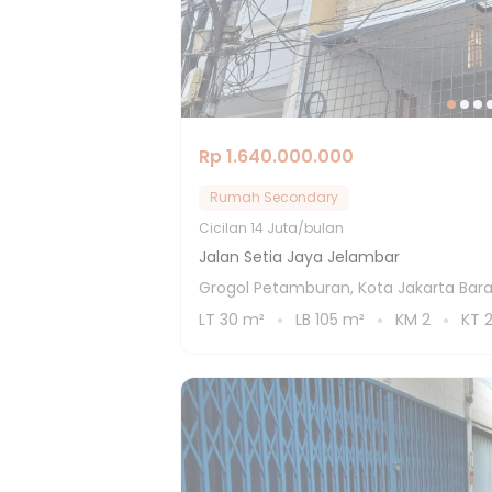
Rp 1.640.000.000
Rumah Secondary
Cicilan
14 Juta/bulan
Jalan Setia Jaya Jelambar
Grogol Petamburan, Kota Jakarta Bara
LT
30
m²
LB
105
m²
KM
2
KT