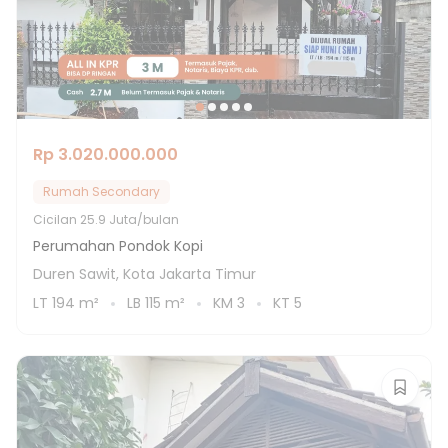
Rp 3.020.000.000
Rumah Secondary
Cicilan
25.9 Juta/bulan
Perumahan Pondok Kopi
Duren Sawit, Kota Jakarta Timur
LT
194
m²
LB
115
m²
KM
3
KT
5