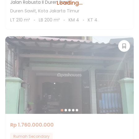
Loading...
Jalan Robusta II Duren Sawit
Duren Sawit, Kota Jakarta Timur
LT
210
m²
LB
200
m²
KM
4
KT
4
Rp 1.760.000.000
Rumah Secondary