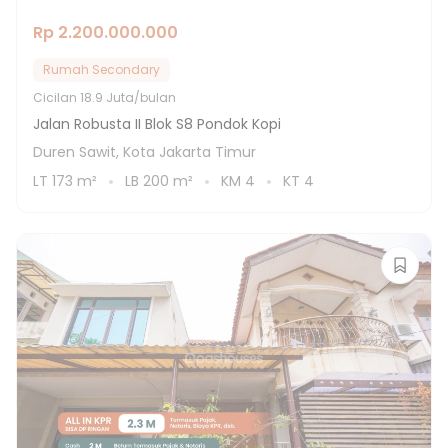
Rp 2.200.000.000
Rumah Secondary
Cicilan
18.9 Juta/bulan
Jalan Robusta II Blok S8 Pondok Kopi
Duren Sawit, Kota Jakarta Timur
LT
173
m²
LB
200
m²
KM
4
KT
4