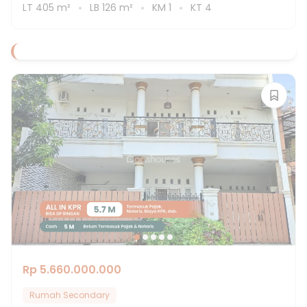
LT
405
m²
LB
126
m²
KM
1
KT
4
Rp 5.660.000.000
Rumah Secondary