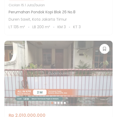
Cicilan
15.1 Juta/bulan
Perumahan Pondok Kopi Blok Z6 No.8
Duren Sawit, Kota Jakarta Timur
LT
135
m²
LB
200
m²
KM
3
KT
3
Rp 2.010.000.000