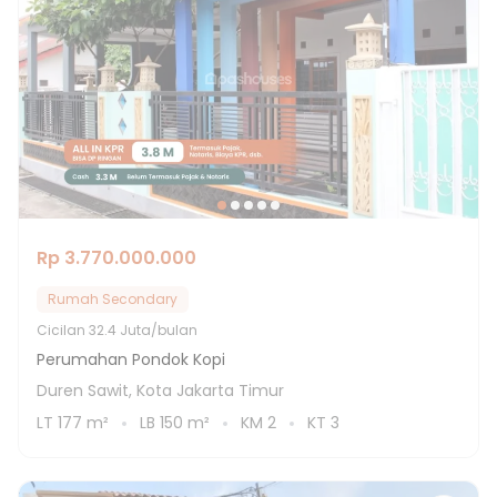
Rp 3.770.000.000
Rumah Secondary
Cicilan
32.4 Juta/bulan
Perumahan Pondok Kopi
Duren Sawit, Kota Jakarta Timur
LT
177
m²
LB
150
m²
KM
2
KT
3