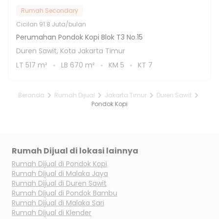
Rumah Secondary
Cicilan
91.8 Juta/bulan
Perumahan Pondok Kopi Blok T3 No.15
Duren Sawit, Kota Jakarta Timur
LT
517
m²
LB
670
m²
KM
5
KT
7
Beranda
Rumah Dijual
Jakarta Timur
Duren Sawit
Pondok Kopi
Rumah Dijual di lokasi lainnya
Rumah Dijual di
Pondok Kopi
Rumah Dijual di
Malaka Jaya
Rumah Dijual di
Duren Sawit
Rumah Dijual di
Pondok Bambu
Rumah Dijual di
Malaka Sari
Rumah Dijual di
Klender