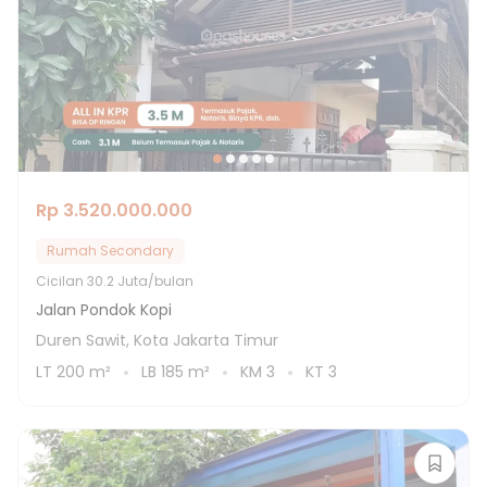
Rp 3.520.000.000
Rumah Secondary
Cicilan
30.2 Juta/bulan
Jalan Pondok Kopi
Duren Sawit, Kota Jakarta Timur
LT
200
m²
LB
185
m²
KM
3
KT
3