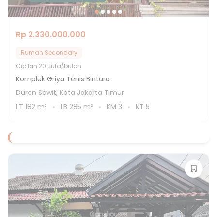
Rp 2.330.000.000
Rumah Secondary
Cicilan
20 Juta/bulan
Komplek Griya Tenis Bintara
Duren Sawit, Kota Jakarta Timur
LT
182
m²
LB
285
m²
KM
3
KT
5