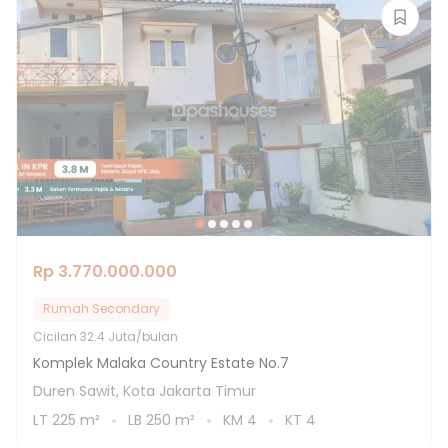
Rp 3.770.000.000
Rumah Secondary
Cicilan
32.4 Juta/bulan
Komplek Malaka Country Estate No.7
Duren Sawit, Kota Jakarta Timur
LT
225
m²
LB
250
m²
KM
4
KT
4