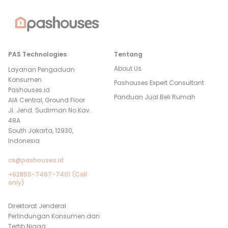
PAS Technologies
Tentang
About Us
Layanan Pengaduan
Konsumen
Pashouses Expert Consultant
Pashouses.id
Panduan Jual Beli Rumah
AIA Central, Ground Floor
Jl. Jend. Sudirman No.Kav.
48A
South Jakarta, 12930,
Indonesia
cs@pashouses.id
+62855-7467-7401 (Call
only)
Direktorat Jenderal
Perlindungan Konsumen dan
Tertib Niaga