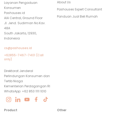
About Us
Layanan Pengaduan
Konsumen
Pashouses Expert Consultant
Pashouses.id
Panduan Jual Beli Rumah
AIA Central, Ground Floor
Jl. Jend. Sudirman No.Kav.
48A
South Jakarta, 12930,
Indonesia
cs@pashouses.id
+62855-7467-7401 (Call
only)
Direktorat Jenderal
Perlindungan Konsumen dan
Tertib Niaga
Kementerian Perdagangan RI
WhatsApp: +62 853 1111 1010
Product
Other