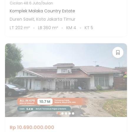
Cicilan
48.6 Juta/bulan
Komplek Malaka Country Estate
Duren Sawit, Kota Jakarta Timur
LT
202
m²
LB
360
m²
KM
4
KT
5
Rp 10.690.000.000