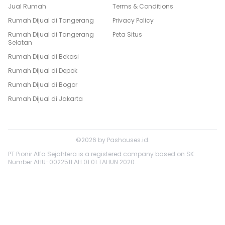
Jual Rumah
Terms & Conditions
Rumah Dijual di
Tangerang
Privacy Policy
Rumah Dijual di
Tangerang
Peta Situs
Selatan
Rumah Dijual di
Bekasi
Rumah Dijual di
Depok
Rumah Dijual di
Bogor
Rumah Dijual di
Jakarta
©
2026
by
Pashouses.id
.
PT Pionir Alfa Sejahtera is a registered company based on SK
Number AHU-0022511.AH.01.01.TAHUN 2020.