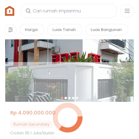
Rumah di Pondok Kopi, Jakarta Timur
12
properti
yang cocok untuk kamu!
Harga
Luas Tanah
Luas Bangunan
Rp 4.090.000.000
Rumah Secondary
Cicilan
35.1 Juta/bulan