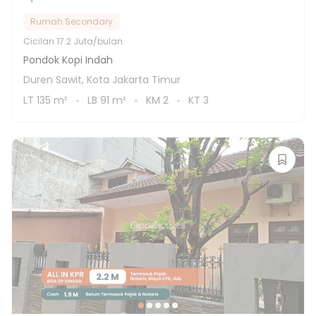
Rumah Secondary
Cicilan
17.2 Juta/bulan
Pondok Kopi Indah
Duren Sawit, Kota Jakarta Timur
LT
135
m²
LB
91
m²
KM
2
KT
3