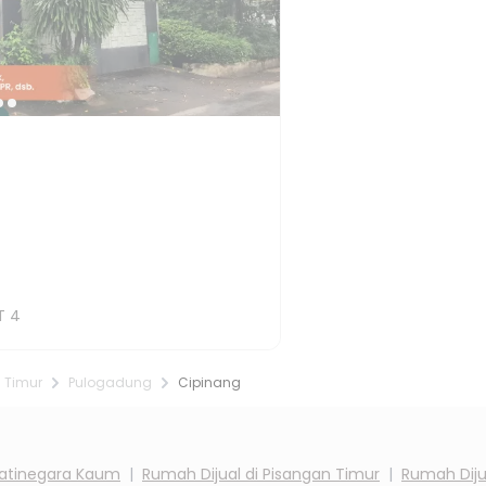
T
4
 Timur
Pulogadung
Cipinang
atinegara Kaum
|
Rumah Dijual di
Pisangan Timur
|
Rumah Diju