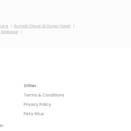
yung
|
Rumah Dijual di
Duren Sawit
|
i
Makasar
|
Other
Terms & Conditions
Privacy Policy
Peta Situs
an