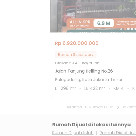
Rp 6.920.000.000
Rumah Secondary
Cicilan
59.4 Juta/bulan
Jalan Tanjung Keliling No.26
Pulogadung, Kota Jakarta Timur
LT
298
m²
LB
422
m²
KM
4
K
Beranda
Rumah Dijual
Jakarta
Rumah Dijual di lokasi lainnya
Rumah Dijual di
Jati
|
Rumah Dijual di
J