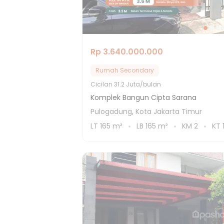
Rp 3.640.000.000
Rumah Secondary
Cicilan
31.2 Juta/bulan
Komplek Bangun Cipta Sarana
Pulogadung, Kota Jakarta Timur
LT
165
m²
LB
165
m²
KM
2
KT