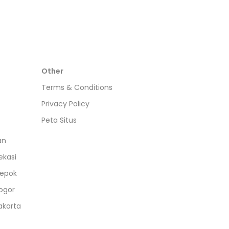
Other
Terms & Conditions
Privacy Policy
Peta Situs
an
ekasi
epok
ogor
akarta