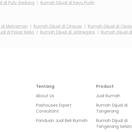
l di
Pulo Gadung
|
Rumah Dijual di
Kayu Putih
 di
Matraman
|
Rumah Dijual di
Ciracas
|
Rumah Dijual di
Cipa
ual di
Pasar Rebo
|
Rumah Dijual di
Jatinegara
|
Rumah Dijual d
Tentang
Product
About Us
Jual Rumah
Pashouses Expert
Rumah Dijual di
Consultant
Tangerang
Panduan Jual Beli Rumah
Rumah Dijual di
Tangerang Selat