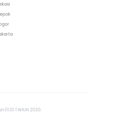
ekasi
epok
ogor
akarta
H.01.01.TAHUN 2020.