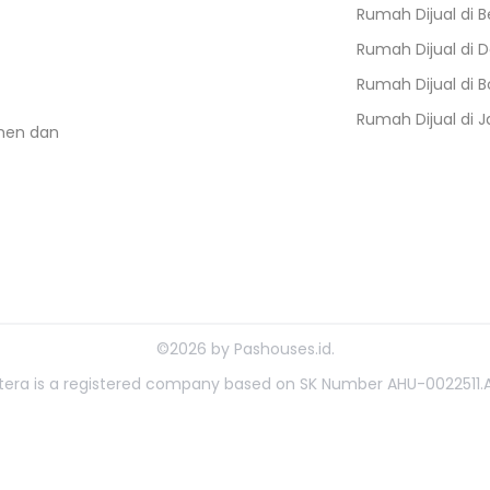
Rumah Dijual di
B
Rumah Dijual di
D
Rumah Dijual di
B
Rumah Dijual di
J
umen dan
©
2026
by
Pashouses.id
.
ahtera is a registered company based on SK Number AHU-0022511.A