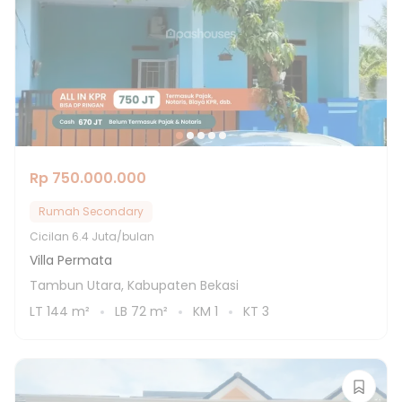
Rp 750.000.000
Rumah Secondary
Cicilan
6.4 Juta/bulan
Villa Permata
Tambun Utara, Kabupaten Bekasi
LT
144
m²
LB
72
m²
KM
1
KT
3