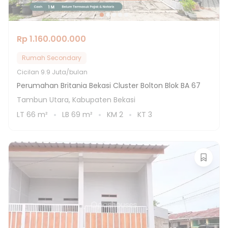
Rp 1.160.000.000
Rumah Secondary
Cicilan
9.9 Juta/bulan
Perumahan Britania Bekasi Cluster Bolton Blok BA 67
Tambun Utara, Kabupaten Bekasi
LT
66
m²
LB
69
m²
KM
2
KT
3