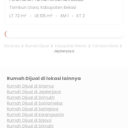
Tambun Utara, Kabupaten Bekasi
LT
72
m²
LB
105
m²
KM
1
KT
2
Beranda
Rumah Dijual
Kabupaten Bekasi
Tambun Utara
Jejalenjaya
Rumah Dijual di lokasi lainnya
Rumah Dijual di
Sriamur
Rumah Dijual di
Jejalenjaya
Rumah Dijual di
Srimukti
Rumah Dijual di
Satriamekar
Rumah Dijual di
Satriajaya
Rumah Dijual di
Karangsatria
Rumah Dijual di
Srijaya
Rumah Dijual di
Srimahi