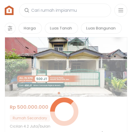
Rumah di Jejalenjaya, Kabupaten Bekasi
10
properti
yang cocok untuk kamu!
Harga
Luas Tanah
Luas Bangunan
Hot Deals
Rp 500.000.000
Rumah Secondary
Cicilan
4.2 Juta/bulan