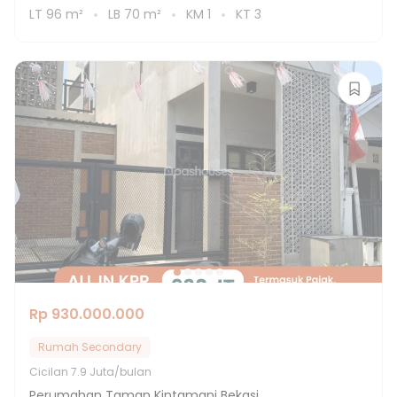
LT
96
m²
LB
70
m²
KM
1
KT
3
Rp 930.000.000
Rumah Secondary
Cicilan
7.9 Juta/bulan
Perumahan Taman Kintamani Bekasi