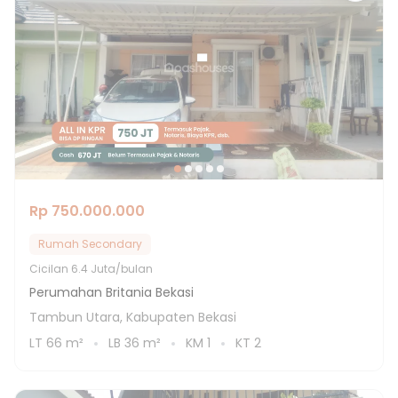
Rp 750.000.000
Rumah Secondary
Cicilan
6.4 Juta/bulan
Perumahan Britania Bekasi
Tambun Utara, Kabupaten Bekasi
LT
66
m²
LB
36
m²
KM
1
KT
2