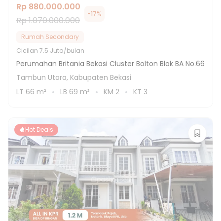
Rp 880.000.000
-
17
%
Rp 1.070.000.000
Rumah Secondary
Cicilan
7.5 Juta/bulan
Perumahan Britania Bekasi Cluster Bolton Blok BA No.66
Tambun Utara, Kabupaten Bekasi
LT
66
m²
LB
69
m²
KM
2
KT
3
Hot Deals