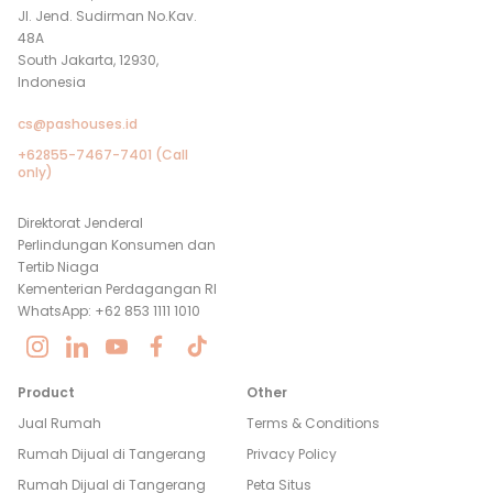
Jl. Jend. Sudirman No.Kav.
48A
South Jakarta, 12930,
Indonesia
cs@pashouses.id
+62855-7467-7401 (Call
only)
Direktorat Jenderal
Perlindungan Konsumen dan
Tertib Niaga
Kementerian Perdagangan RI
WhatsApp: +62 853 1111 1010
Product
Other
Jual Rumah
Terms & Conditions
Rumah Dijual di
Tangerang
Privacy Policy
Rumah Dijual di
Tangerang
Peta Situs