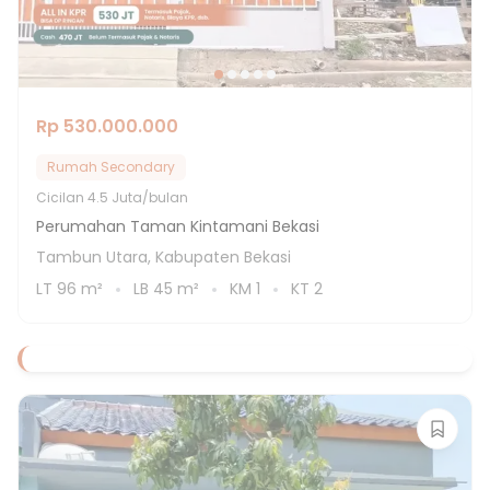
Rp 530.000.000
Rumah Secondary
Cicilan
4.5 Juta/bulan
Perumahan Taman Kintamani Bekasi
Tambun Utara, Kabupaten Bekasi
LT
96
m²
LB
45
m²
KM
1
KT
2