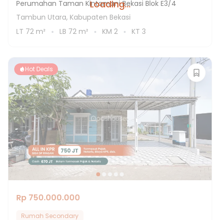
Loading...
Perumahan Taman Kintamani Bekasi Blok E3/4
Tambun Utara, Kabupaten Bekasi
LT
72
m²
LB
72
m²
KM
2
KT
3
Hot Deals
Rp 750.000.000
Rumah Secondary