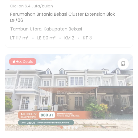
Cicilan
6.4 Juta/bulan
Perumahan Britania Bekasi Cluster Extension Blok
DF/06
Tambun Utara, Kabupaten Bekasi
LT
117
m²
LB
90
m²
KM
2
KT
3
Hot Deals