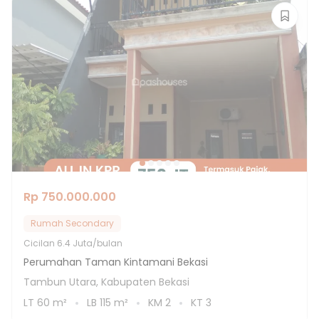
Rp 750.000.000
Rumah Secondary
Cicilan
6.4 Juta/bulan
Perumahan Taman Kintamani Bekasi
Tambun Utara, Kabupaten Bekasi
LT
60
m²
LB
115
m²
KM
2
KT
3