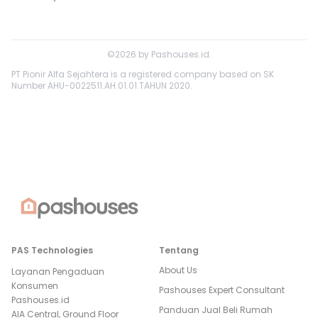
©
2026
by
Pashouses.id
.
PT Pionir Alfa Sejahtera is a registered company based on SK
Number AHU-0022511.AH.01.01.TAHUN 2020.
PAS Technologies
Tentang
About Us
Layanan Pengaduan
Konsumen
Pashouses Expert Consultant
Pashouses.id
Panduan Jual Beli Rumah
AIA Central, Ground Floor