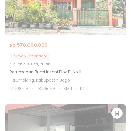
Rp 570.000.000
Rumah Secondary
Cicilan
4.8 Juta/bulan
Perumahan Bumi Insani Blok B1 No.11
Tajurhalang, Kabupaten Bogor
LT
108
m²
LB
108
m²
KM
1
KT
2