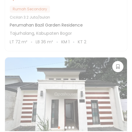
Rumah Secondary
Cicilan
3.2 Juta/bulan
Perumahan Bazil Garden Residence
Tajurhalang, Kabupaten Bogor
LT
72
m²
LB
36
m²
KM
1
KT
2