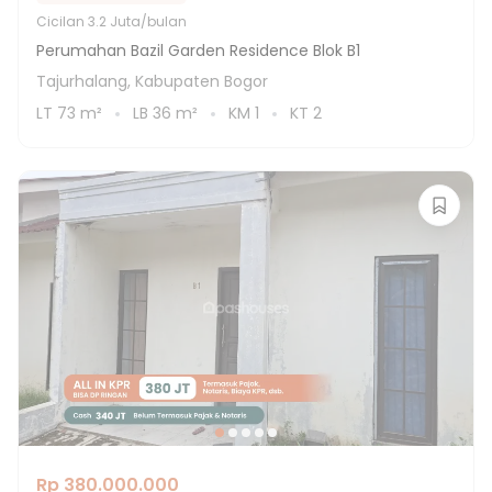
Cicilan
3.2 Juta/bulan
Perumahan Bazil Garden Residence Blok B1
Tajurhalang, Kabupaten Bogor
LT
73
m²
LB
36
m²
KM
1
KT
2
Rp 380.000.000