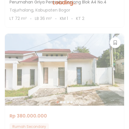
Loading...
Perumahan Griya Permata Tonjong Blok A4 No.4
Tajurhalang, Kabupaten Bogor
LT
72
m²
LB
36
m²
KM
1
KT
2
Rp 380.000.000
Rumah Secondary