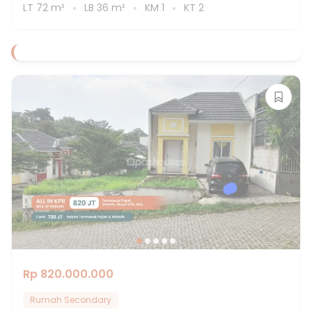
LT
72
m²
LB
36
m²
KM
1
KT
2
Rp 820.000.000
Rumah Secondary