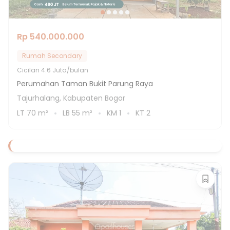
Rp 540.000.000
Rumah Secondary
Cicilan
4.6 Juta/bulan
Perumahan Taman Bukit Parung Raya
Tajurhalang, Kabupaten Bogor
LT
70
m²
LB
55
m²
KM
1
KT
2