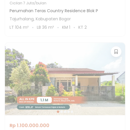
Cicilan
7 Juta/bulan
Perumahan Teras Country Residence Blok P
Tajurhalang, Kabupaten Bogor
LT
104
m²
LB
36
m²
KM
1
KT
2
Rp 1.100.000.000