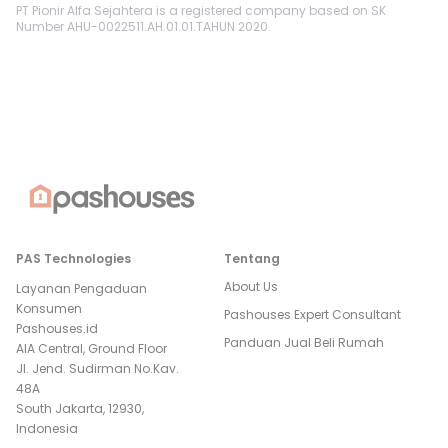
PT Pionir Alfa Sejahtera is a registered company based on SK
Number AHU-0022511.AH.01.01.TAHUN 2020.
PAS Technologies
Tentang
About Us
Layanan Pengaduan
Konsumen
Pashouses Expert Consultant
Pashouses.id
Panduan Jual Beli Rumah
AIA Central, Ground Floor
Jl. Jend. Sudirman No.Kav.
48A
South Jakarta, 12930,
Indonesia