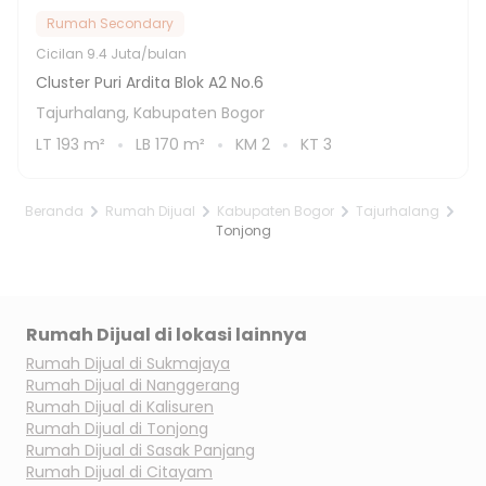
Rumah Secondary
Cicilan
9.4 Juta/bulan
Cluster Puri Ardita Blok A2 No.6
Tajurhalang, Kabupaten Bogor
LT
193
m²
LB
170
m²
KM
2
KT
3
Beranda
Rumah Dijual
Kabupaten Bogor
Tajurhalang
Tonjong
Rumah Dijual di lokasi lainnya
Rumah Dijual di
Sukmajaya
Rumah Dijual di
Nanggerang
Rumah Dijual di
Kalisuren
Rumah Dijual di
Tonjong
Rumah Dijual di
Sasak Panjang
Rumah Dijual di
Citayam