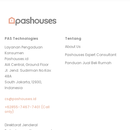
PAS Technologies
Tentang
About Us
Layanan Pengaduan
Konsumen
Pashouses Expert Consultant
Pashouses.id
Panduan Jual Beli Rumah
AIA Central, Ground Floor
Jl. Jend. Sudirman No.Kav.
48A
South Jakarta, 12930,
Indonesia
cs@pashouses.id
+62855-7467-7401 (Call
only)
Direktorat Jenderal