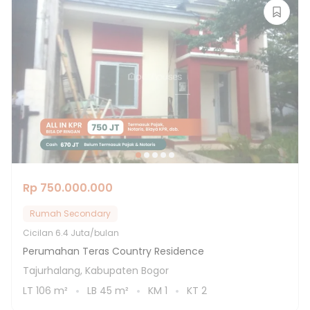
Rp 750.000.000
Rumah Secondary
Cicilan
6.4 Juta/bulan
Perumahan Teras Country Residence
Tajurhalang, Kabupaten Bogor
LT
106
m²
LB
45
m²
KM
1
KT
2