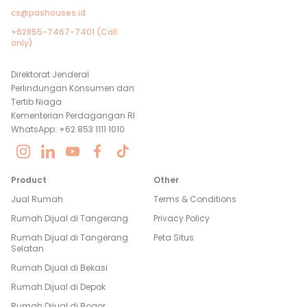
cs@pashouses.id
+62855-7467-7401 (Call
only)
Direktorat Jenderal
Perlindungan Konsumen dan
Tertib Niaga
Kementerian Perdagangan RI
WhatsApp: +62 853 1111 1010
Product
Other
Jual Rumah
Terms & Conditions
Rumah Dijual di
Tangerang
Privacy Policy
Rumah Dijual di
Tangerang
Peta Situs
Selatan
Rumah Dijual di
Bekasi
Rumah Dijual di
Depok
Rumah Dijual di
Bogor