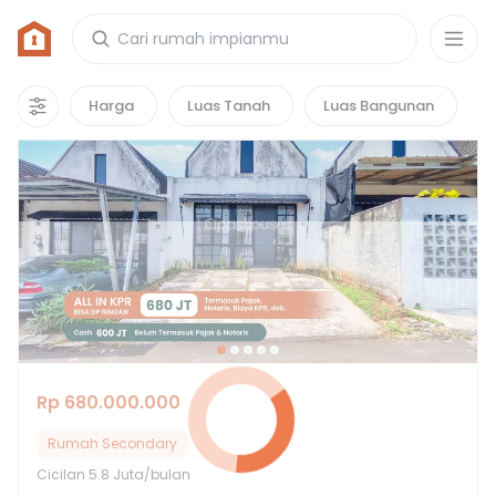
Rumah di Tonjong, Kabupaten Bogor
12
properti
yang cocok untuk kamu!
Harga
Luas Tanah
Luas Bangunan
Hot Deals
Rp 680.000.000
Rumah Secondary
Cicilan
5.8 Juta/bulan