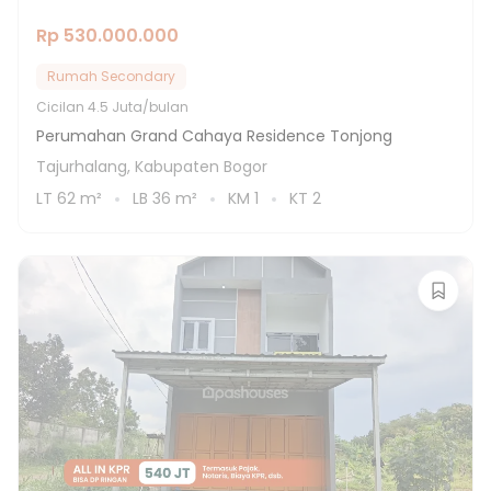
Rp 530.000.000
Rumah Secondary
Cicilan
4.5 Juta/bulan
Perumahan Grand Cahaya Residence Tonjong
Tajurhalang, Kabupaten Bogor
LT
62
m²
LB
36
m²
KM
1
KT
2