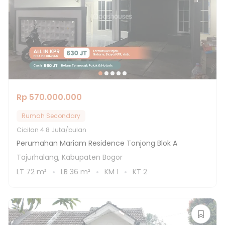
Rp 570.000.000
Rumah Secondary
Cicilan
4.8 Juta/bulan
Perumahan Mariam Residence Tonjong Blok A
Tajurhalang, Kabupaten Bogor
LT
72
m²
LB
36
m²
KM
1
KT
2