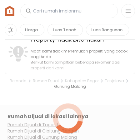
Rumah di Gunung Malang, Kabupaten
Bogor
0
properti
yang cocok untuk kamu!
Harga
Luas Tanah
Luas Bangunan
Property Tidak Ditemukan
Maaf, kami tidak menemukan properti yang cocok
bagi Anda.
Berikut kami tampilkan beberapa rekomendasi
properti dari kami.
Beranda
Rumah Dijual
Kabupaten Bogor
Tenjolaya
Gunung Malang
Rumah Dijual di lokasi lainnya
Rumah Dijual di
Tapos I
Rumah Dijual di
Cibitung Tengah
Rumah Dijual di
Gunung Malang