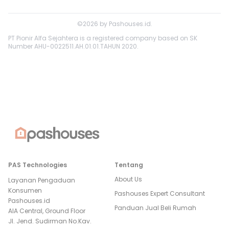
©
2026
by
Pashouses.id
.
PT Pionir Alfa Sejahtera is a registered company based on SK
Number AHU-0022511.AH.01.01.TAHUN 2020.
PAS Technologies
Tentang
About Us
Layanan Pengaduan
Konsumen
Pashouses Expert Consultant
Pashouses.id
Panduan Jual Beli Rumah
AIA Central, Ground Floor
Jl. Jend. Sudirman No.Kav.