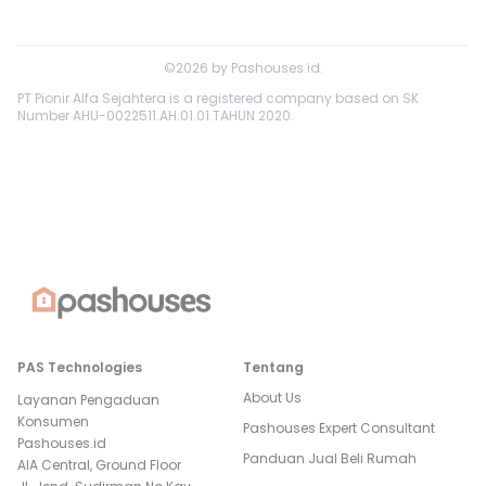
©
2026
by
Pashouses.id
.
PT Pionir Alfa Sejahtera is a registered company based on SK
Number AHU-0022511.AH.01.01.TAHUN 2020.
PAS Technologies
Tentang
About Us
Layanan Pengaduan
Konsumen
Pashouses Expert Consultant
Pashouses.id
Panduan Jual Beli Rumah
AIA Central, Ground Floor