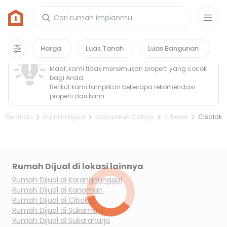
Rumah di Cisalak, Kabupaten Cianjur
0
properti
yang cocok untuk kamu!
Property Tidak Ditemukan
Harga
Luas Tanah
Luas Bangunan
Maaf, kami tidak menemukan properti yang cocok
bagi Anda.
Berikut kami tampilkan beberapa rekomendasi
properti dari kami.
Beranda
Rumah Dijual
Kabupaten Cianjur
Cibeber
Cisalak
Rumah Dijual di lokasi lainnya
Rumah Dijual di
Karangnunggal
Rumah Dijual di
Kanoman
Rumah Dijual di
Cibokor
Rumah Dijual di
Sukamaju
Rumah Dijual di
Sukaraharja