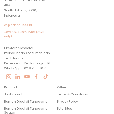
Jl. Jend. Sudirman No.Kav.
48A
South Jakarta, 12930,
Indonesia
cs@pashouses.id
+62855-7467-7401 (Call
only)
Direktorat Jenderal
Perlindungan Konsumen dan
Tertib Niaga
Kementerian Perdagangan RI
WhatsApp: +62 853 1111 1010
Product
Other
Jual Rumah
Terms & Conditions
Rumah Dijual di
Tangerang
Privacy Policy
Rumah Dijual di
Tangerang
Peta Situs
Selatan