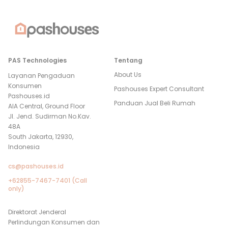
PAS Technologies
Tentang
About Us
Layanan Pengaduan
Konsumen
Pashouses Expert Consultant
Pashouses.id
Panduan Jual Beli Rumah
AIA Central, Ground Floor
Jl. Jend. Sudirman No.Kav.
48A
South Jakarta, 12930,
Indonesia
cs@pashouses.id
+62855-7467-7401 (Call
only)
Direktorat Jenderal
Perlindungan Konsumen dan