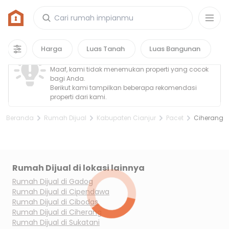
Rumah di Ciherang, Kabupaten Cianjur
0
properti
yang cocok untuk kamu!
Property Tidak Ditemukan
Harga
Luas Tanah
Luas Bangunan
Maaf, kami tidak menemukan properti yang cocok
bagi Anda.
Berikut kami tampilkan beberapa rekomendasi
properti dari kami.
Beranda
Rumah Dijual
Kabupaten Cianjur
Pacet
Ciherang
Rumah Dijual di lokasi lainnya
Rumah Dijual di
Gadog
Rumah Dijual di
Cipendawa
Rumah Dijual di
Cibodas
Rumah Dijual di
Ciherang
Rumah Dijual di
Sukatani