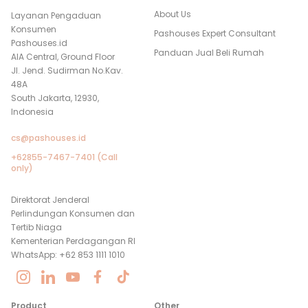
About Us
Layanan Pengaduan
Konsumen
Pashouses Expert Consultant
Pashouses.id
Panduan Jual Beli Rumah
AIA Central, Ground Floor
Jl. Jend. Sudirman No.Kav.
48A
South Jakarta, 12930,
Indonesia
cs@pashouses.id
+62855-7467-7401 (Call
only)
Direktorat Jenderal
Perlindungan Konsumen dan
Tertib Niaga
Kementerian Perdagangan RI
WhatsApp: +62 853 1111 1010
Product
Other