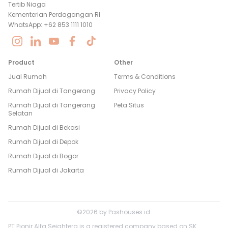
Tertib Niaga
Kementerian Perdagangan RI
WhatsApp: +62 853 1111 1010
Product
Other
Jual Rumah
Terms & Conditions
Rumah Dijual di
Tangerang
Privacy Policy
Rumah Dijual di
Tangerang
Peta Situs
Selatan
Rumah Dijual di
Bekasi
Rumah Dijual di
Depok
Rumah Dijual di
Bogor
Rumah Dijual di
Jakarta
©
2026
by
Pashouses.id
.
PT Pionir Alfa Sejahtera is a registered company based on SK