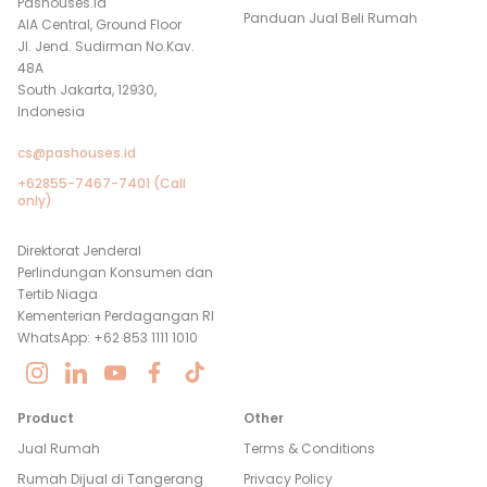
Pashouses.id
Panduan Jual Beli Rumah
AIA Central, Ground Floor
Jl. Jend. Sudirman No.Kav.
48A
South Jakarta, 12930,
Indonesia
cs@pashouses.id
+62855-7467-7401 (Call
only)
Direktorat Jenderal
Perlindungan Konsumen dan
Tertib Niaga
Kementerian Perdagangan RI
WhatsApp: +62 853 1111 1010
Product
Other
Jual Rumah
Terms & Conditions
Rumah Dijual di
Tangerang
Privacy Policy