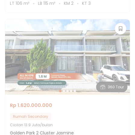
LT
106
m²
LB
115
m²
KM
2
KT
3
360 Tour
Rp 1.620.000.000
Rumah Secondary
Cicilan
13.9 Juta/bulan
Golden Park 2 Cluster Jasmine