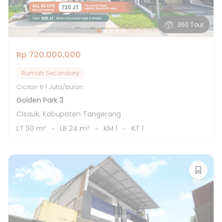
360 Tour
Rp 720.000.000
Rumah Secondary
Cicilan
6.1 Juta/bulan
Golden Park 3
Cisauk, Kabupaten Tangerang
LT
50
m²
LB
24
m²
KM
1
KT
1