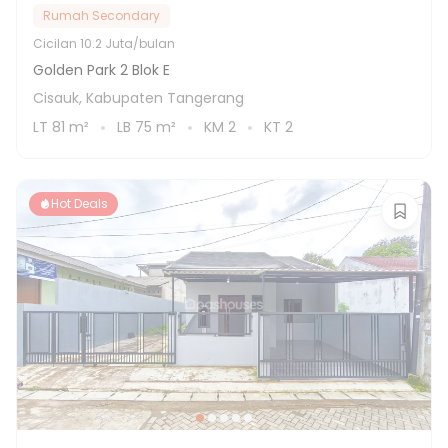
Rumah Secondary
Cicilan
10.2 Juta/bulan
Golden Park 2 Blok E
Cisauk, Kabupaten Tangerang
LT
81
m²
LB
75
m²
KM
2
KT
2
Hot Deals