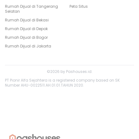
Rumah Dijual di
Tangerang
Peta Situs
Selatan
Rumah Dijual di
Bekasi
Rumah Dijual di
Depok
Rumah Dijual di
Bogor
Rumah Dijual di
Jakarta
©
2026
by
Pashouses.id
.
PT Pionir Alfa Sejahtera is a registered company based on SK
Number AHU-0022511.AH.01.01.TAHUN 2020.