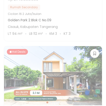
Rumah Secondary
Cicilan
16.2 Juta/bulan
Golden Park 2 Blok C No.09
Cisauk, Kabupaten Tangerang
LT
94
m²
LB
112
m²
KM
3
KT
3
Hot Deals