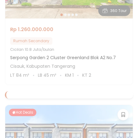
360 Tour
Rp 1.260.000.000
Rumah Secondary
Cicilan
10.8 Juta/bulan
Serpong Garden 2 Cluster Greenland Blok A2 No.7
Cisauk, Kabupaten Tangerang
LT
84
m²
LB
45
m²
KM
1
KT
2
Hot Deals