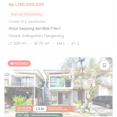
Rp 1.190.000.000
Rumah Secondary
Cicilan
10.2 Juta/bulan
Griya Serpong Asri Blok P No.1
Cisauk, Kabupaten Tangerang
LT
200
m²
LB
70
m²
KM
1
KT
2
Hot Deals