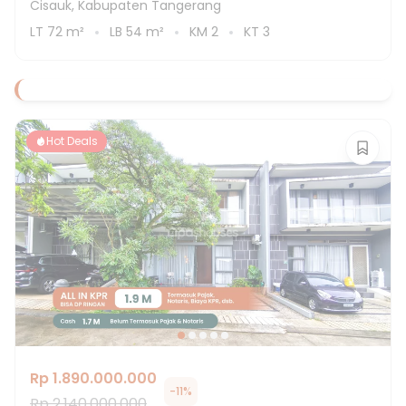
Cisauk, Kabupaten Tangerang
LT
72
m²
LB
54
m²
KM
2
KT
3
Hot Deals
Rp 1.890.000.000
-
11
%
Rp 2.140.000.000