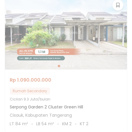
Rp 1.090.000.000
Rumah Secondary
Cicilan
9.3 Juta/bulan
Serpong Garden 2 Cluster Green Hill
Cisauk, Kabupaten Tangerang
LT
84
m²
LB
54
m²
KM
2
KT
2