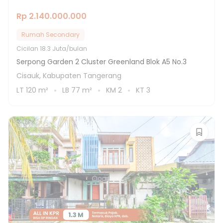
Rp 2.140.000.000
Rumah Secondary
Cicilan
18.3 Juta/bulan
Serpong Garden 2 Cluster Greenland Blok A5 No.3
Cisauk, Kabupaten Tangerang
LT
120
m²
LB
77
m²
KM
2
KT
3