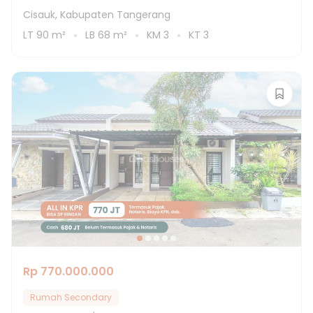
Cisauk, Kabupaten Tangerang
LT
90
m²
LB
68
m²
KM
3
KT
3
Rp 770.000.000
Rumah Secondary