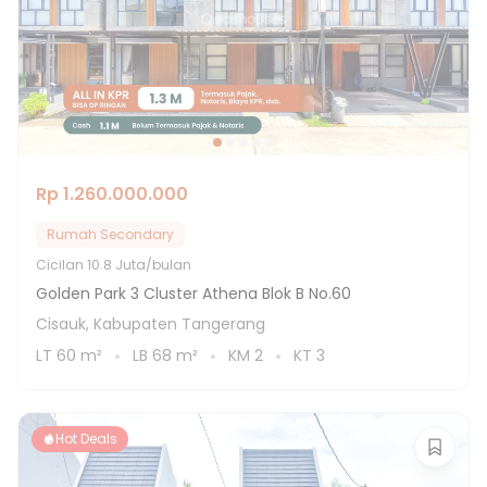
Rp 1.260.000.000
Rumah Secondary
Cicilan
10.8 Juta/bulan
Golden Park 3 Cluster Athena Blok B No.60
Cisauk, Kabupaten Tangerang
LT
60
m²
LB
68
m²
KM
2
KT
3
Hot Deals