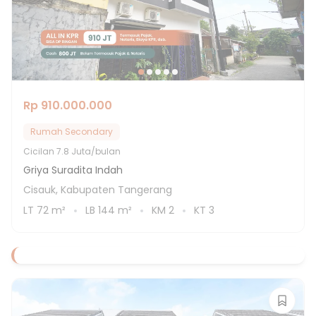
Rp 910.000.000
Rumah Secondary
Cicilan
7.8 Juta/bulan
Griya Suradita Indah
Cisauk, Kabupaten Tangerang
LT
72
m²
LB
144
m²
KM
2
KT
3