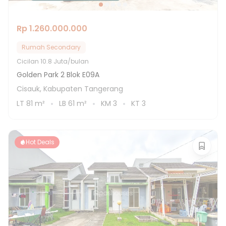
Rp 1.260.000.000
Rumah Secondary
Cicilan
10.8 Juta/bulan
Golden Park 2 Blok E09A
Cisauk, Kabupaten Tangerang
LT
81
m²
LB
61
m²
KM
3
KT
3
Hot Deals