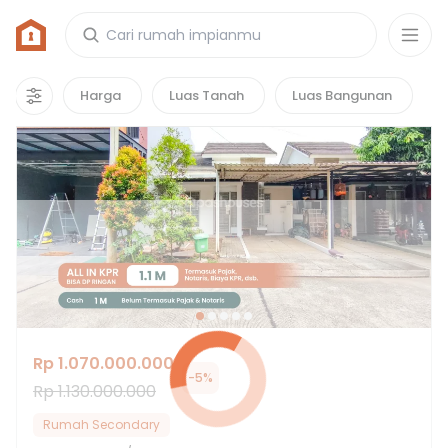
Rumah di Suradita, Kabupaten Tangerang
69
properti
yang cocok untuk kamu!
Harga
Luas Tanah
Luas Bangunan
Hot Deals
Rp 1.070.000.000
-
5
%
Rp 1.130.000.000
Rumah Secondary