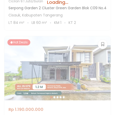
Loading...
Cicilan
9.1 Juta/bulan
Serpong Garden 2 Cluster Green Garden Blok C09 No.4
Cisauk, Kabupaten Tangerang
LT
84
m²
LB
60
m²
KM
1
KT
2
Hot Deals
Rp 1.190.000.000