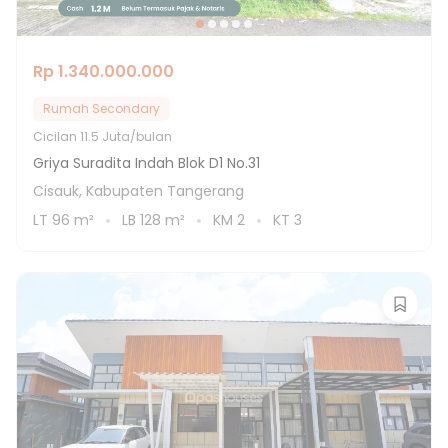
Rp 1.340.000.000
Rumah Secondary
Cicilan
11.5 Juta/bulan
Griya Suradita Indah Blok D1 No.31
Cisauk, Kabupaten Tangerang
LT
96
m²
LB
128
m²
KM
2
KT
3