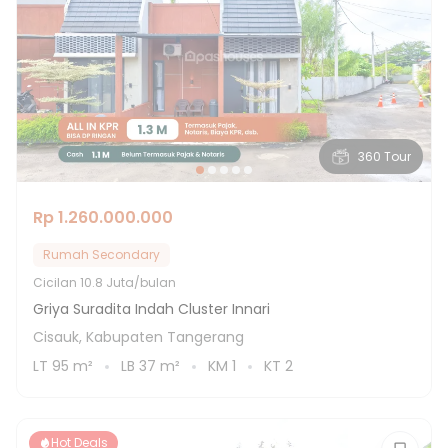
360 Tour
Rp 1.260.000.000
Rumah Secondary
Cicilan
10.8 Juta/bulan
Griya Suradita Indah Cluster Innari
Cisauk, Kabupaten Tangerang
LT
95
m²
LB
37
m²
KM
1
KT
2
Hot Deals