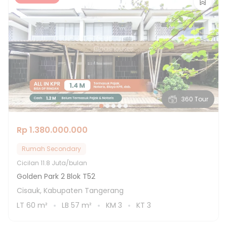
360 Tour
Rp 1.380.000.000
Rumah Secondary
Cicilan
11.8 Juta/bulan
Golden Park 2 Blok T52
Cisauk, Kabupaten Tangerang
LT
60
m²
LB
57
m²
KM
3
KT
3