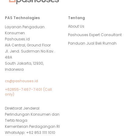
PAS Technologies
Tentang
About Us
Layanan Pengaduan
Konsumen
Pashouses Expert Consultant
Pashouses.id
Panduan Jual Beli Rumah
AIA Central, Ground Floor
Jl. Jend. Sudirman No.Kav.
48A
South Jakarta, 12930,
Indonesia
cs@pashouses.id
+62855-7467-7401 (Call
only)
Direktorat Jenderal
Perlindungan Konsumen dan
Tertib Niaga
Kementerian Perdagangan RI
WhatsApp: +62 853 1111 1010