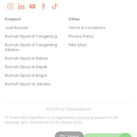
Product
Other
Jual Rumah
Terms & Conditions
Rumah Dijual di
Tangerang
Privacy Policy
Rumah Dijual di
Tangerang
Peta Situs
Selatan
Rumah Dijual di
Bekasi
Rumah Dijual di
Depok
Rumah Dijual di
Bogor
Rumah Dijual di
Jakarta
©
2026
by
Pashouses.id
.
PT Pionir Alfa Sejahtera is a registered company based on SK
Number AHU-0022511.AH.01.01.TAHUN 2020.
Maps