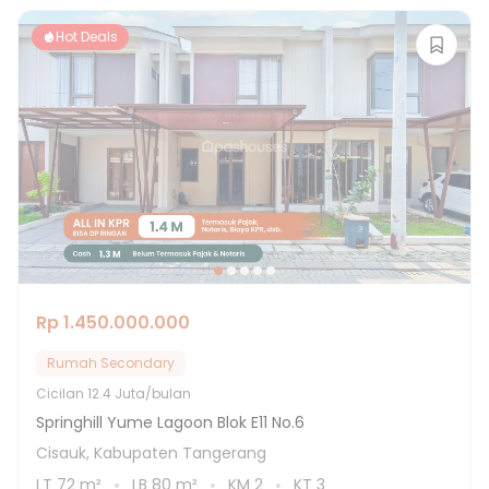
Hot Deals
Rp 1.450.000.000
Rumah Secondary
Cicilan
12.4 Juta/bulan
Springhill Yume Lagoon Blok E11 No.6
Cisauk, Kabupaten Tangerang
LT
72
m²
LB
80
m²
KM
2
KT
3