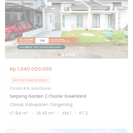
Rp 1.040.000.000
Rumah Secondary
Cicilan
8.9 Juta/bulan
Serpong Garden 2 Cluster Greenland
Cisauk, Kabupaten Tangerang
LT
84
m²
LB
45
m²
KM
1
KT
2