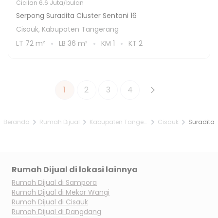
Cicilan
6.6 Juta/bulan
Serpong Suradita Cluster Sentani 16
Cisauk, Kabupaten Tangerang
LT
72
m²
LB
36
m²
KM
1
KT
2
1
2
3
4
Beranda
Rumah Dijual
Kabupaten Tangerang
Cisauk
Suradita
Rumah Dijual di lokasi lainnya
Rumah Dijual di
Sampora
Rumah Dijual di
Mekar Wangi
Rumah Dijual di
Cisauk
Rumah Dijual di
Dangdang