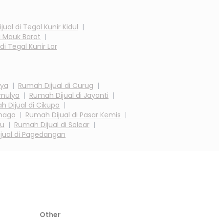
jual di
Tegal Kunir Kidul
|
i
Mauk Barat
|
 di
Tegal Kunir Lor
aya
|
Rumah Dijual di
Curug
|
mulya
|
Rumah Dijual di
Jayanti
|
 Dijual di
Cikupa
|
naga
|
Rumah Dijual di
Pasar Kemis
|
ru
|
Rumah Dijual di
Solear
|
jual di
Pagedangan
Other