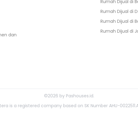
Rumah Dijual di
B
Rumah Dijual di
D
Rumah Dijual di
B
Rumah Dijual di
J
umen dan
©
2026
by
Pashouses.id
.
ahtera is a registered company based on SK Number AHU-0022511.A