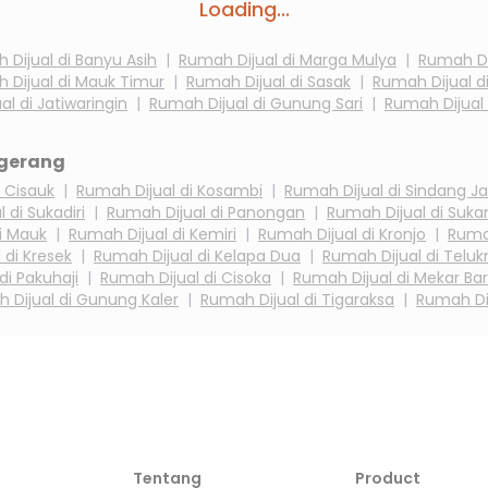
Loading...
 Dijual di
Banyu Asih
|
Rumah Dijual di
Marga Mulya
|
Rumah Di
 Dijual di
Mauk Timur
|
Rumah Dijual di
Sasak
|
Rumah Dijual d
al di
Jatiwaringin
|
Rumah Dijual di
Gunung Sari
|
Rumah Dijual
gerang
i
Cisauk
|
Rumah Dijual di
Kosambi
|
Rumah Dijual di
Sindang J
l di
Sukadiri
|
Rumah Dijual di
Panongan
|
Rumah Dijual di
Suka
i
Mauk
|
Rumah Dijual di
Kemiri
|
Rumah Dijual di
Kronjo
|
Rumah
 di
Kresek
|
Rumah Dijual di
Kelapa Dua
|
Rumah Dijual di
Teluk
 di
Pakuhaji
|
Rumah Dijual di
Cisoka
|
Rumah Dijual di
Mekar Ba
 Dijual di
Gunung Kaler
|
Rumah Dijual di
Tigaraksa
|
Rumah Di
Tentang
Product