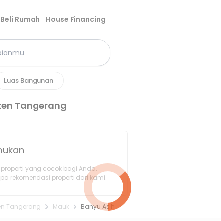
Beli Rumah
House Financing
Luas Bangunan
ten Tangerang
emukan
properti yang cocok bagi Anda.
pa rekomendasi properti dari kami.
en Tangerang
Mauk
Banyu Asih