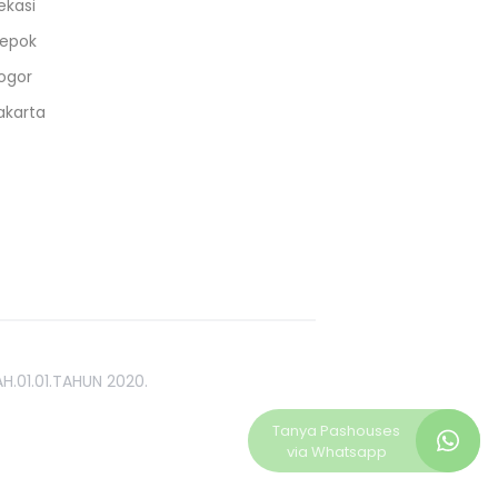
ekasi
epok
ogor
akarta
H.01.01.TAHUN 2020.
Tanya
Pashouses
via Whatsapp