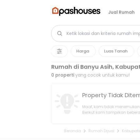
Jual Rumah
Harga
Luas Tanah
Rumah di Banyu Asih, Kabupa
0
properti
yang cocok untuk kamu!
Property Tidak Dit
Maaf, kami tidak menemukan 
Berikut kami tampilkan bebera
Beranda
Rumah Dijual
Kabupat