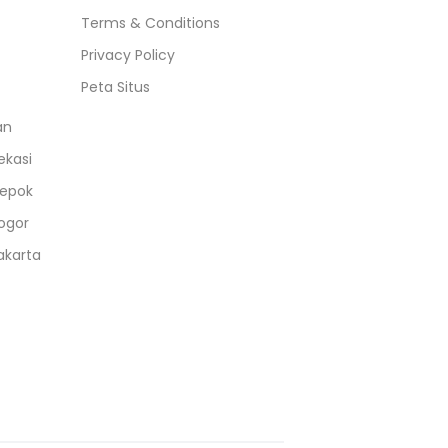
Terms & Conditions
Privacy Policy
Peta Situs
an
ekasi
epok
ogor
akarta