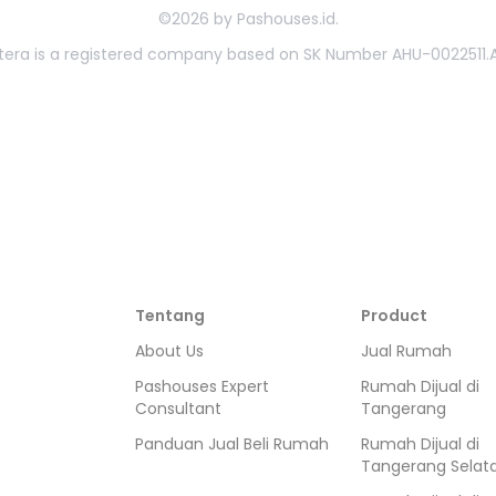
©
2026
by
Pashouses.id
.
ahtera is a registered company based on SK Number AHU-0022511.A
Tentang
Product
About Us
Jual Rumah
Pashouses Expert
Rumah Dijual di
Consultant
Tangerang
Panduan Jual Beli Rumah
Rumah Dijual di
Tangerang Selat