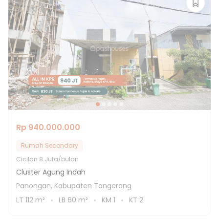
Rp 940.000.000
Rumah Secondary
Cicilan
8 Juta/bulan
Cluster Agung Indah
Panongan, Kabupaten Tangerang
LT
112
m²
LB
60
m²
KM
1
KT
2