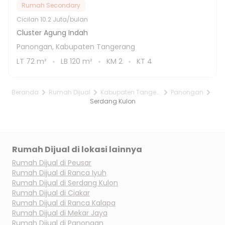
Rumah Secondary
Cicilan
10.2 Juta/bulan
Cluster Agung Indah
Panongan, Kabupaten Tangerang
LT
72
m²
LB
120
m²
KM
2
KT
4
Beranda
Rumah Dijual
Kabupaten Tangerang
Panongan
Serdang Kulon
Rumah Dijual di lokasi lainnya
Rumah Dijual di
Peusar
Rumah Dijual di
Ranca Iyuh
Rumah Dijual di
Serdang Kulon
Rumah Dijual di
Ciakar
Rumah Dijual di
Ranca Kalapa
Rumah Dijual di
Mekar Jaya
Rumah Dijual di
Panongan