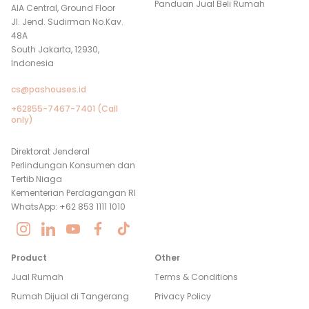
Panduan Jual Beli Rumah
AIA Central, Ground Floor
Jl. Jend. Sudirman No.Kav.
48A
South Jakarta, 12930,
Indonesia
cs@pashouses.id
+62855-7467-7401 (Call
only)
Direktorat Jenderal
Perlindungan Konsumen dan
Tertib Niaga
Kementerian Perdagangan RI
WhatsApp: +62 853 1111 1010
Product
Other
Jual Rumah
Terms & Conditions
Rumah Dijual di
Tangerang
Privacy Policy