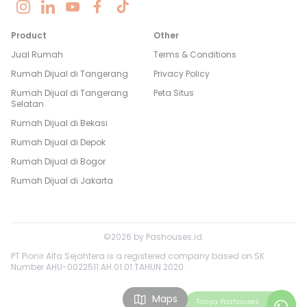
Product
Other
Jual Rumah
Terms & Conditions
Rumah Dijual di
Tangerang
Privacy Policy
Rumah Dijual di
Tangerang
Peta Situs
Selatan
Rumah Dijual di
Bekasi
Rumah Dijual di
Depok
Rumah Dijual di
Bogor
Rumah Dijual di
Jakarta
©
2026
by
Pashouses.id
.
PT Pionir Alfa Sejahtera is a registered company based on SK
Number AHU-0022511.AH.01.01.TAHUN 2020.
Maps
Tanya
Pashouses