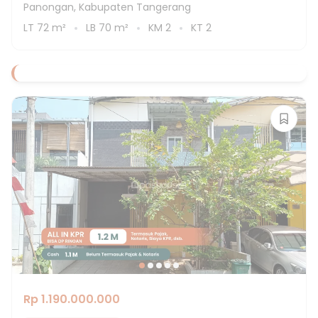
Panongan, Kabupaten Tangerang
LT
72
m²
LB
70
m²
KM
2
KT
2
Rp 1.190.000.000