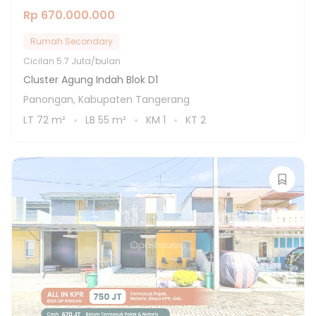
Rp 670.000.000
Rumah Secondary
Cicilan
5.7 Juta/bulan
Cluster Agung Indah Blok D1
Panongan, Kabupaten Tangerang
LT
72
m²
LB
55
m²
KM
1
KT
2