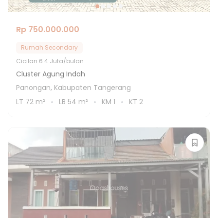
Rp 750.000.000
Rumah Secondary
Cicilan
6.4 Juta/bulan
Cluster Agung Indah
Panongan, Kabupaten Tangerang
LT
72
m²
LB
54
m²
KM
1
KT
2