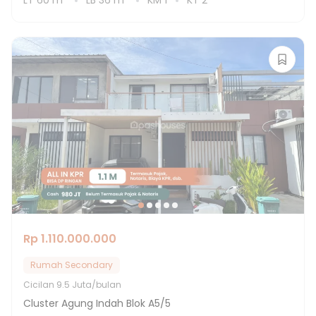
LT
60
m²
LB
36
m²
KM
1
KT
2
Rp 1.110.000.000
Rumah Secondary
Cicilan
9.5 Juta/bulan
Cluster Agung Indah Blok A5/5