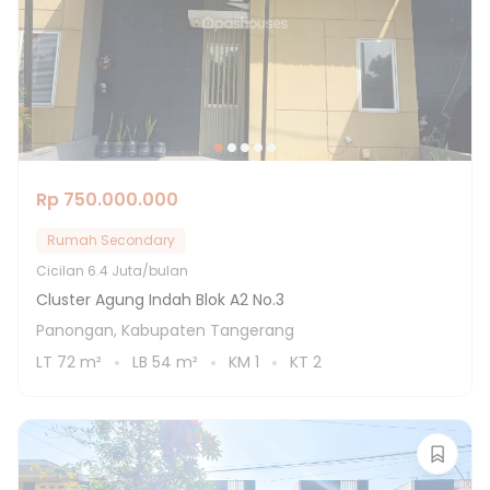
Rp 750.000.000
Rumah Secondary
Cicilan
6.4 Juta/bulan
Cluster Agung Indah Blok A2 No.3
Panongan, Kabupaten Tangerang
LT
72
m²
LB
54
m²
KM
1
KT
2