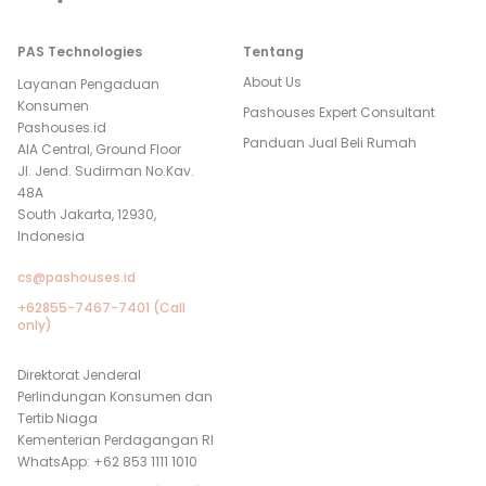
PAS Technologies
Tentang
About Us
Layanan Pengaduan
Konsumen
Pashouses Expert Consultant
Pashouses.id
Panduan Jual Beli Rumah
AIA Central, Ground Floor
Jl. Jend. Sudirman No.Kav.
48A
South Jakarta, 12930,
Indonesia
cs@pashouses.id
+62855-7467-7401 (Call
only)
Direktorat Jenderal
Perlindungan Konsumen dan
Tertib Niaga
Kementerian Perdagangan RI
WhatsApp: +62 853 1111 1010