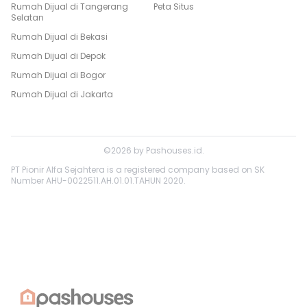
Rumah Dijual di
Tangerang
Peta Situs
Selatan
Rumah Dijual di
Bekasi
Rumah Dijual di
Depok
Rumah Dijual di
Bogor
Rumah Dijual di
Jakarta
©
2026
by
Pashouses.id
.
PT Pionir Alfa Sejahtera is a registered company based on SK
Number AHU-0022511.AH.01.01.TAHUN 2020.