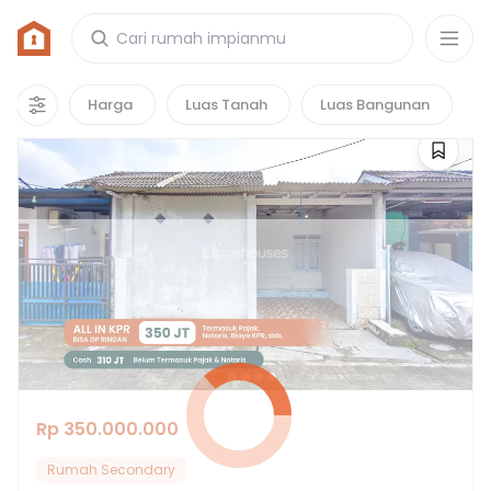
Rumah di Serdang Kulon, Kabupaten
Tangerang
11
properti
yang cocok untuk kamu!
Harga
Luas Tanah
Luas Bangunan
Rp 350.000.000
Rumah Secondary