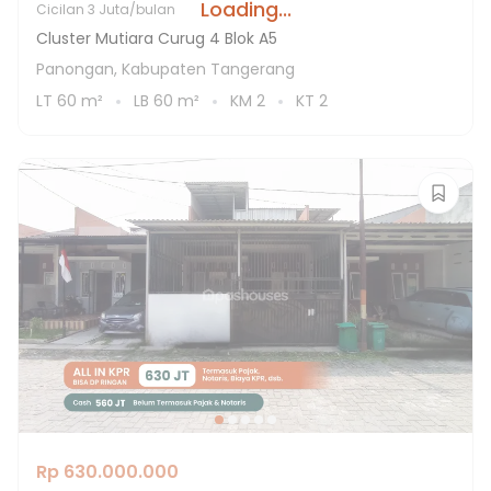
Loading...
Cicilan
3 Juta/bulan
Cluster Mutiara Curug 4 Blok A5
Panongan, Kabupaten Tangerang
LT
60
m²
LB
60
m²
KM
2
KT
2
Rp 630.000.000