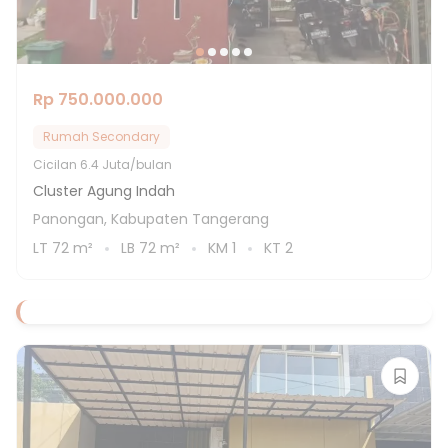
Rp 750.000.000
Rumah Secondary
Cicilan
6.4 Juta/bulan
Cluster Agung Indah
Panongan, Kabupaten Tangerang
LT
72
m²
LB
72
m²
KM
1
KT
2