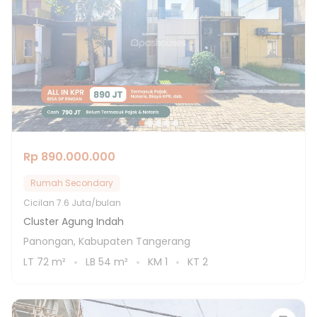
Rp 890.000.000
Rumah Secondary
Cicilan
7.6 Juta/bulan
Cluster Agung Indah
Panongan, Kabupaten Tangerang
LT
72
m²
LB
54
m²
KM
1
KT
2