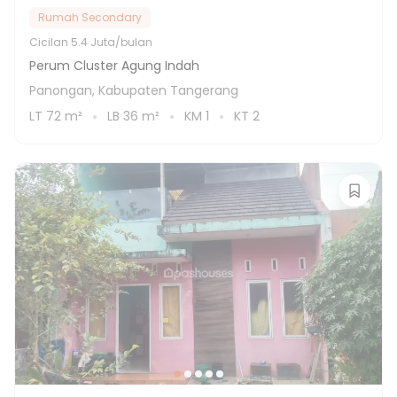
Rumah Secondary
Cicilan
5.4 Juta/bulan
Perum Cluster Agung Indah
Panongan, Kabupaten Tangerang
LT
72
m²
LB
36
m²
KM
1
KT
2