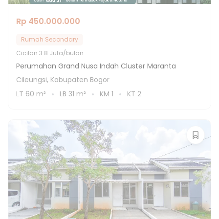
Rp 450.000.000
Rumah Secondary
Cicilan
3.8 Juta/bulan
Perumahan Grand Nusa Indah Cluster Maranta
Cileungsi, Kabupaten Bogor
LT
60
m²
LB
31
m²
KM
1
KT
2