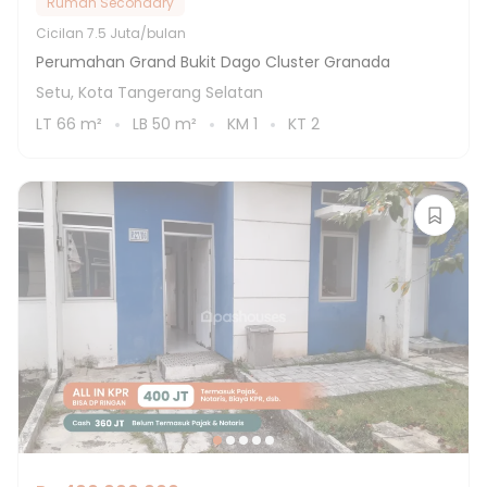
Rumah Secondary
Cicilan
7.5 Juta/bulan
Perumahan Grand Bukit Dago Cluster Granada
Setu, Kota Tangerang Selatan
LT
66
m²
LB
50
m²
KM
1
KT
2