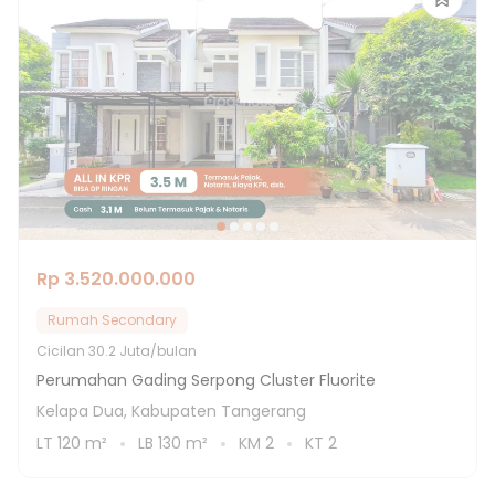
Rp 3.520.000.000
Rumah Secondary
Cicilan
30.2 Juta/bulan
Perumahan Gading Serpong Cluster Fluorite
Kelapa Dua, Kabupaten Tangerang
LT
120
m²
LB
130
m²
KM
2
KT
2