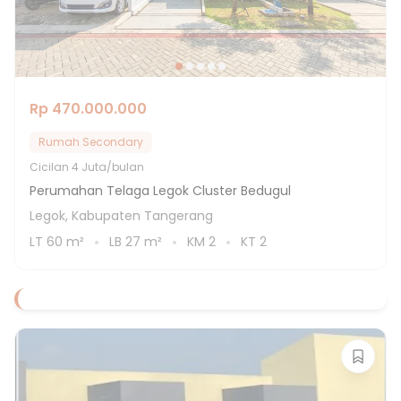
Rp 470.000.000
Rumah Secondary
Cicilan
4 Juta/bulan
Perumahan Telaga Legok Cluster Bedugul
Legok, Kabupaten Tangerang
LT
60
m²
LB
27
m²
KM
2
KT
2