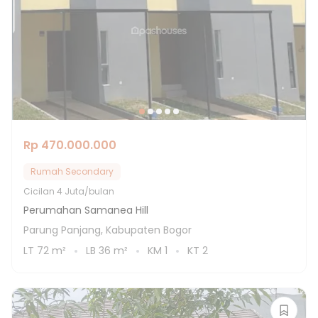
Rp 470.000.000
Rumah Secondary
Cicilan
4 Juta/bulan
Perumahan Samanea Hill
Parung Panjang, Kabupaten Bogor
LT
72
m²
LB
36
m²
KM
1
KT
2