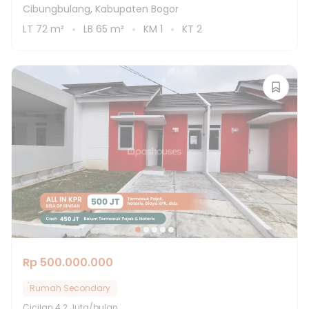
Cibungbulang, Kabupaten Bogor
LT
72
m²
LB
65
m²
KM
1
KT
2
Rp 500.000.000
Rumah Secondary
Cicilan
4.2 Juta/bulan