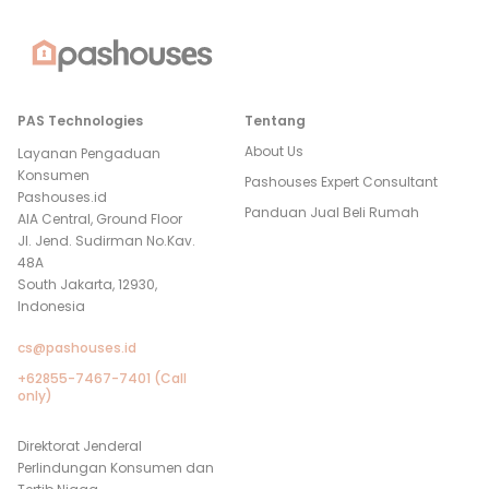
PAS Technologies
Tentang
About Us
Layanan Pengaduan
Konsumen
Pashouses Expert Consultant
Pashouses.id
Panduan Jual Beli Rumah
AIA Central, Ground Floor
Jl. Jend. Sudirman No.Kav.
48A
South Jakarta, 12930,
Indonesia
cs@pashouses.id
+62855-7467-7401 (Call
only)
Direktorat Jenderal
Perlindungan Konsumen dan