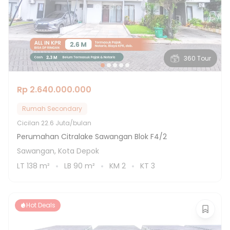
360 Tour
Rp 2.640.000.000
Rumah Secondary
Cicilan
22.6 Juta/bulan
Perumahan Citralake Sawangan Blok F4/2
Sawangan, Kota Depok
LT
138
m²
LB
90
m²
KM
2
KT
3
Hot Deals