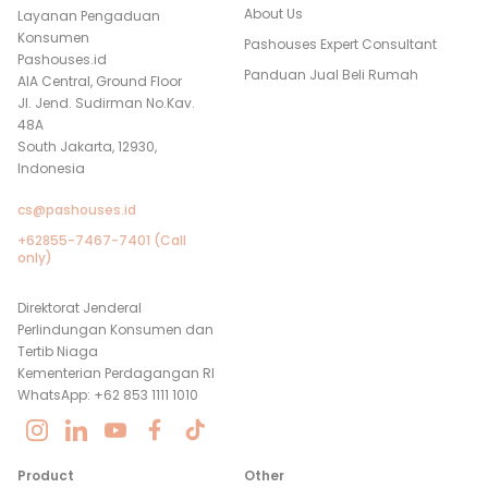
About Us
Layanan Pengaduan
Konsumen
Pashouses Expert Consultant
Pashouses.id
Panduan Jual Beli Rumah
AIA Central, Ground Floor
Jl. Jend. Sudirman No.Kav.
48A
South Jakarta, 12930,
Indonesia
cs@pashouses.id
+62855-7467-7401 (Call
only)
Direktorat Jenderal
Perlindungan Konsumen dan
Tertib Niaga
Kementerian Perdagangan RI
WhatsApp: +62 853 1111 1010
Product
Other