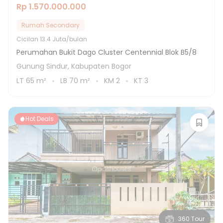
Rp 1.570.000.000
Rumah Secondary
Cicilan
13.4 Juta/bulan
Perumahan Bukit Dago Cluster Centennial Blok B5/8
Gunung Sindur, Kabupaten Bogor
LT
65
m²
LB
70
m²
KM
2
KT
3
Hot Deals
360 Tour