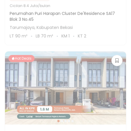
Cicilan
8.4 Juta/bulan
Perumahan Puri Harapan Cluster De'Residence SA17
Blok 3 No.45
Tarumajaya, Kabupaten Bekasi
LT
90
m²
LB
70
m²
KM
1
KT
2
Hot Deals