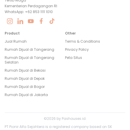
Tertib Niaga
Kementerian Perdagangan RI
WhatsApp: +62 853 1111 1010
Product
Other
Jual Rumah
Terms & Conditions
Rumah Dijual di
Tangerang
Privacy Policy
Rumah Dijual di
Tangerang
Peta Situs
Selatan
Rumah Dijual di
Bekasi
Rumah Dijual di
Depok
Rumah Dijual di
Bogor
Rumah Dijual di
Jakarta
©
2026
by
Pashouses.id
.
PT Pionir Alfa Sejahtera is a registered company based on SK