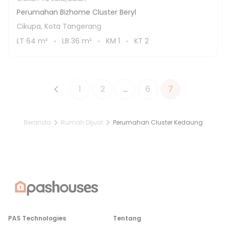
Perumahan Bizhome Cluster Beryl
Cikupa, Kota Tangerang
LT
64
m²
LB
36
m²
KM
1
KT
2
1
2
...
6
7
Beranda
Rumah Dijual
Perumahan Cluster Kedaung
PAS Technologies
Tentang