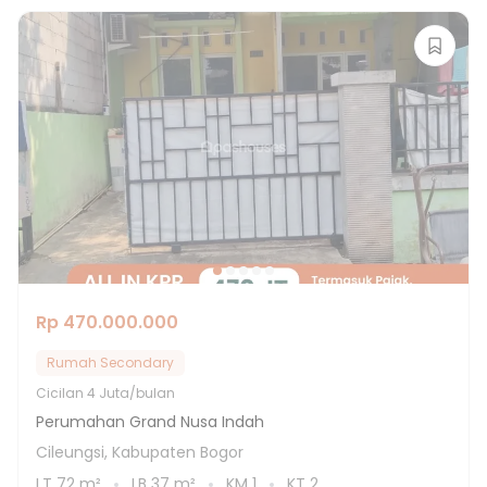
Rp 470.000.000
Rumah Secondary
Cicilan
4 Juta/bulan
Perumahan Grand Nusa Indah
Cileungsi, Kabupaten Bogor
LT
72
m²
LB
37
m²
KM
1
KT
2