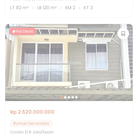
LT
82
m²
LB
120
m²
KM
2
KT
3
Hot Deals
Rp 2.520.000.000
Rumah Secondary
Cicilan
21.6 Juta/bulan