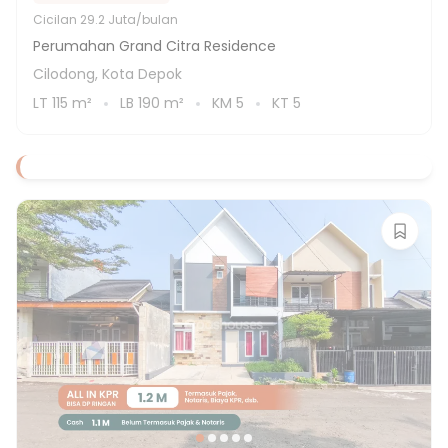
Cicilan
29.2 Juta/bulan
Perumahan Grand Citra Residence
Cilodong, Kota Depok
LT
115
m²
LB
190
m²
KM
5
KT
5