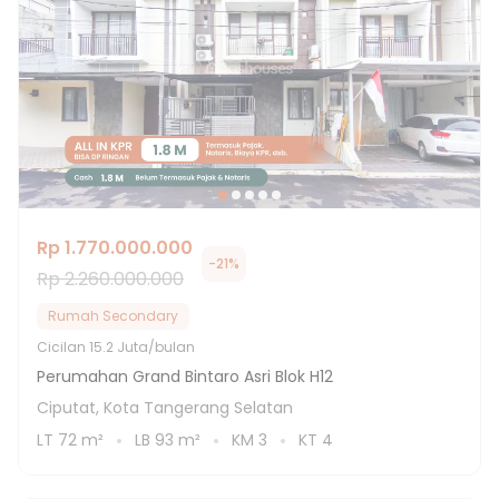
Rp 1.770.000.000
-
21
%
Rp 2.260.000.000
Rumah Secondary
Cicilan
15.2 Juta/bulan
Perumahan Grand Bintaro Asri Blok H12
Ciputat, Kota Tangerang Selatan
LT
72
m²
LB
93
m²
KM
3
KT
4