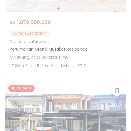
Rp 1.070.000.000
Rumah Secondary
Cicilan
9.1 Juta/bulan
Perumahan Grand Mufakat Residence
Cipayung, Kota Jakarta Timur
LT
85
m²
LB
70
m²
KM
1
KT
2
Hot Deals