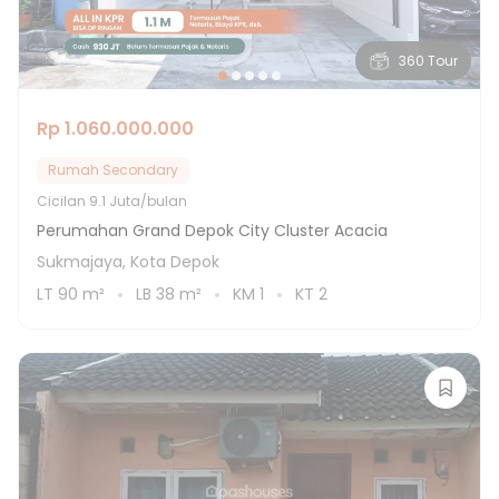
360 Tour
Rp 1.060.000.000
Rumah Secondary
Cicilan
9.1 Juta/bulan
Perumahan Grand Depok City Cluster Acacia
Sukmajaya, Kota Depok
LT
90
m²
LB
38
m²
KM
1
KT
2