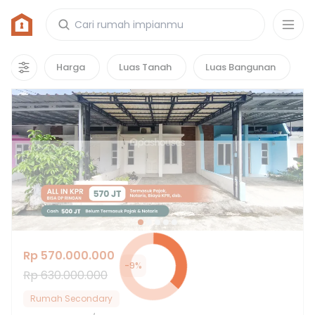
Rumah di Perumahan Grand Plawad
74
properti
yang cocok untuk kamu!
Harga
Luas Tanah
Luas Bangunan
Hot Deals
Rp 570.000.000
-
9
%
Rp 630.000.000
Rumah Secondary