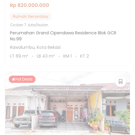
Rp 820.000.000
Rumah Secondary
Cicilan
7 Juta/bulan
Perumahan Grand Cipendawa Residence Blok GCR
No.99
Rawalumbu, Kota Bekasi
LT
69
m²
LB
43
m²
KM
1
KT
2
Hot Deals