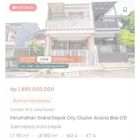
Hot Deals
Rp 1.890.000.000
Rumah Secondary
Cicilan
16.2 Juta/bulan
Perumahan Grand Depok City Cluster Acacia Blok D31
Sukmajaya, Kota Depok
LT
90
m²
LB
180
m²
KM
4
KT
4