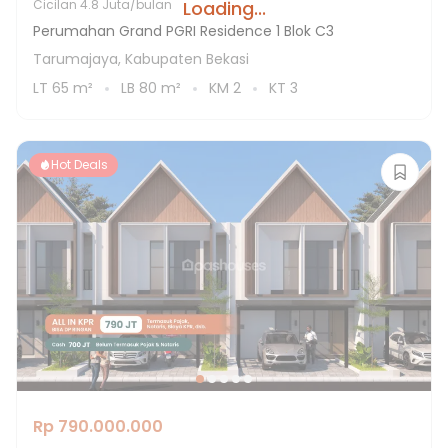
Loading...
Cicilan
4.8 Juta/bulan
Perumahan Grand PGRI Residence 1 Blok C3
Tarumajaya, Kabupaten Bekasi
LT
65
m²
LB
80
m²
KM
2
KT
3
Hot Deals
Rp 790.000.000