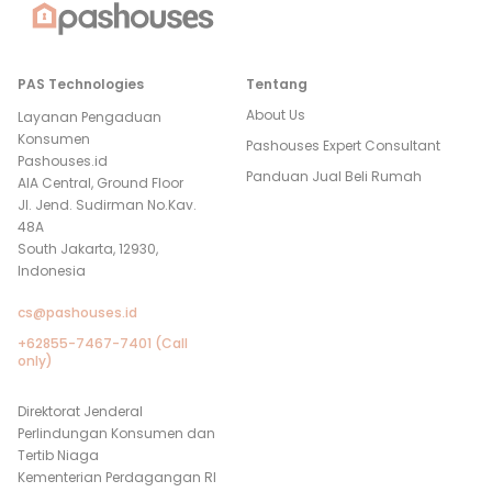
PAS Technologies
Tentang
About Us
Layanan Pengaduan
Konsumen
Pashouses Expert Consultant
Pashouses.id
Panduan Jual Beli Rumah
AIA Central, Ground Floor
Jl. Jend. Sudirman No.Kav.
48A
South Jakarta, 12930,
Indonesia
cs@pashouses.id
+62855-7467-7401 (Call
only)
Direktorat Jenderal
Perlindungan Konsumen dan
Tertib Niaga
Kementerian Perdagangan RI