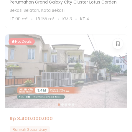
Perumahan Grand Galaxy City Cluster Lotus Garden
Bekasi Selatan, Kota Bekasi
LT
90
m²
LB
155
m²
KM
3
KT
4
Hot Deals
Rp 3.400.000.000
Rumah Secondary