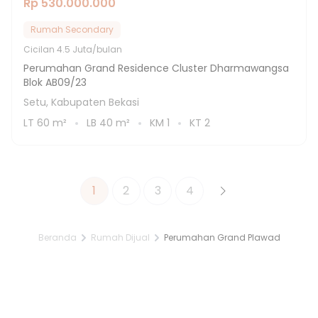
Rp 530.000.000
Rumah Secondary
Cicilan
4.5 Juta/bulan
Perumahan Grand Residence Cluster Dharmawangsa
Blok AB09/23
Setu, Kabupaten Bekasi
LT
60
m²
LB
40
m²
KM
1
KT
2
1
2
3
4
Beranda
Rumah Dijual
Perumahan Grand Plawad