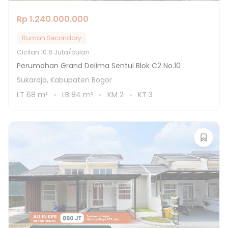
Rp 1.240.000.000
Rumah Secondary
Cicilan
10.6 Juta/bulan
Perumahan Grand Delima Sentul Blok C2 No.10
Sukaraja, Kabupaten Bogor
LT
68
m²
LB
84
m²
KM
2
KT
3