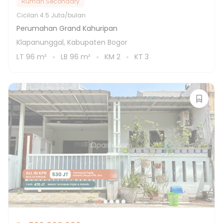
Rumah Secondary
Cicilan
4.5 Juta/bulan
Perumahan Grand Kahuripan
Klapanunggal, Kabupaten Bogor
LT
96
m²
LB
96
m²
KM
2
KT
3