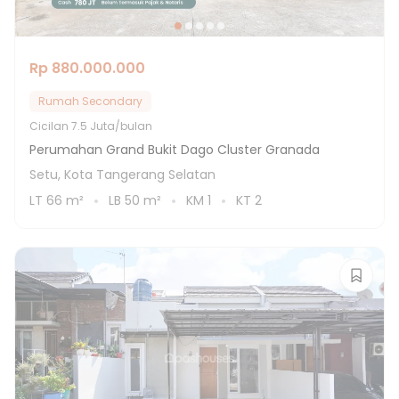
Rp 880.000.000
Rumah Secondary
Cicilan
7.5 Juta/bulan
Perumahan Grand Bukit Dago Cluster Granada
Setu, Kota Tangerang Selatan
LT
66
m²
LB
50
m²
KM
1
KT
2