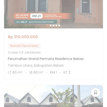
Rp 310.000.000
Rumah Secondary
Cicilan
2.6 Juta/bulan
Perumahan Grand Permata Residence Bekasi
Tambun Utara, Kabupaten Bekasi
LT
60
m²
LB
60
m²
KM
1
KT
2