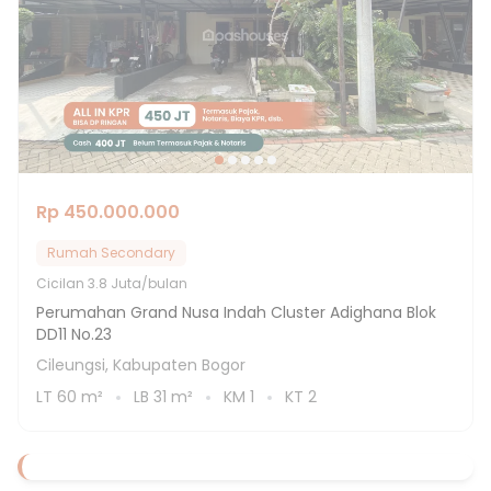
Rp 450.000.000
Rumah Secondary
Cicilan
3.8 Juta/bulan
Perumahan Grand Nusa Indah Cluster Adighana Blok
DD11 No.23
Cileungsi, Kabupaten Bogor
LT
60
m²
LB
31
m²
KM
1
KT
2