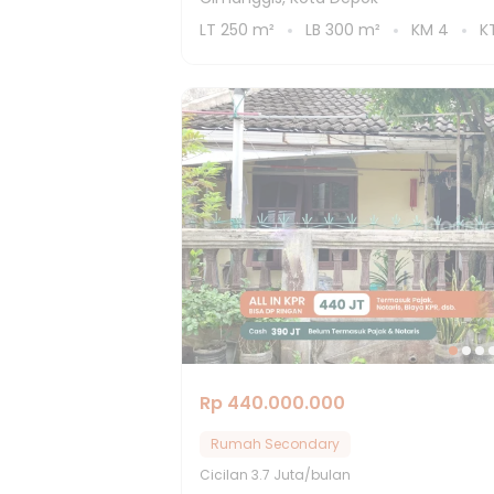
LT
250
m²
LB
300
m²
KM
4
K
Rp 440.000.000
Rumah Secondary
Cicilan
3.7 Juta/bulan