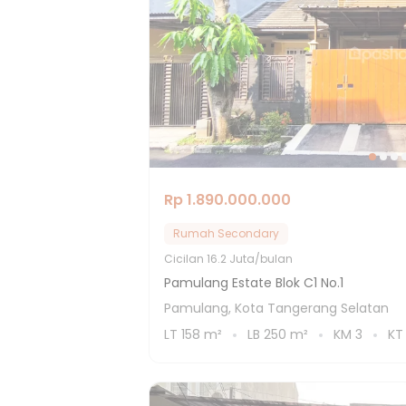
Rp 1.890.000.000
Rumah Secondary
Cicilan
16.2 Juta/bulan
Pamulang Estate Blok C1 No.1
Pamulang, Kota Tangerang Selatan
LT
158
m²
LB
250
m²
KM
3
K