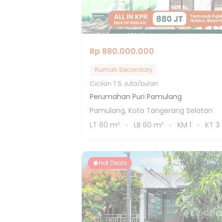
Rp 880.000.000
Rumah Secondary
Cicilan
7.5 Juta/bulan
Perumahan Puri Pamulang
Pamulang, Kota Tangerang Selatan
LT
60
m²
LB
60
m²
KM
1
KT
3
Hot Deals