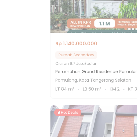
Rp 1.140.000.000
Rumah Secondary
Cicilan
9.7 Juta/bulan
Perumahan Grand Residence Pamula
Pamulang, Kota Tangerang Selatan
LT
84
m²
LB
60
m²
KM
2
KT
3
Hot Deals