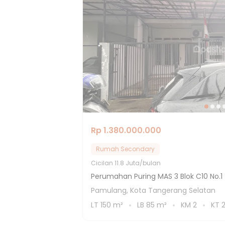
Rp 1.380.000.000
Rumah Secondary
Cicilan
11.8 Juta/bulan
Perumahan Puring MAS 3 Blok C10 No.1
Pamulang, Kota Tangerang Selatan
LT
150
m²
LB
85
m²
KM
2
KT