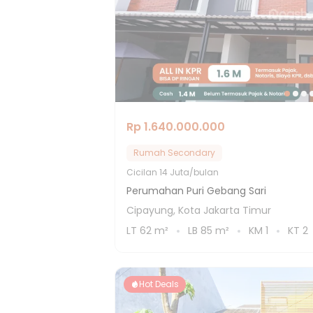
Rp 1.640.000.000
Rumah Secondary
Cicilan
14 Juta/bulan
Perumahan Puri Gebang Sari
Cipayung, Kota Jakarta Timur
LT
62
m²
LB
85
m²
KM
1
KT
2
Hot Deals