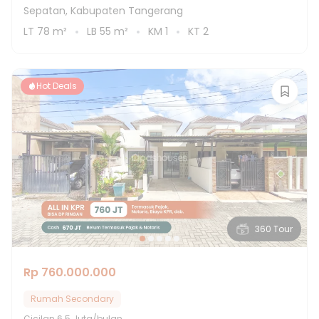
Sepatan, Kabupaten Tangerang
LT
78
m²
LB
55
m²
KM
1
KT
2
Hot Deals
360 Tour
Rp 760.000.000
Rumah Secondary
Cicilan
6.5 Juta/bulan