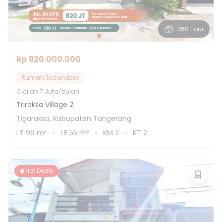
360 Tour
Rp 820.000.000
Rumah Secondary
Cicilan
7 Juta/bulan
Triraksa Village 2
Tigaraksa, Kabupaten Tangerang
LT
96
m²
LB
55
m²
KM
2
KT
2
Hot Deals