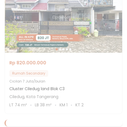
Rp 820.000.000
Rumah Secondary
Cicilan
7 Juta/bulan
Cluster Ciledug land Blok C3
Ciledug, Kota Tangerang
LT
74
m²
LB
38
m²
KM
1
KT
2