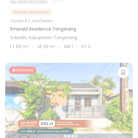
Rp 660.000.000
Rumah Secondary
Cicilan
4.7 Juta/bulan
Emerald Residence Tangerang
Sukadiri, Kabupaten Tangerang
LT
60
m²
LB
30
m²
KM
1
KT
2
Hot Deals