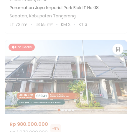
Perumahan Jaya Imperial Park Blok IT No.08
Sepatan, Kabupaten Tangerang
LT
72
m²
LB
55
m²
KM
2
KT
3
Hot Deals
Rp 980.000.000
-
8
%