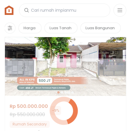
Rumah di Tangerang
1361
properti
yang cocok untuk kamu!
Harga
Luas Tanah
Luas Bangunan
Hot Deals
Rp 500.000.000
-
9
%
Rp 550.000.000
Rumah Secondary