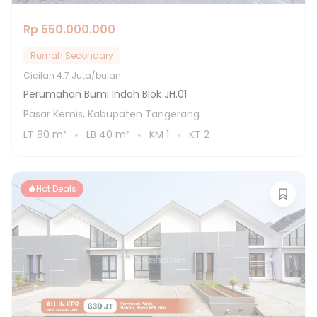
Rp 550.000.000
Rumah Secondary
Cicilan
4.7 Juta/bulan
Perumahan Bumi Indah Blok JH.01
Pasar Kemis, Kabupaten Tangerang
LT
80
m²
LB
40
m²
KM
1
KT
2
Hot Deals