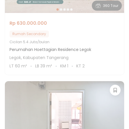
360 Tour
Rp 630.000.000
Rumah Secondary
Cicilan
5.4 Juta/bulan
Perumahan Hoettagian Residence Legok
Legok, Kabupaten Tangerang
LT
60
m²
LB
39
m²
KM
1
KT
2