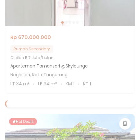
Rp 670.000.000
Rumah Secondary
Cicilan
5.7 Juta/bulan
Apartemen Tamansari @Skylounge
Neglasari, Kota Tangerang
LT
34
m²
LB
34
m²
KM
1
KT
1
Hot Deals