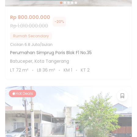
Rp 800.000.000
-
20
%
Rp 1.010.000.000
Rumah Secondary
Cicilan
6.8 Juta/bulan
Perumahan Simprug Poris Blok F1 No.35
Batuceper, Kota Tangerang
LT
72
m²
LB
36
m²
KM
1
KT
2
Hot Deals