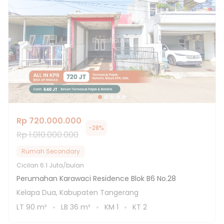
Rp 720.000.000
-
28
%
Rp 1.010.000.000
Rumah Secondary
Cicilan
6.1 Juta/bulan
Perumahan Karawaci Residence Blok B6 No.28
Kelapa Dua, Kabupaten Tangerang
LT
90
m²
LB
36
m²
KM
1
KT
2