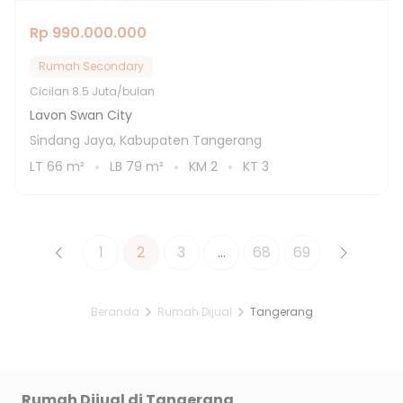
Rp 990.000.000
Rumah Secondary
Cicilan
8.5 Juta/bulan
Lavon Swan City
Sindang Jaya, Kabupaten Tangerang
LT
66
m²
LB
79
m²
KM
2
KT
3
1
2
3
...
68
69
Beranda
Rumah Dijual
Tangerang
Rumah Dijual di
Tangerang