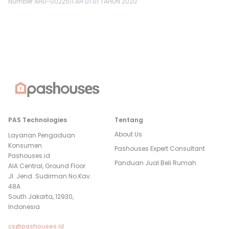
Number AHU-0022511.AH.01.01.TAHUN 2020.
PAS Technologies
Tentang
About Us
Layanan Pengaduan
Konsumen
Pashouses Expert Consultant
Pashouses.id
Panduan Jual Beli Rumah
AIA Central, Ground Floor
Jl. Jend. Sudirman No.Kav.
48A
South Jakarta, 12930,
Indonesia
cs@pashouses.id