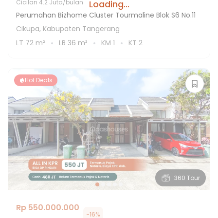
Loading...
Cicilan
4.2 Juta/bulan
Perumahan Bizhome Cluster Tourmaline Blok S6 No.11
Cikupa, Kabupaten Tangerang
LT
72
m²
LB
36
m²
KM
1
KT
2
Hot Deals
360 Tour
Rp 550.000.000
-
16
%