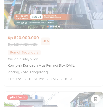
Rp 820.000.000
-
18
%
Rp 1.010.000.000
Rumah Secondary
Cicilan
7 Juta/bulan
Komplek Kunciran Mas Permai Blok DM12
Pinang, Kota Tangerang
LT
60
m²
LB
120
m²
KM
2
KT
3
Hot Deals