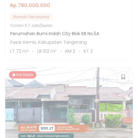
Rp 780.000.000
Rumah Secondary
Cicilan
6.7 Juta/bulan
Perumahan Bumi Indah City Blok KB No.5A
Pasar Kemis, Kabupaten Tangerang
LT
72
m²
LB
102
m²
KM
2
KT
2
Hot Deals