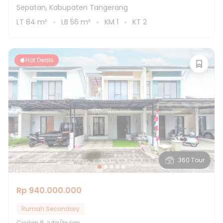
Sepatan, Kabupaten Tangerang
LT
84
m²
LB
56
m²
KM
1
KT
2
Hot Deals
360 Tour
Rp 940.000.000
Rumah Secondary
Cicilan
8 Juta/bulan