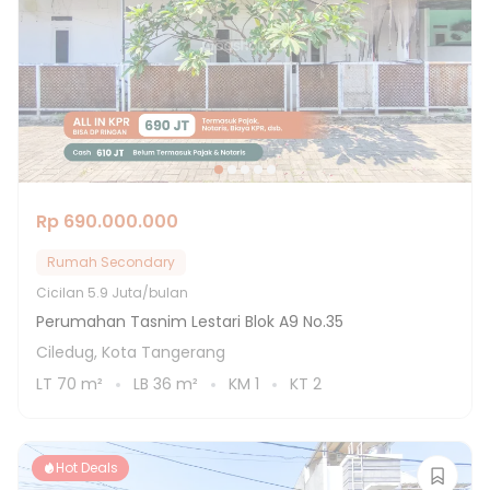
Rp 690.000.000
Rumah Secondary
Cicilan
5.9 Juta/bulan
Perumahan Tasnim Lestari Blok A9 No.35
Ciledug, Kota Tangerang
LT
70
m²
LB
36
m²
KM
1
KT
2
Hot Deals