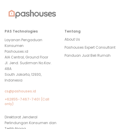
PAS Technologies
Tentang
About Us
Layanan Pengaduan
Konsumen
Pashouses Expert Consultant
Pashouses.id
Panduan Jual Beli Rumah
AIA Central, Ground Floor
Jl. Jend. Sudirman No.Kav.
48A
South Jakarta, 12930,
Indonesia
cs@pashouses.id
+62855-7467-7401 (Call
only)
Direktorat Jenderal
Perlindungan Konsumen dan
Tertib Niaga