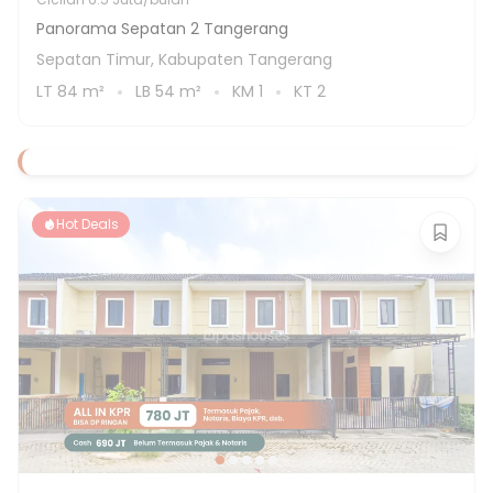
Panorama Sepatan 2 Tangerang
Sepatan Timur, Kabupaten Tangerang
LT
84
m²
LB
54
m²
KM
1
KT
2
Hot Deals