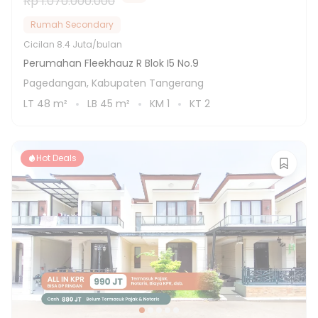
Rp 1.070.000.000
Rumah Secondary
Cicilan
8.4 Juta/bulan
Perumahan Fleekhauz R Blok I5 No.9
Pagedangan, Kabupaten Tangerang
LT
48
m²
LB
45
m²
KM
1
KT
2
Hot Deals