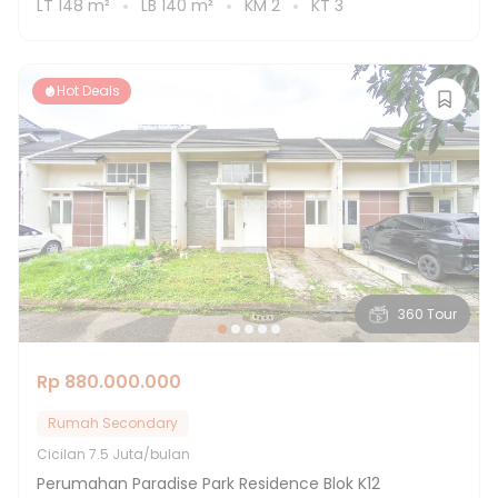
LT
148
m²
LB
140
m²
KM
2
KT
3
Hot Deals
360 Tour
Rp 880.000.000
Rumah Secondary
Cicilan
7.5 Juta/bulan
Perumahan Paradise Park Residence Blok K12