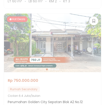
LT
60
m²
LB
60
m²
KM
2
KT
3
Hot Deals
Rp 750.000.000
Rumah Secondary
Cicilan
6.4 Juta/bulan
Perumahan Golden City Sepatan Blok A2 No.12