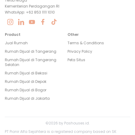
Tertib Niaga
Kementerian Perdagangan RI
WhatsApp: +62 853 1111 1010
Product
Other
Jual Rumah
Terms & Conditions
Rumah Dijual di
Tangerang
Privacy Policy
Rumah Dijual di
Tangerang
Peta Situs
Selatan
Rumah Dijual di
Bekasi
Rumah Dijual di
Depok
Rumah Dijual di
Bogor
Rumah Dijual di
Jakarta
©
2026
by
Pashouses.id
.
PT Pionir Alfa Sejahtera is a registered company based on SK