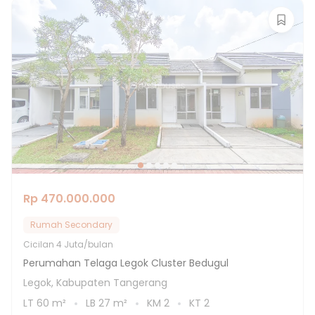
Rp 470.000.000
Rumah Secondary
Cicilan
4 Juta/bulan
Perumahan Telaga Legok Cluster Bedugul
Legok, Kabupaten Tangerang
LT
60
m²
LB
27
m²
KM
2
KT
2