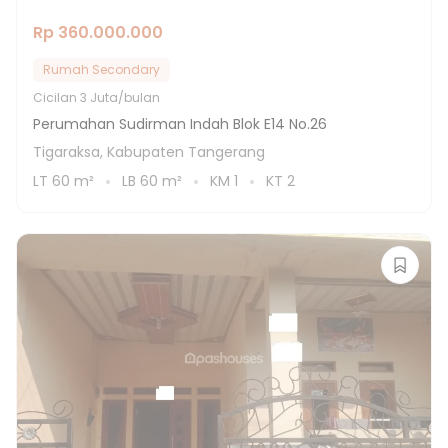
Rp 360.000.000
Rumah Secondary
Cicilan
3 Juta/bulan
Perumahan Sudirman Indah Blok E14 No.26
Tigaraksa, Kabupaten Tangerang
LT
60
m²
LB
60
m²
KM
1
KT
2