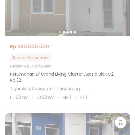
Rp 380.000.000
Rumah Secondary
Cicilan
3.2 Juta/bulan
Perumahan D' Grand Living Cluster Akasia Blok C2
No.32
Tigaraksa, Kabupaten Tangerang
LT
60
m²
LB
23
m²
KM
1
KT
1