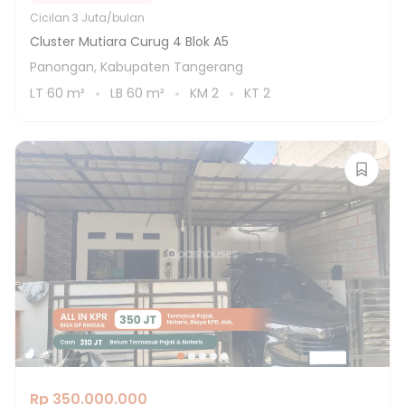
Cicilan
3 Juta/bulan
Cluster Mutiara Curug 4 Blok A5
Panongan, Kabupaten Tangerang
LT
60
m²
LB
60
m²
KM
2
KT
2
Rp 350.000.000