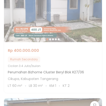
Rp 400.000.000
Rumah Secondary
Cicilan
3.4 Juta/bulan
Perumahan Bizhome Cluster Beryl Blok R27/06
Cikupa, Kabupaten Tangerang
LT
60
m²
LB
30
m²
KM
1
KT
2