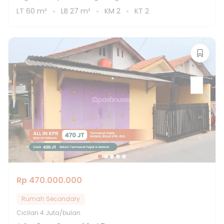
LT
60
m²
LB
27
m²
KM
2
KT
2
Rp 470.000.000
Rumah Secondary
Cicilan
4 Juta/bulan