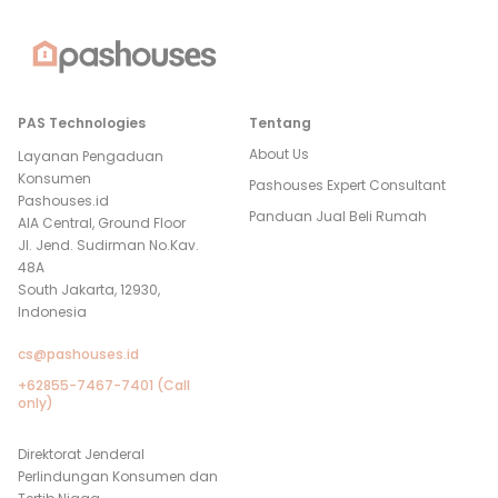
PAS Technologies
Tentang
About Us
Layanan Pengaduan
Konsumen
Pashouses Expert Consultant
Pashouses.id
Panduan Jual Beli Rumah
AIA Central, Ground Floor
Jl. Jend. Sudirman No.Kav.
48A
South Jakarta, 12930,
Indonesia
cs@pashouses.id
+62855-7467-7401 (Call
only)
Direktorat Jenderal
Perlindungan Konsumen dan