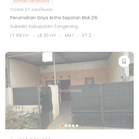
Rumah Secondary
Cicilan
3.7 Juta/bulan
Perumahan Griya Artha Sepatan Blok D6
Sukadiri, Kabupaten Tangerang
LT
69
m²
LB
30
m²
KM
1
KT
2