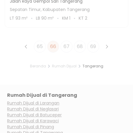
Jalan Raya Gempol Sari Tangerang
Sepatan Timur, Kabupaten Tangerang
LT
93
m²
LB
90
m²
KM
1
KT
2
65
66
67
68
69
Beranda
Rumah Dijual
Tangerang
Rumah Dijual di
Tangerang
Rumah Dijual di
Larangan
Rumah Dijual di
Neglasari
Rumah Dijual di
Batuceper
Rumah Dijual di
Karawaci
Rumah Dijual di
Pinang
Rumah Dijual di
Tangerang