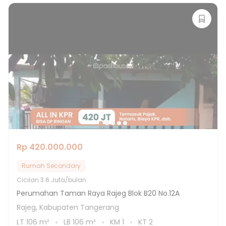
Rp 420.000.000
Rumah Secondary
Cicilan
3.6 Juta/bulan
Perumahan Taman Raya Rajeg Blok B20 No.12A
Rajeg, Kabupaten Tangerang
LT
106
m²
LB
106
m²
KM
1
KT
2