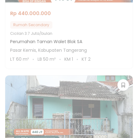
Rp 440.000.000
Rumah Secondary
Cicilan
3.7 Juta/bulan
Perumahan Taman Walet Blok SA
Pasar Kemis, Kabupaten Tangerang
LT
60
m²
LB
50
m²
KM
1
KT
2