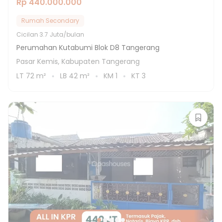
Rp 440.000.000
Rumah Secondary
Cicilan
3.7 Juta/bulan
Perumahan Kutabumi Blok D8 Tangerang
Pasar Kemis, Kabupaten Tangerang
LT
72
m²
LB
42
m²
KM
1
KT
3