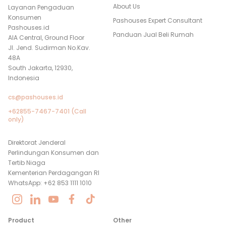
About Us
Layanan Pengaduan
Konsumen
Pashouses Expert Consultant
Pashouses.id
Panduan Jual Beli Rumah
AIA Central, Ground Floor
Jl. Jend. Sudirman No.Kav.
48A
South Jakarta, 12930,
Indonesia
cs@pashouses.id
+62855-7467-7401 (Call
only)
Direktorat Jenderal
Perlindungan Konsumen dan
Tertib Niaga
Kementerian Perdagangan RI
WhatsApp: +62 853 1111 1010
Product
Other