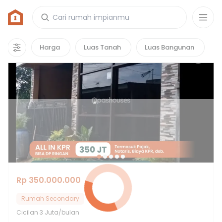
Rumah di Tangerang
1361
properti
yang cocok untuk kamu!
Harga
Luas Tanah
Luas Bangunan
Rp 350.000.000
Rumah Secondary
Cicilan
3 Juta/bulan