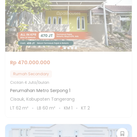
Rp 470.000.000
Rumah Secondary
Cicilan
4 Juta/bulan
Perumahan Metro Serpong 1
Cisauk, Kabupaten Tangerang
LT
62
m²
LB
60
m²
KM
1
KT
2