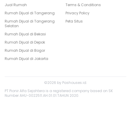
Jual Rumah
Terms & Conditions
Rumah Dijual di
Tangerang
Privacy Policy
Rumah Dijual di
Tangerang
Peta Situs
Selatan
Rumah Dijual di
Bekasi
Rumah Dijual di
Depok
Rumah Dijual di
Bogor
Rumah Dijual di
Jakarta
©
2026
by
Pashouses.id
.
PT Pionir Alfa Sejahtera is a registered company based on SK
Number AHU-0022511.AH.01.01.TAHUN 2020.