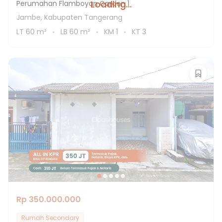
Loading...
Perumahan Flamboyan Garden 1
Jambe, Kabupaten Tangerang
LT
60
m²
LB
60
m²
KM
1
KT
3
Rp 350.000.000
Rumah Secondary