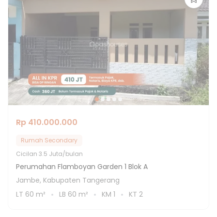
Rp 410.000.000
Rumah Secondary
Cicilan
3.5 Juta/bulan
Perumahan Flamboyan Garden 1 Blok A
Jambe, Kabupaten Tangerang
LT
60
m²
LB
60
m²
KM
1
KT
2