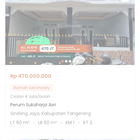
Rp 470.000.000
Rumah Secondary
Cicilan
4 Juta/bulan
Perum Sukaharja Asri
Sindang Jaya, Kabupaten Tangerang
LT
60
m²
LB
60
m²
KM
1
KT
2