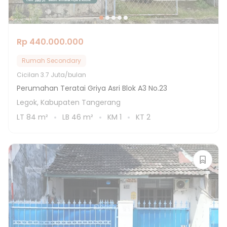
Rp 440.000.000
Rumah Secondary
Cicilan
3.7 Juta/bulan
Perumahan Teratai Griya Asri Blok A3 No.23
Legok, Kabupaten Tangerang
LT
84
m²
LB
46
m²
KM
1
KT
2