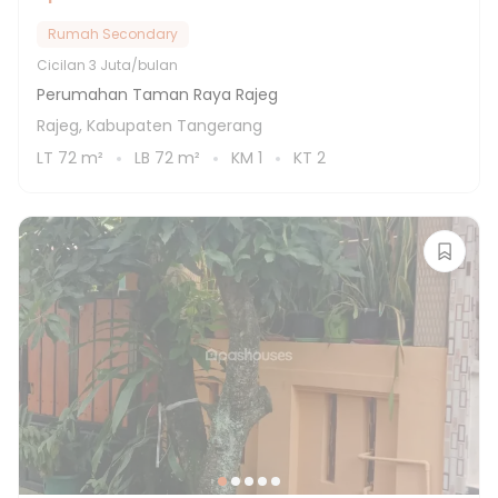
Rumah Secondary
Cicilan
3 Juta/bulan
Perumahan Taman Raya Rajeg
Rajeg, Kabupaten Tangerang
LT
72
m²
LB
72
m²
KM
1
KT
2