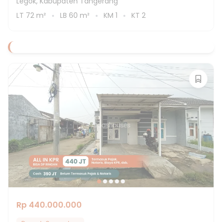
Legok, Kabupaten Tangerang
LT
72
m²
LB
60
m²
KM
1
KT
2
Rp 440.000.000