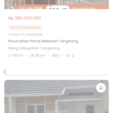
Rp 380.000.000
Rumah Secondary
Cicilan
3.2 Juta/bulan
Perumahan Prima Mekarsari Tangerang
Rajeg, Kabupaten Tangerang
LT
65
m²
LB
36
m²
KM
1
KT
2