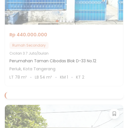
Rp 440.000.000
Rumah Secondary
Cicilan
3.7 Juta/bulan
Perumahan Taman Cibodas Blok D-33 No.12
Periuk, Kota Tangerang
LT
78
m²
LB
54
m²
KM
1
KT
2