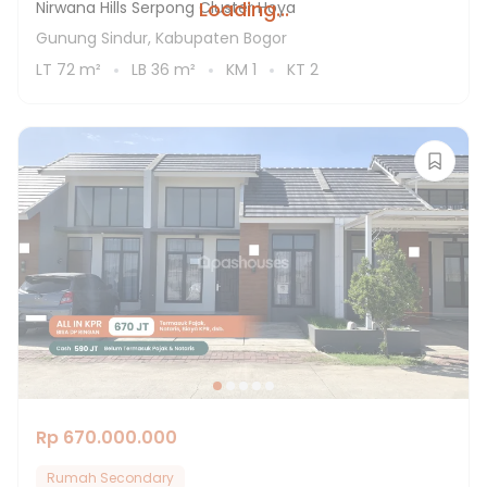
Loading...
Nirwana Hills Serpong Cluster Hoya
Gunung Sindur, Kabupaten Bogor
LT
72
m²
LB
36
m²
KM
1
KT
2
Rp 670.000.000
Rumah Secondary