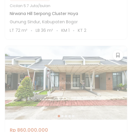
Cicilan
5.7 Juta/bulan
Nirwana Hill Serpong Cluster Hoya
Gunung Sindur, Kabupaten Bogor
LT
72
m²
LB
36
m²
KM
1
KT
2
Rp 860.000.000