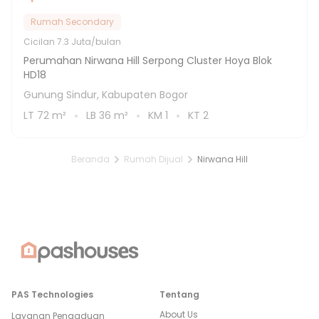
Rumah Secondary
Cicilan
7.3 Juta/bulan
Perumahan Nirwana Hill Serpong Cluster Hoya Blok
HD18
Gunung Sindur, Kabupaten Bogor
LT
72
m²
LB
36
m²
KM
1
KT
2
Beranda
Rumah Dijual
Nirwana Hill
PAS Technologies
Tentang
About Us
Layanan Pengaduan