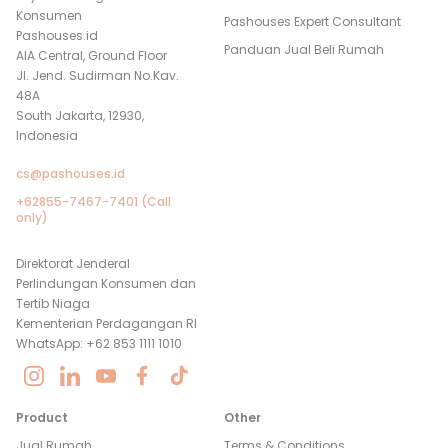
Konsumen
Pashouses Expert Consultant
Pashouses.id
Panduan Jual Beli Rumah
AIA Central, Ground Floor
Jl. Jend. Sudirman No.Kav.
48A
South Jakarta, 12930,
Indonesia
cs@pashouses.id
+62855-7467-7401 (Call
only)
Direktorat Jenderal
Perlindungan Konsumen dan
Tertib Niaga
Kementerian Perdagangan RI
WhatsApp: +62 853 1111 1010
Product
Other
Jual Rumah
Terms & Conditions