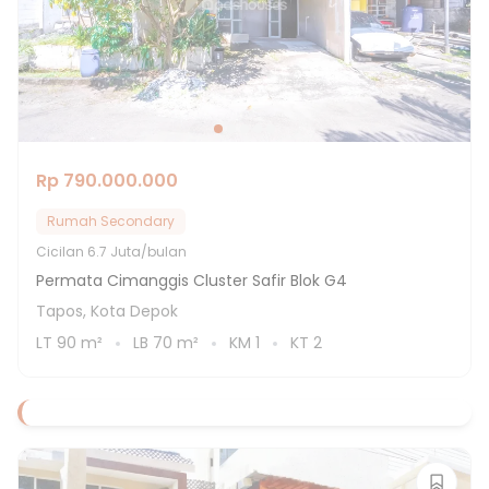
Rp 790.000.000
Rumah Secondary
Cicilan
6.7 Juta/bulan
Permata Cimanggis Cluster Safir Blok G4
Tapos, Kota Depok
LT
90
m²
LB
70
m²
KM
1
KT
2