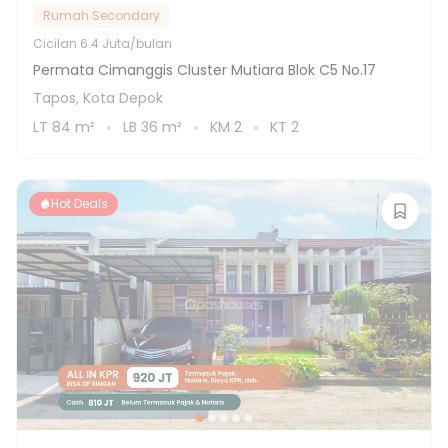
Rumah Secondary
Cicilan
6.4 Juta/bulan
Permata Cimanggis Cluster Mutiara Blok C5 No.17
Tapos, Kota Depok
LT
84
m²
LB
36
m²
KM
2
KT
2
Hot Deals