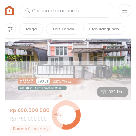
Rumah di Permata Cimanggis
58
properti
yang cocok untuk kamu!
Harga
Luas Tanah
Luas Bangunan
Hot Deals
360 Tour
Rp 690.000.000
-
8
%
Rp 750.000.000
Rumah Secondary