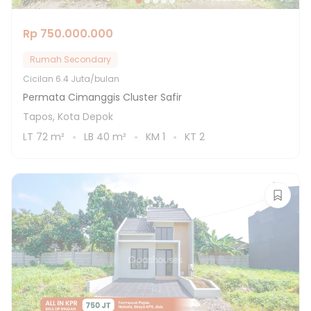
Rp 750.000.000
Rumah Secondary
Cicilan
6.4 Juta/bulan
Permata Cimanggis Cluster Safir
Tapos, Kota Depok
LT
72
m²
LB
40
m²
KM
1
KT
2