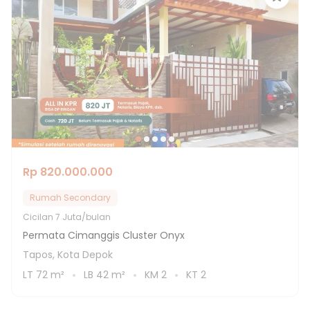
Rp 820.000.000
Rumah Secondary
Cicilan
7 Juta/bulan
Permata Cimanggis Cluster Onyx
Tapos, Kota Depok
LT
72
m²
LB
42
m²
KM
2
KT
2