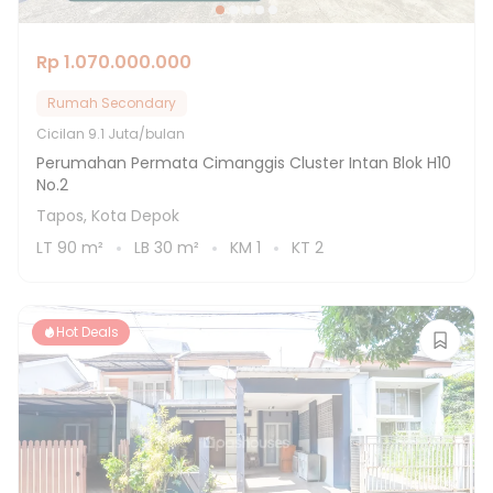
Rp 1.070.000.000
Rumah Secondary
Cicilan
9.1 Juta/bulan
Perumahan Permata Cimanggis Cluster Intan Blok H10
No.2
Tapos, Kota Depok
LT
90
m²
LB
30
m²
KM
1
KT
2
Hot Deals