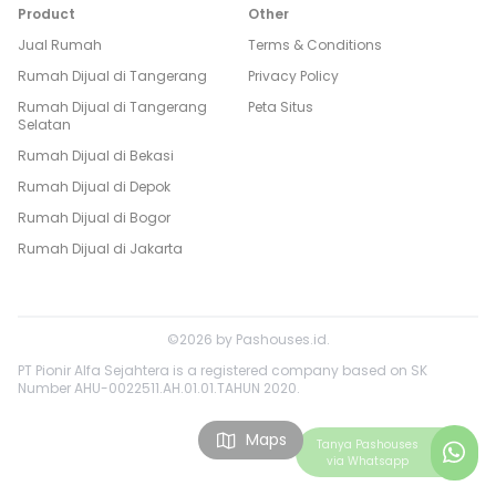
Product
Other
Jual Rumah
Terms & Conditions
Rumah Dijual di
Tangerang
Privacy Policy
Rumah Dijual di
Tangerang
Peta Situs
Selatan
Rumah Dijual di
Bekasi
Rumah Dijual di
Depok
Rumah Dijual di
Bogor
Rumah Dijual di
Jakarta
©
2026
by
Pashouses.id
.
PT Pionir Alfa Sejahtera is a registered company based on SK
Number AHU-0022511.AH.01.01.TAHUN 2020.
Maps
Tanya
Pashouses
via Whatsapp