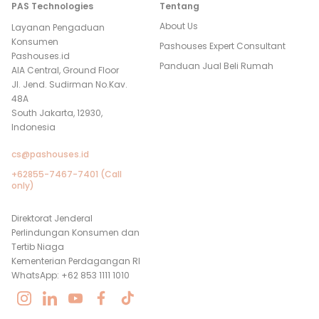
PAS Technologies
Tentang
About Us
Layanan Pengaduan
Konsumen
Pashouses Expert Consultant
Pashouses.id
Panduan Jual Beli Rumah
AIA Central, Ground Floor
Jl. Jend. Sudirman No.Kav.
48A
South Jakarta, 12930,
Indonesia
cs@pashouses.id
+62855-7467-7401 (Call
only)
Direktorat Jenderal
Perlindungan Konsumen dan
Tertib Niaga
Kementerian Perdagangan RI
WhatsApp: +62 853 1111 1010