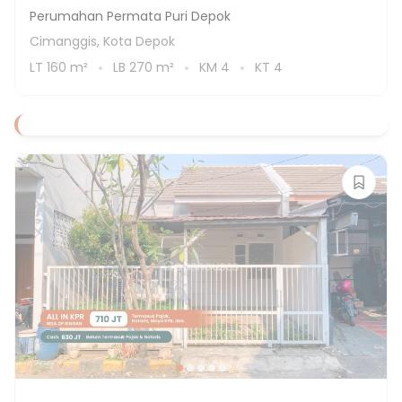
Perumahan Permata Puri Depok
Cimanggis, Kota Depok
LT
160
m²
LB
270
m²
KM
4
KT
4