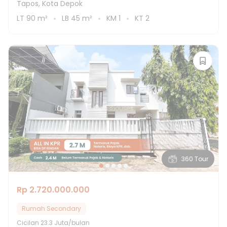
Tapos, Kota Depok
LT
90
m²
LB
45
m²
KM
1
KT
2
360 Tour
Rp 2.720.000.000
Rumah Secondary
Cicilan
23.3 Juta/bulan