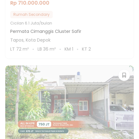
Rp 710.000.000
Rumah Secondary
Cicilan
6.1 Juta/bulan
Permata Cimanggis Cluster Safir
Tapos, Kota Depok
LT
72
m²
LB
36
m²
KM
1
KT
2