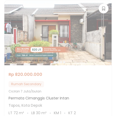
Rp 820.000.000
Rumah Secondary
Cicilan
7 Juta/bulan
Permata Cimanggis Cluster Intan
Tapos, Kota Depok
LT
72
m²
LB
30
m²
KM
1
KT
2