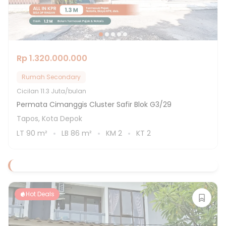
Rp 1.320.000.000
Rumah Secondary
Cicilan
11.3 Juta/bulan
Permata Cimanggis Cluster Safir Blok G3/29
Tapos, Kota Depok
LT
90
m²
LB
86
m²
KM
2
KT
2
Hot Deals