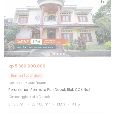
Rp 5.660.000.000
Rumah Secondary
Cicilan
48.6 Juta/bulan
Perumahan Permata Puri Depok Blok CC3 No.1
Cimanggis, Kota Depok
LT
315
m²
LB
400
m²
KM
3
KT
5