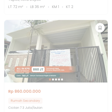
LT
72
m²
LB
36
m²
KM
1
KT
2
Rp 860.000.000
Rumah Secondary
Cicilan
7.3 Juta/bulan