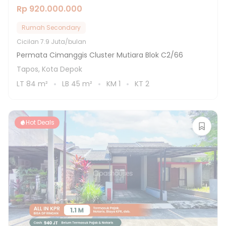
Rp 920.000.000
Rumah Secondary
Cicilan
7.9 Juta/bulan
Permata Cimanggis Cluster Mutiara Blok C2/66
Tapos, Kota Depok
LT
84
m²
LB
45
m²
KM
1
KT
2
Hot Deals