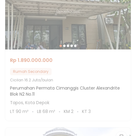
Rp 1.890.000.000
Rumah Secondary
Cicilan
16.2 Juta/bulan
Perumahan Permata Cimanggis Cluster Alexandrite
Blok N2 No.11
Tapos, Kota Depok
LT
90
m²
LB
68
m²
KM
2
KT
3