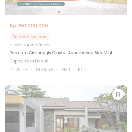
Rp 750.000.000
Rumah Secondary
Cicilan
6.4 Juta/bulan
Permata Cimanggis Cluster Aquamarine Blok M24
Tapos, Kota Depok
LT
70
m²
LB
36
m²
KM
1
KT
2