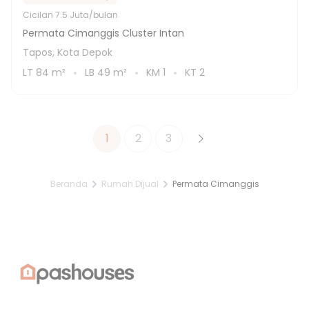
Cicilan
7.5 Juta/bulan
Permata Cimanggis Cluster Intan
Tapos, Kota Depok
LT
84
m²
LB
49
m²
KM
1
KT
2
1
2
3
Beranda
Rumah Dijual
Permata Cimanggis