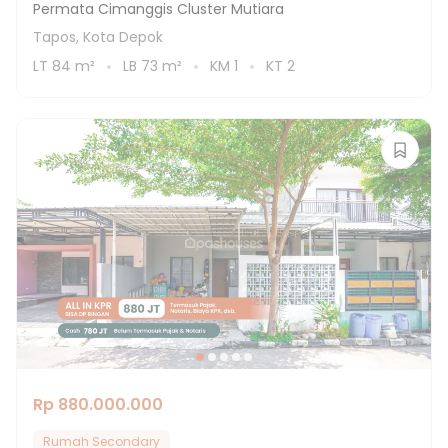
Permata Cimanggis Cluster Mutiara
Tapos, Kota Depok
LT
84
m²
LB
73
m²
KM
1
KT
2
Rp 880.000.000
Rumah Secondary