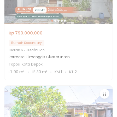
Rp 790.000.000
Rumah Secondary
Cicilan
6.7 Juta/bulan
Permata Cimanggis Cluster Intan
Tapos, Kota Depok
LT
90
m²
LB
30
m²
KM
1
KT
2