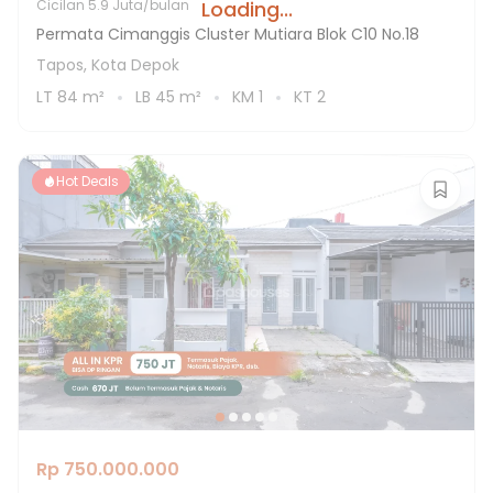
Loading...
Cicilan
5.9 Juta/bulan
Permata Cimanggis Cluster Mutiara Blok C10 No.18
Tapos, Kota Depok
LT
84
m²
LB
45
m²
KM
1
KT
2
Hot Deals
Rp 750.000.000