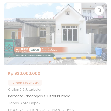
Rp 920.000.000
Rumah Secondary
Cicilan
7.9 Juta/bulan
Permata Cimanggis Cluster Kumala
Tapos, Kota Depok
LT
84
m²
LB
70
m²
KM
2
KT
2